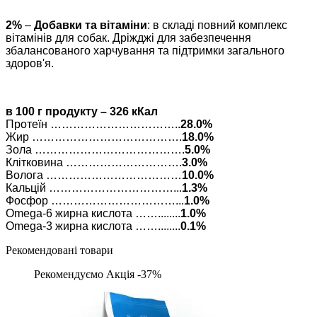
2%
–
Добавки та вітаміни
: в складі повний комплекс
вітамінів для собак. Дріжджі для забезпечення
збалансованого харчування та підтримки загального
здоров'я.
в 100 г продукту – 326 кКал
Протеїн ……………………………..
28.0%
Жир ………………………………….
18.0%
Зола ………………………………….
5.0%
Клітковина ………………………….
3.0%
Волога ………………………………
10.0%
Кальцій ……………………………...
1.3%
Фосфор ……………………………...
1.0%
Omega-6 жирна кислота ……........
1.0%
Omega-3 жирна кислота ……........
0.1%
Рекомендовані товари
Рекомендуємо
Акція -37%