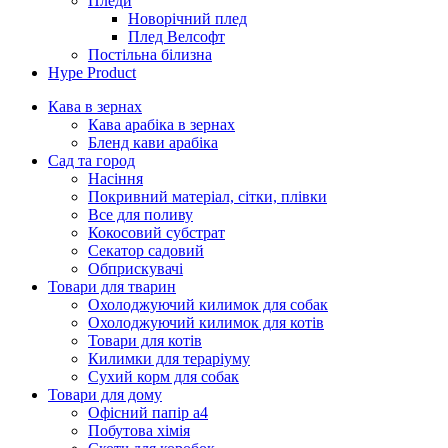
Пледи
Новорічний плед
Плед Велсофт
Постільна білизна
Hype Product
Кава в зернах
Кава арабіка в зернах
Бленд кави арабіка
Сад та город
Насіння
Покривний матеріал, сітки, плівки
Все для поливу
Кокосовий субстрат
Секатор садовий
Обприскувачі
Товари для тварин
Охолоджуючий килимок для собак
Охолоджуючий килимок для котів
Товари для котів
Килимки для тераріуму
Сухий корм для собак
Товари для дому
Офісний папір а4
Побутова хімія