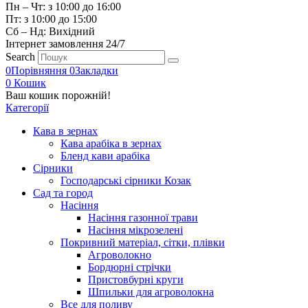
Пн – Чт: з 10:00 до 16:00
Пт: з 10:00 до 15:00
Сб – Нд: Вихідний
Інтернет замовлення 24/7
Search
0
Порівняння
0
Закладки
0
Кошик
Ваш кошик порожній!
Категорії
Кава в зернах
Кава арабіка в зернах
Бленд кави арабіка
Сірники
Господарські сірники Козак
Сад та город
Насіння
Насіння газонної трави
Насіння мікрозелені
Покривний матеріал, сітки, плівки
Агроволокно
Бордюрні стрічки
Пристовбурні круги
Шпильки для агроволокна
Все для поливу