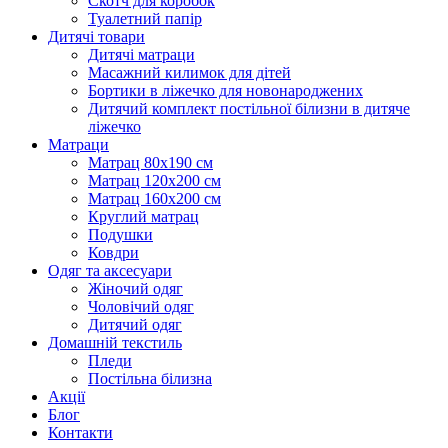
Скотч для коробок
Туалетний папір
Дитячі товари
Дитячі матраци
Масажний килимок для дітей
Бортики в ліжечко для новонароджених
Дитячий комплект постільної білизни в дитяче
ліжечко
Матраци
Матрац 80х190 см
Матрац 120х200 см
Матрац 160х200 см
Круглий матрац
Подушки
Ковдри
Одяг та аксесуари
Жіночий одяг
Чоловічий одяг
Дитячий одяг
Домашній текстиль
Пледи
Постільна білизна
Акції
Блог
Контакти