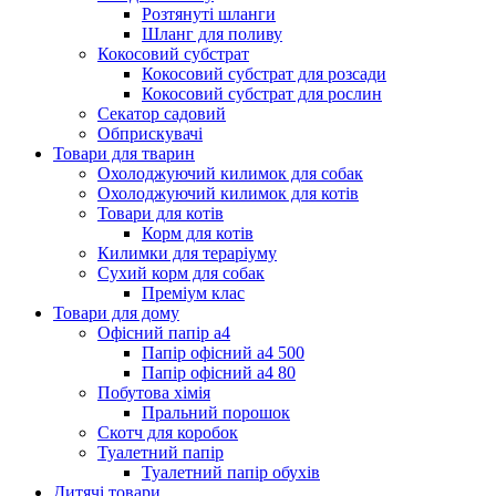
Розтянуті шланги
Шланг для поливу
Кокосовий субстрат
Кокосовий субстрат для розсади
Кокосовий субстрат для рослин
Секатор садовий
Обприскувачі
Товари для тварин
Охолоджуючий килимок для собак
Охолоджуючий килимок для котів
Товари для котів
Корм для котів
Килимки для тераріуму
Сухий корм для собак
Преміум клас
Товари для дому
Офісний папір а4
Папір офісний а4 500
Папір офісний а4 80
Побутова хімія
Пральний порошок
Скотч для коробок
Туалетний папір
Туалетний папір обухів
Дитячі товари