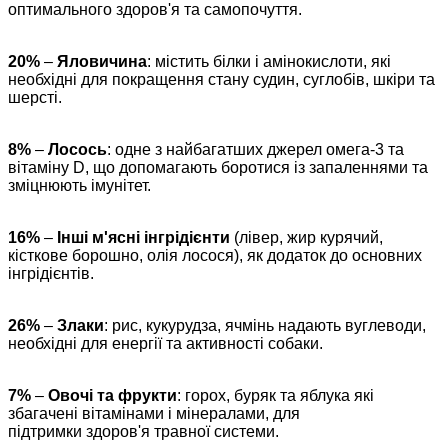
оптимального здоров'я та самопочуття.
20%
–
Яловичина
: містить білки і амінокислоти, які
необхідні для покращення стану судин, суглобів, шкіри та
шерсті.
8%
–
Лосось
: одне з найбагатших джерел омега-3 та
вітаміну D, що допомагають боротися із запаленнями та
зміцнюють імунітет.
16%
–
Інші м'ясні інгрідієнти
(лівер, жир курячий,
кісткове борошно, олія лосося), як додаток до основних
інгрідієнтів.
26%
–
Злаки
: рис, кукурудза, ячмінь надають вуглеводи,
необхідні для енергії та активності собаки.
7%
–
Овочі та фрукти
: горох, буряк та яблука які
збагачені вітамінами і мінералами, для
підтримки здоров'я травної системи.