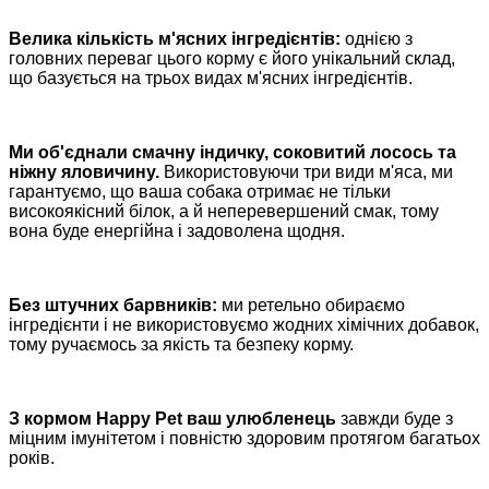
Велика кількість м'ясних інгредієнтів:
однією з
головних переваг цього корму є його унікальний склад,
що базується на трьох видах м'ясних інгредієнтів.
Ми об'єднали смачну індичку, соковитий лосось та
ніжну яловичину.
Використовуючи три види м'яса, ми
гарантуємо, що ваша собака отримає не тільки
високоякісний білок, а й неперевершений смак, тому
вона буде енергійна і задоволена щодня.
Без штучних барвників:
ми ретельно обираємо
інгредієнти і не використовуємо жодних хімічних добавок,
тому ручаємось за якість та безпеку корму.
З кормом Happy Pet ваш улюбленець
завжди буде з
міцним імунітетом і повністю здоровим протягом багатьох
років.