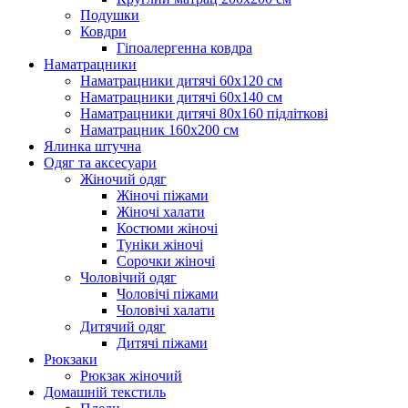
Подушки
Ковдри
Гіпоалергенна ковдра
Наматрацники
Наматрацники дитячі 60х120 см
Наматрацники дитячі 60х140 см
Наматрацники дитячі 80х160 підліткові
Наматрацник 160х200 см
Ялинка штучна
Одяг та аксесуари
Жіночий одяг
Жіночі піжами
Жіночі халати
Костюми жіночі
Туніки жіночі
Сорочки жіночі
Чоловічий одяг
Чоловічі піжами
Чоловічі халати
Дитячий одяг
Дитячі піжами
Рюкзаки
Рюкзак жіночий
Домашній текстиль