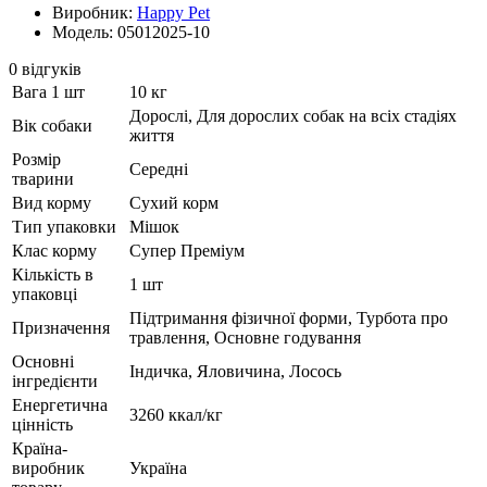
Виробник:
Happy Pet
Модель: 05012025-10
0 відгуків
Вага 1 шт
10 кг
Дорослі, Для дорослих собак на всіх стадіях
Вік собаки
життя
Розмір
Середні
тварини
Вид корму
Сухий корм
Тип упаковки
Мішок
Клас корму
Супер Преміум
Кількість в
1 шт
упаковці
Підтримання фізичної форми, Турбота про
Призначення
травлення, Основне годування
Основні
Індичка, Яловичина, Лосось
інгредієнти
Енергетична
3260 ккал/кг
цінність
Країна-
виробник
Україна