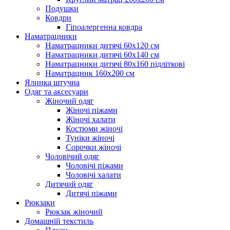
Подушки
Ковдри
Гіпоалергенна ковдра
Наматрацники
Наматрацники дитячі 60х120 см
Наматрацники дитячі 60х140 см
Наматрацники дитячі 80х160 підліткові
Наматрацник 160х200 см
Ялинка штучна
Одяг та аксесуари
Жіночий одяг
Жіночі піжами
Жіночі халати
Костюми жіночі
Туніки жіночі
Сорочки жіночі
Чоловічий одяг
Чоловічі піжами
Чоловічі халати
Дитячий одяг
Дитячі піжами
Рюкзаки
Рюкзак жіночий
Домашній текстиль