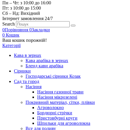
Пн – Чт: з 10:00 до 16:00
Пт: з 10:00 до 15:00
Сб – Нд: Вихідний
Інтернет замовлення 24/7
Search
0
Порівняння
0
Закладки
0
Кошик
Ваш кошик порожній!
Категорії
Кава в зернах
Кава арабіка в зернах
Бленд кави арабіка
Сірники
Господарські сірники Козак
Сад та город
Насіння
Насіння газонної трави
Насіння мікрозелені
Покривний матеріал, сітки, плівки
Агроволокно
Бордюрні стрічки
Пристовбурні круги
Шпильки для агроволокна
Все для поливу