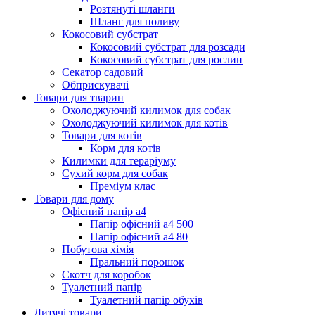
Розтянуті шланги
Шланг для поливу
Кокосовий субстрат
Кокосовий субстрат для розсади
Кокосовий субстрат для рослин
Секатор садовий
Обприскувачі
Товари для тварин
Охолоджуючий килимок для собак
Охолоджуючий килимок для котів
Товари для котів
Корм для котів
Килимки для тераріуму
Сухий корм для собак
Преміум клас
Товари для дому
Офісний папір а4
Папір офісний а4 500
Папір офісний а4 80
Побутова хімія
Пральний порошок
Скотч для коробок
Туалетний папір
Туалетний папір обухів
Дитячі товари