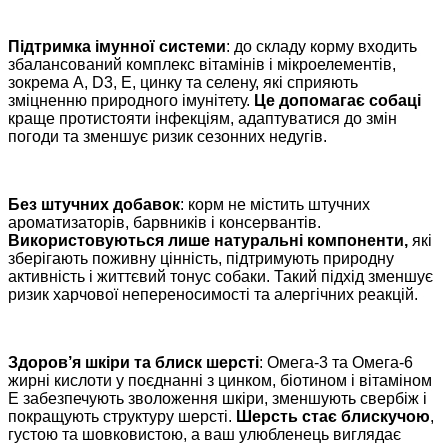
Підтримка імунної системи
: до складу корму входить
збалансований комплекс вітамінів і мікроелементів,
зокрема A, D3, E, цинку та селену, які сприяють
зміцненню природного імунітету.
Це допомагає собаці
краще протистояти інфекціям, адаптуватися до змін
погоди та зменшує ризик сезонних недугів.
Без штучних добавок
: корм не містить штучних
ароматизаторів, барвників і консервантів.
Використовуються лише натуральні компоненти,
які
зберігають поживну цінність, підтримують природну
активність і життєвий тонус собаки. Такий підхід зменшує
ризик харчової непереносимості та алергічних реакцій.
Здоров’я шкіри та блиск шерсті
: Омега-3 та Омега-6
жирні кислоти у поєднанні з цинком, біотином і вітаміном
Е забезпечують зволоження шкіри, зменшують свербіж і
покращують структуру шерсті.
Шерсть стає блискучою
,
густою та шовковистою, а ваш улюбленець виглядає