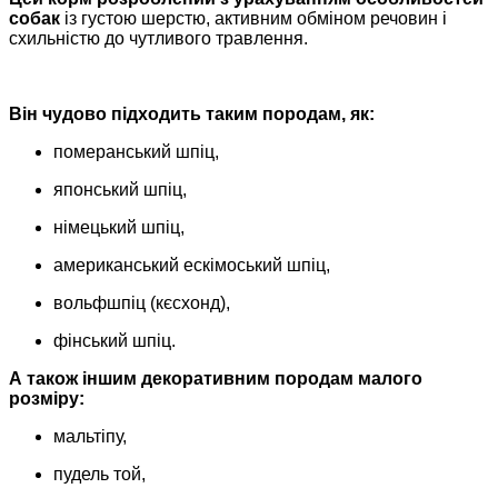
собак
із густою шерстю, активним обміном речовин і
схильністю до чутливого травлення.
Він чудово підходить таким породам, як:
померанський шпіц,
японський шпіц,
німецький шпіц,
американський ескімоський шпіц,
вольфшпіц (кєсхонд),
фінський шпіц.
А також іншим декоративним породам малого
розміру:
мальтіпу,
пудель той,