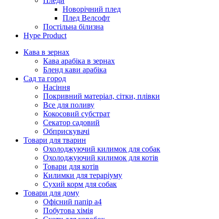
Пледи
Новорічний плед
Плед Велсофт
Постільна білизна
Hype Product
Кава в зернах
Кава арабіка в зернах
Бленд кави арабіка
Сад та город
Насіння
Покривний матеріал, сітки, плівки
Все для поливу
Кокосовий субстрат
Секатор садовий
Обприскувачі
Товари для тварин
Охолоджуючий килимок для собак
Охолоджуючий килимок для котів
Товари для котів
Килимки для тераріуму
Сухий корм для собак
Товари для дому
Офісний папір а4
Побутова хімія