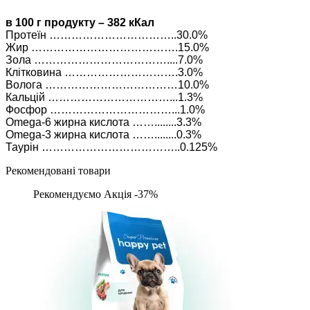
в 100 г продукту – 382 кКал
Протеїн ……………………………..30.0%
Жир ………………………………….15.0%
Зола ………………………………....7.0%
Клітковина ………………………….3.0%
Волога ………………………………10.0%
Кальцій ……………………………...1.3%
Фосфор ……………………………...1.0%
Omega-6 жирна кислота ……........3.3%
Omega-3 жирна кислота ……........0.3%
Таурін ………………………………..0.125%
Рекомендовані товари
Рекомендуємо
Акція -37%