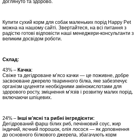
доглянуто та здорово.
Купити сухий корм для собак маленьких порід Happy Pet
можна на нашому сайті. Звертайтеся, на всі питання з
радістю готові відповісти наші менеджери-консультанти з
великим досвідом роботи.
Склад:
43% –
Качка
:
Свіже та дегідроване м’ясо качки — це поживне, добре
засвоюване джерело тваринного білка, яке забезпечує
організм цуценяти необхідними амінокислотами для
здорового росту, зміцнення м’язів і розвитку малих порід,
включаючи шпіцевих.
24% –
Інші м’ясні та рибні інгредієнти:
Дегідрований фарш білих риб, печінковий соус, жир
індичий, яєчний порошок, олія лосося — як доповнення
до основного білкового джерела, збагачують корм