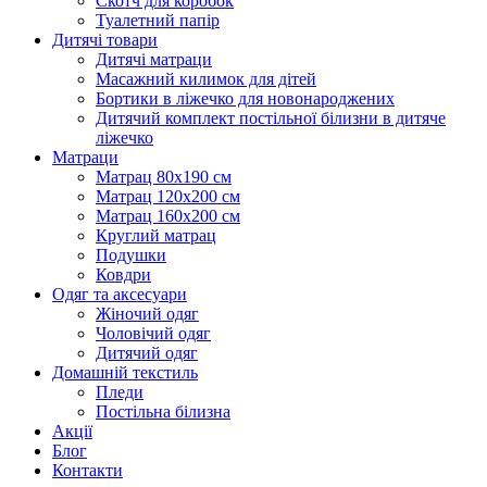
Скотч для коробок
Туалетний папір
Дитячі товари
Дитячі матраци
Масажний килимок для дітей
Бортики в ліжечко для новонароджених
Дитячий комплект постільної білизни в дитяче
ліжечко
Матраци
Матрац 80х190 см
Матрац 120х200 см
Матрац 160х200 см
Круглий матрац
Подушки
Ковдри
Одяг та аксесуари
Жіночий одяг
Чоловічий одяг
Дитячий одяг
Домашній текстиль
Пледи
Постільна білизна
Акції
Блог
Контакти