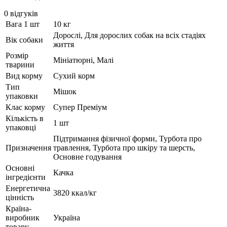
0 відгуків
Вага 1 шт
10 кг
Дорослі, Для дорослих собак на всіх стадіях
Вік собаки
життя
Розмір
Мініатюрні, Малі
тварини
Вид корму
Сухий корм
Тип
Мішок
упаковки
Клас корму
Супер Преміум
Кількість в
1 шт
упаковці
Підтримання фізичної форми, Турбота про
Призначення
травлення, Турбота про шкіру та шерсть,
Основне годування
Основні
Качка
інгредієнти
Енергетична
3820 ккал/кг
цінність
Країна-
виробник
Україна
товару