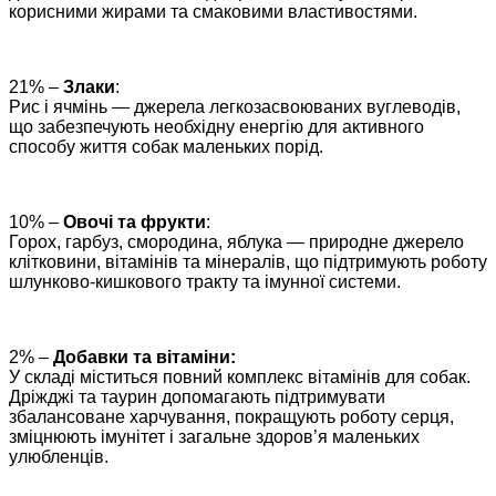
корисними жирами та смаковими властивостями.
21% –
Злаки
:
Рис і ячмінь — джерела легкозасвоюваних вуглеводів,
що забезпечують необхідну енергію для активного
способу життя собак маленьких порід.
10% –
Овочі та фрукти
:
Горох, гарбуз, смородина, яблука — природне джерело
клітковини, вітамінів та мінералів, що підтримують роботу
шлунково-кишкового тракту та імунної системи.
2% –
Добавки та вітаміни:
У складі міститься повний комплекс вітамінів для собак.
Дріжджі та таурин допомагають підтримувати
збалансоване харчування, покращують роботу серця,
зміцнюють імунітет і загальне здоров’я маленьких
улюбленців.