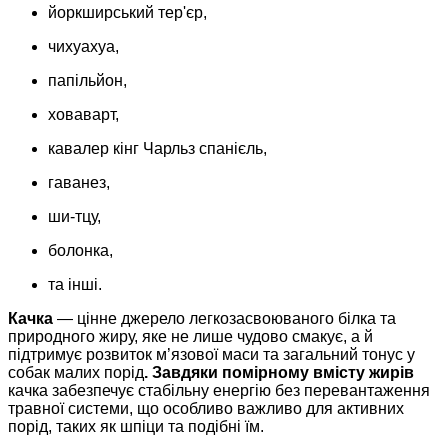
йоркширський тер'єр,
чихуахуа,
папільйон,
ховаварт,
кавалер кінг Чарльз спанієль,
гаванез,
ши-тцу,
болонка,
та інші.
Качка
— цінне джерело легкозасвоюваного білка та
природного жиру, яке не лише чудово смакує, а й
підтримує розвиток м’язової маси та загальний тонус у
собак малих порід
. Завдяки помірному вмісту жирів
качка забезпечує стабільну енергію без перевантаження
травної системи, що особливо важливо для активних
порід, таких як шпіци та подібні їм.