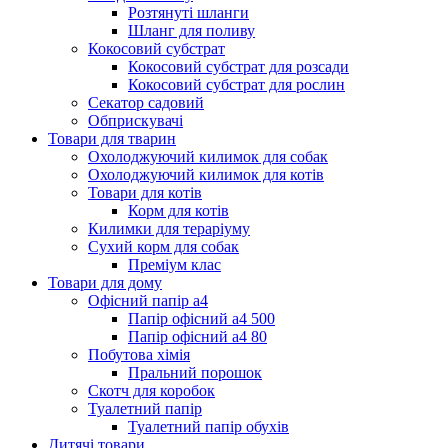
Розтянуті шланги
Шланг для поливу
Кокосовий субстрат
Кокосовий субстрат для розсади
Кокосовий субстрат для рослин
Секатор садовий
Обприскувачі
Товари для тварин
Охолоджуючий килимок для собак
Охолоджуючий килимок для котів
Товари для котів
Корм для котів
Килимки для тераріуму
Сухий корм для собак
Преміум клас
Товари для дому
Офісний папір а4
Папір офісний а4 500
Папір офісний а4 80
Побутова хімія
Пральний порошок
Скотч для коробок
Туалетний папір
Туалетний папір обухів
Дитячі товари