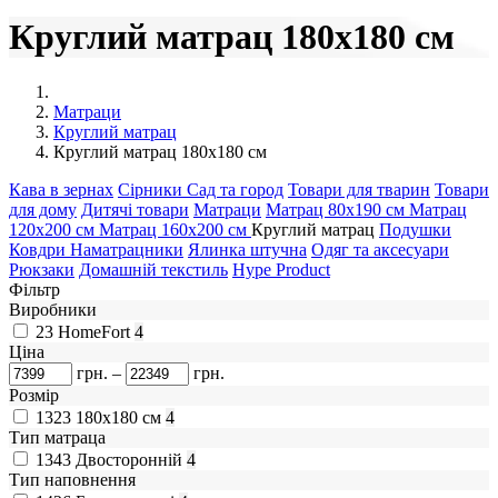
Круглий матрац 180х180 см
Матраци
Круглий матрац
Круглий матрац 180х180 см
Кава в зернах
Сірники
Сад та город
Товари для тварин
Товари
для дому
Дитячі товари
Матраци
Матрац 80х190 см
Матрац
120х200 см
Матрац 160х200 см
Круглий матрац
Подушки
Ковдри
Наматрацники
Ялинка штучна
Одяг та аксесуари
Рюкзаки
Домашній текстиль
Hype Product
Фільтр
Виробники
23
HomeFort
4
Ціна
грн.
–
грн.
Розмір
1323
180х180 см
4
Тип матраца
1343
Двосторонній
4
Тип наповнення