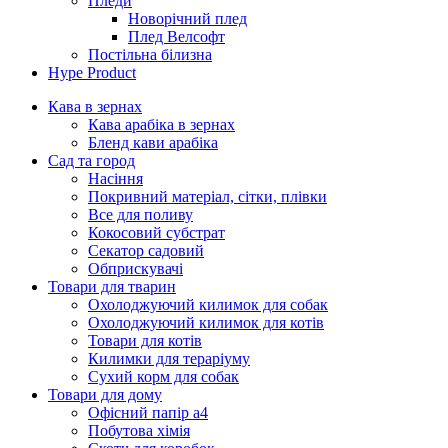
Пледи
Новорічний плед
Плед Велсофт
Постільна білизна
Hype Product
Кава в зернах
Кава арабіка в зернах
Бленд кави арабіка
Сад та город
Насіння
Покривний матеріал, сітки, плівки
Все для поливу
Кокосовий субстрат
Секатор садовий
Обприскувачі
Товари для тварин
Охолоджуючий килимок для собак
Охолоджуючий килимок для котів
Товари для котів
Килимки для тераріуму
Сухий корм для собак
Товари для дому
Офісний папір а4
Побутова хімія