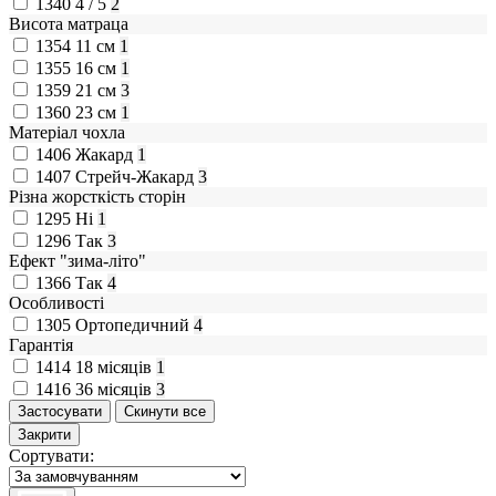
1340
4 / 5
2
Висота матраца
1354
11 см
1
1355
16 см
1
1359
21 см
3
1360
23 см
1
Матеріал чохла
1406
Жакард
1
1407
Стрейч-Жакард
3
Різна жорсткість сторін
1295
Ні
1
1296
Так
3
Ефект "зима-літо"
1366
Так
4
Особливості
1305
Ортопедичний
4
Гарантія
1414
18 місяців
1
1416
36 місяців
3
Закрити
Сортувати: