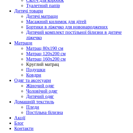
Скотч для коробок
Туалетний папір
Дитячі товари
Дитячі матраци
Масажний килимок для дітей
Бортики в ліжечко для новонароджених
Дитячий комплект постільної білизни в дитяче
ліжечко
Матраци
Матрац 80х190 см
Матрац 120х200 см
Матрац 160х200 см
Круглий матрац
Подушки
Ковдри
Одяг та аксесуари
Жіночий одяг
Чоловічий одяг
Дитячий одяг
Домашній текстиль
Пледи
Постільна білизна
Акції
Блог
Контакти