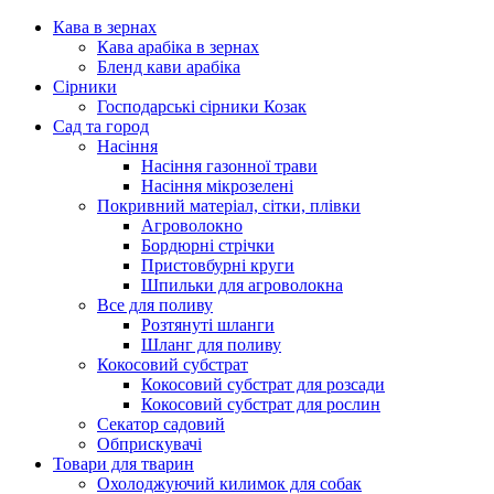
Кава в зернах
Кава арабіка в зернах
Бленд кави арабіка
Сірники
Господарські сірники Козак
Сад та город
Насіння
Насіння газонної трави
Насіння мікрозелені
Покривний матеріал, сітки, плівки
Агроволокно
Бордюрні стрічки
Пристовбурні круги
Шпильки для агроволокна
Все для поливу
Розтянуті шланги
Шланг для поливу
Кокосовий субстрат
Кокосовий субстрат для розсади
Кокосовий субстрат для рослин
Секатор садовий
Обприскувачі
Товари для тварин
Охолоджуючий килимок для собак