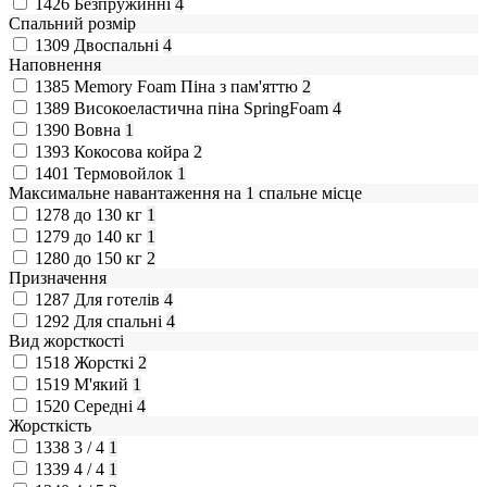
1426
Безпружинні
4
Спальний розмір
1309
Двоспальні
4
Наповнення
1385
Memory Foam Піна з пам'яттю
2
1389
Високоеластична піна SpringFoam
4
1390
Вовна
1
1393
Кокосова койра
2
1401
Термовойлок
1
Максимальне навантаження на 1 спальне місце
1278
до 130 кг
1
1279
до 140 кг
1
1280
до 150 кг
2
Призначення
1287
Для готелів
4
1292
Для спальні
4
Вид жорсткості
1518
Жорсткі
2
1519
М'який
1
1520
Середні
4
Жорсткість
1338
3 / 4
1
1339
4 / 4
1