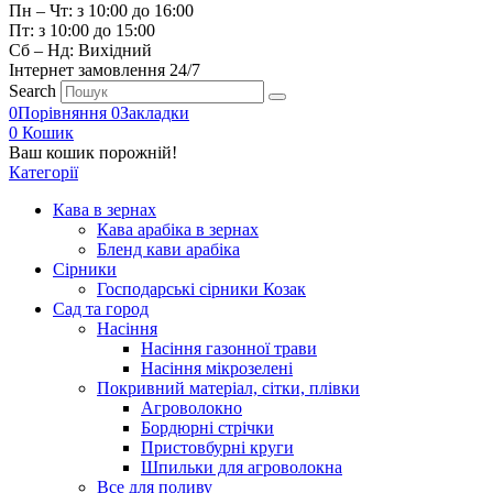
Пн – Чт: з 10:00 до 16:00
Пт: з 10:00 до 15:00
Сб – Нд: Вихідний
Інтернет замовлення 24/7
Search
0
Порівняння
0
Закладки
0
Кошик
Ваш кошик порожній!
Категорії
Кава в зернах
Кава арабіка в зернах
Бленд кави арабіка
Сірники
Господарські сірники Козак
Сад та город
Насіння
Насіння газонної трави
Насіння мікрозелені
Покривний матеріал, сітки, плівки
Агроволокно
Бордюрні стрічки
Пристовбурні круги
Шпильки для агроволокна
Все для поливу