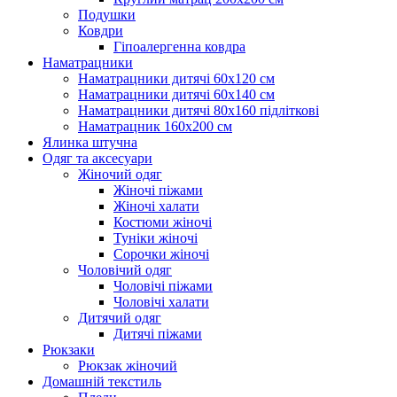
Подушки
Ковдри
Гіпоалергенна ковдра
Наматрацники
Наматрацники дитячі 60х120 см
Наматрацники дитячі 60х140 см
Наматрацники дитячі 80х160 підліткові
Наматрацник 160х200 см
Ялинка штучна
Одяг та аксесуари
Жіночий одяг
Жіночі піжами
Жіночі халати
Костюми жіночі
Туніки жіночі
Сорочки жіночі
Чоловічий одяг
Чоловічі піжами
Чоловічі халати
Дитячий одяг
Дитячі піжами
Рюкзаки
Рюкзак жіночий
Домашній текстиль