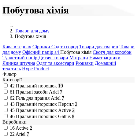
Побутова хімія
Товари для дому
Побутова хімія
Кава в зернах
Сірники
Сад та город
Товари для тварин
Товари
для дому
Офісний папір а4
Побутова хімія
Скотч для коробок
Туалетний папір
Дитячі товари
Матраци
Наматрацники
Ялинка штучна
Одяг та аксесуари
Рюкзаки
Домашній
текстиль
Hype Product
Фільтр
Категорії
42
Пральний порошок
19
61
Пральні засоби Ariel
7
62
Гель для прання Ariel
7
43
Пральний порошок Персил
2
45
Пральний порошок Active
2
46
Пральний порошок Gallus
8
Виробники
16
Active
2
22
Ariel
7