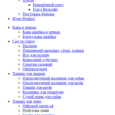
Пледи
Новорічний плед
Плед Велсофт
Постільна білизна
Hype Product
Кава в зернах
Кава арабіка в зернах
Бленд кави арабіка
Сад та город
Насіння
Покривний матеріал, сітки, плівки
Все для поливу
Кокосовий субстрат
Секатор садовий
Обприскувачі
Товари для тварин
Охолоджуючий килимок для собак
Охолоджуючий килимок для котів
Товари для котів
Килимки для тераріуму
Сухий корм для собак
Товари для дому
Офісний папір а4
Побутова хімія