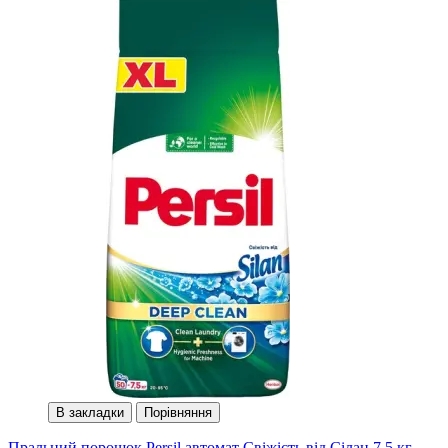
В закладки
Порівняння
Пральний порошок Persil автомат Свіжість від Сілан 7.5 кг