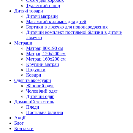
Скотч для коробок
Туалетний папір
Дитячі товари
Дитячі матраци
Масажний килимок для дітей
Бортики в ліжечко для новонароджених
Дитячий комплект постільної білизни в дитяче
ліжечко
Матраци
Матрац 80х190 см
Матрац 120х200 см
Матрац 160х200 см
Круглий матрац
Подушки
Ковдри
Одяг та аксесуари
Жіночий одяг
Чоловічий одяг
Дитячий одяг
Домашній текстиль
Пледи
Постільна білизна
Акції
Блог
Контакти