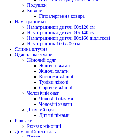
Подушки
Ковдри
Гіпоалергенна ковдра
Наматрацники
Наматрацники дитячі 60х120 см
Наматрацники дитячі 60х140 см
Наматрацники дитячі 80х160 підліткові
Наматрацник 160х200 см
Ялинка штучна
Одяг та аксесуари
Жіночий одяг
Жіночі піжами
Жіночі халати
Костюми жіночі
Туніки жіночі
Сорочки жіночі
Чоловічий одяг
Чоловічі піжами
Чоловічі халати
Дитячий одяг
Дитячі піжами
Рюкзаки
Рюкзак жіночий
Домашній текстиль