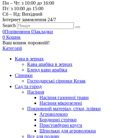
Пн – Чт: з 10:00 до 16:00
Пт: з 10:00 до 15:00
Сб – Нд: Вихідний
Інтернет замовлення 24/7
Search
0
Порівняння
0
Закладки
0
Кошик
Ваш кошик порожній!
Категорії
Кава в зернах
Кава арабіка в зернах
Бленд кави арабіка
Сірники
Господарські сірники Козак
Сад та город
Насіння
Насіння газонної трави
Насіння мікрозелені
Покривний матеріал, сітки, плівки
Агроволокно
Бордюрні стрічки
Пристовбурні круги
Шпильки для агроволокна
Все для поливу