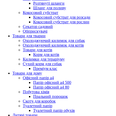
Розтянуті шланги
Шланг для поливу
Кокосовий субстрат
Кокосовий субстрат для розсади
Кокосовий субстрат для рослин
Секатор садовий
Обприскувачі
Товари для тварин
Охолоджуючий килимок для собак
Охолоджуючий килимок для котів
Товари для котів
Корм для котів
Килимки для тераріуму
Сухий корм для собак
Преміум клас
Товари для дому
Офісний папір а4
Папір офісний а4 500
Папір офісний а4 80
Побутова хімія
Пральний порошок
Скотч для коробок
Туалетний папір
Туалетний папір обухів
Дитячі товари