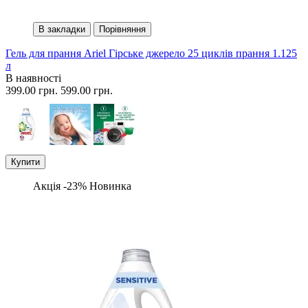
В закладки
Порівняння
Гель для прання Ariel Гірське джерело 25 циклів прання 1.125
л
В наявності
399.00 грн.
599.00 грн.
Купити
Акція -23%
Новинка