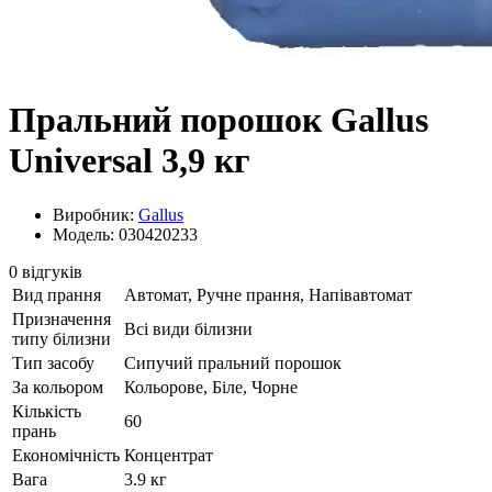
Пральний порошок Gallus
Universal 3,9 кг
Виробник:
Gallus
Модель: 030420233
0 відгуків
Вид прання
Автомат, Ручне прання, Напівавтомат
Призначення
Всі види білизни
типу білизни
Тип засобу
Сипучий пральний порошок
За кольором
Кольорове, Біле, Чорне
Кількість
60
прань
Економічність
Концентрат
Вага
3.9 кг