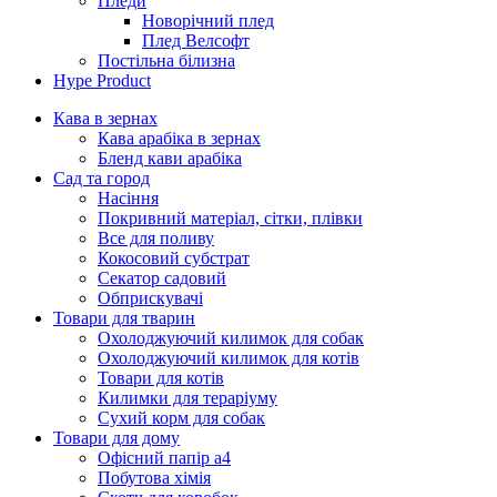
Пледи
Новорічний плед
Плед Велсофт
Постільна білизна
Hype Product
Кава в зернах
Кава арабіка в зернах
Бленд кави арабіка
Сад та город
Насіння
Покривний матеріал, сітки, плівки
Все для поливу
Кокосовий субстрат
Секатор садовий
Обприскувачі
Товари для тварин
Охолоджуючий килимок для собак
Охолоджуючий килимок для котів
Товари для котів
Килимки для тераріуму
Сухий корм для собак
Товари для дому
Офісний папір а4
Побутова хімія