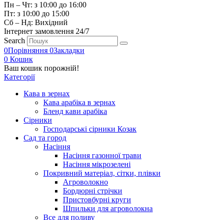
Пн – Чт: з 10:00 до 16:00
Пт: з 10:00 до 15:00
Сб – Нд: Вихідний
Інтернет замовлення 24/7
Search
0
Порівняння
0
Закладки
0
Кошик
Ваш кошик порожній!
Категорії
Кава в зернах
Кава арабіка в зернах
Бленд кави арабіка
Сірники
Господарські сірники Козак
Сад та город
Насіння
Насіння газонної трави
Насіння мікрозелені
Покривний матеріал, сітки, плівки
Агроволокно
Бордюрні стрічки
Пристовбурні круги
Шпильки для агроволокна
Все для поливу