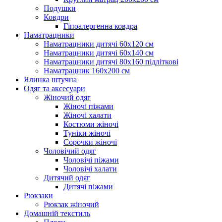
Подушки
Ковдри
Гіпоалергенна ковдра
Наматрацники
Наматрацники дитячі 60х120 см
Наматрацники дитячі 60х140 см
Наматрацники дитячі 80х160 підліткові
Наматрацник 160х200 см
Ялинка штучна
Одяг та аксесуари
Жіночий одяг
Жіночі піжами
Жіночі халати
Костюми жіночі
Туніки жіночі
Сорочки жіночі
Чоловічий одяг
Чоловічі піжами
Чоловічі халати
Дитячий одяг
Дитячі піжами
Рюкзаки
Рюкзак жіночий
Домашній текстиль