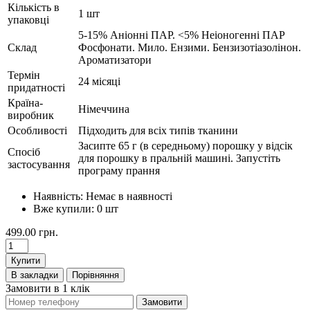
Кількість в
1 шт
упаковці
5-15% Аніонні ПАР. <5% Неіоногенні ПАР
Склад
Фосфонати. Мило. Ензими. Бензизотіазолінон.
Ароматизатори
Термін
24 місяці
придатності
Країна-
Німеччина
виробник
Особливості
Підходить для всіх типів тканини
Засипте 65 г (в середньому) порошку у відсік
Спосіб
для порошку в пральній машині. Запустіть
застосування
програму прання
Наявність:
Немає в наявності
Вже купили:
0
шт
499.00 грн.
Купити
В закладки
Порівняння
Замовити в 1 клік
Замовити