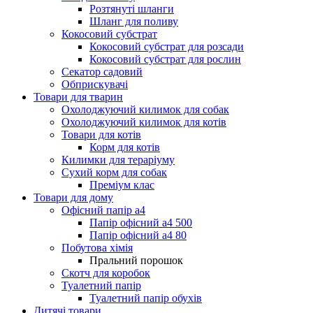
Розтянуті шланги
Шланг для поливу
Кокосовий субстрат
Кокосовий субстрат для розсади
Кокосовий субстрат для рослин
Секатор садовий
Обприскувачі
Товари для тварин
Охолоджуючий килимок для собак
Охолоджуючий килимок для котів
Товари для котів
Корм для котів
Килимки для тераріуму
Сухий корм для собак
Преміум клас
Товари для дому
Офісний папір а4
Папір офісний а4 500
Папір офісний а4 80
Побутова хімія
Пральний порошок
Скотч для коробок
Туалетний папір
Туалетний папір обухів
Дитячі товари