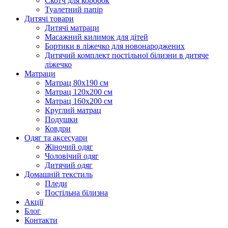
Скотч для коробок
Туалетний папір
Дитячі товари
Дитячі матраци
Масажний килимок для дітей
Бортики в ліжечко для новонароджених
Дитячий комплект постільної білизни в дитяче
ліжечко
Матраци
Матрац 80х190 см
Матрац 120х200 см
Матрац 160х200 см
Круглий матрац
Подушки
Ковдри
Одяг та аксесуари
Жіночий одяг
Чоловічий одяг
Дитячий одяг
Домашній текстиль
Пледи
Постільна білизна
Акції
Блог
Контакти