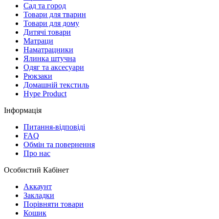
Сад та город
Товари для тварин
Товари для дому
Дитячі товари
Матраци
Наматрацники
Ялинка штучна
Одяг та аксесуари
Рюкзаки
Домашній текстиль
Hype Product
Інформація
Питання-відповіді
FAQ
Обмін та повернення
Про нас
Особистий Кабінет
Аккаунт
Закладки
Порівняти товари
Кошик