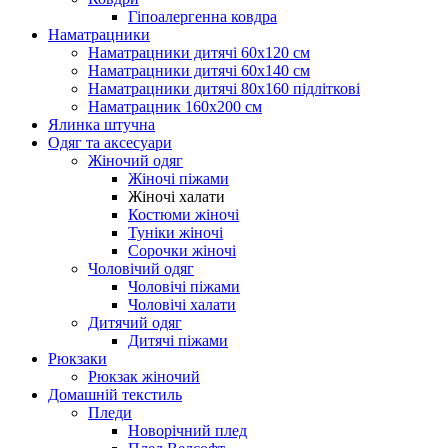
Гіпоалергенна ковдра
Наматрацники
Наматрацники дитячі 60х120 см
Наматрацники дитячі 60х140 см
Наматрацники дитячі 80х160 підліткові
Наматрацник 160х200 см
Ялинка штучна
Одяг та аксесуари
Жіночий одяг
Жіночі піжами
Жіночі халати
Костюми жіночі
Туніки жіночі
Сорочки жіночі
Чоловічий одяг
Чоловічі піжами
Чоловічі халати
Дитячий одяг
Дитячі піжами
Рюкзаки
Рюкзак жіночий
Домашній текстиль
Пледи
Новорічний плед