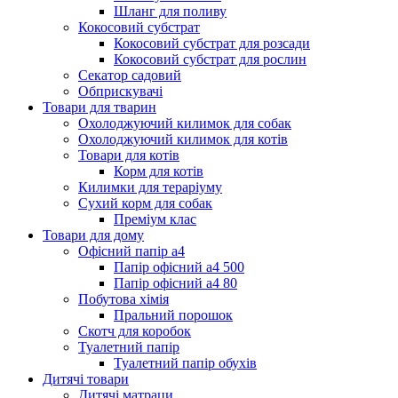
Шланг для поливу
Кокосовий субстрат
Кокосовий субстрат для розсади
Кокосовий субстрат для рослин
Секатор садовий
Обприскувачі
Товари для тварин
Охолоджуючий килимок для собак
Охолоджуючий килимок для котів
Товари для котів
Корм для котів
Килимки для тераріуму
Сухий корм для собак
Преміум клас
Товари для дому
Офісний папір а4
Папір офісний а4 500
Папір офісний а4 80
Побутова хімія
Пральний порошок
Скотч для коробок
Туалетний папір
Туалетний папір обухів
Дитячі товари
Дитячі матраци