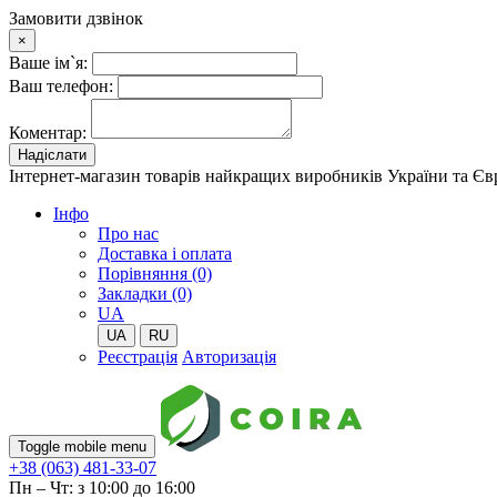
Замовити дзвінок
×
Ваше ім`я:
Ваш телефон:
Коментар:
Надіслати
Інтернет-магазин товарів найкращих виробників України та Є
Iнфо
Про нас
Доставка і оплата
Порівняння (0)
Закладки (0)
UA
UA
RU
Реєстрація
Авторизація
Toggle mobile menu
+38 (063) 481-33-07
Пн – Чт: з 10:00 до 16:00