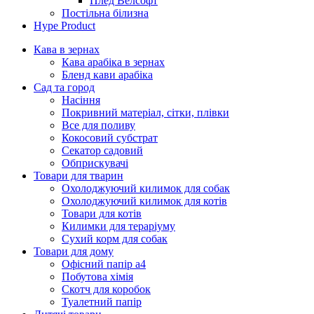
Плед Велсофт
Постільна білизна
Hype Product
Кава в зернах
Кава арабіка в зернах
Бленд кави арабіка
Сад та город
Насіння
Покривний матеріал, сітки, плівки
Все для поливу
Кокосовий субстрат
Секатор садовий
Обприскувачі
Товари для тварин
Охолоджуючий килимок для собак
Охолоджуючий килимок для котів
Товари для котів
Килимки для тераріуму
Сухий корм для собак
Товари для дому
Офісний папір а4
Побутова хімія
Скотч для коробок
Туалетний папір