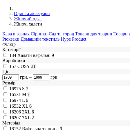
Одяг та аксесуари
Жіночий одяг
Жіночі халати
Кава в зернах
Сірники
Сад та город
Товари для тварин
Товари 
Рюкзаки
Домашній текстиль
Hype Product
Фільтр
Категорії
134
Халати вафельні
9
Виробники
157
COSY
31
Ціна
грн.
–
грн.
Розмір
16975
S
7
16531
M
7
16974
L
6
16532
XL
6
16206
2XL
6
16207
3XL
2
Матеріал
18152
Вафельна тканина
9