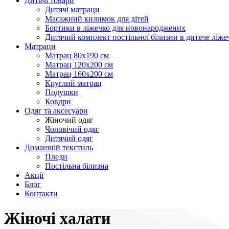
Дитячі товари
Дитячі матраци
Масажний килимок для дітей
Бортики в ліжечко для новонароджених
Дитячий комплект постільної білизни в дитяче ліже
Матраци
Матрац 80х190 см
Матрац 120х200 см
Матрац 160х200 см
Круглий матрац
Подушки
Ковдри
Одяг та аксесуари
Жіночий одяг
Чоловічий одяг
Дитячий одяг
Домашній текстиль
Пледи
Постільна білизна
Акції
Блог
Контакти
Жіночі халати