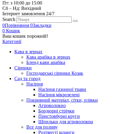
Пт: з 10:00 до 15:00
Сб – Нд: Вихідний
Інтернет замовлення 24/7
Search
0
Порівняння
0
Закладки
0
Кошик
Ваш кошик порожній!
Категорії
Кава в зернах
Кава арабіка в зернах
Бленд кави арабіка
Сірники
Господарські сірники Козак
Сад та город
Насіння
Насіння газонної трави
Насіння мікрозелені
Покривний матеріал, сітки, плівки
Агроволокно
Бордюрні стрічки
Пристовбурні круги
Шпильки для агроволокна
Все для поливу
Розтянуті шланги