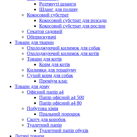
Розтянуті шланги
Шланг для поливу
Кокосовий субстрат
Кокосовий субстрат для розсади
Кокосовий субстрат для рослин
Секатор садовий
Обприскувачі
Товари для тварин
Охолоджуючий килимок для собак
Охолоджуючий килимок для котів
Товари для котів
Корм для котів
Килимки для тераріуму
Сухий корм для собак
Преміум клас
Товари для дому
Офісний папір а4
Папір офісний а4 500
Папір офісний а4 80
Побутова хімія
Пральний порошок
Скотч для коробок
Туалетний папір
Туалетний папір обухів
Дитячі товари