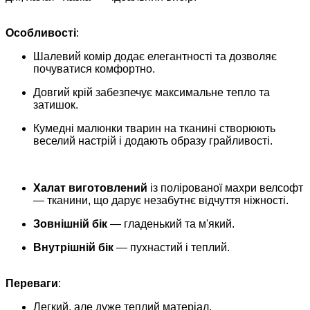
Особливості
:
Шалевий комір додає елегантності та дозволяє
почуватися комфортно.
Довгий крій забезпечує максимальне тепло та
затишок.
Кумедні малюнки тварин на тканині створюють
веселий настрій і додають образу грайливості.
Халат виготовлений
із полірованої махри велсофт
— тканини, що дарує незабутнє відчуття ніжності.
Зовнішній бік
— гладенький та м'який.
Внутрішній
бік
— пухнастий і теплий.
Переваги
:
Легкий, але дуже теплий матеріал.