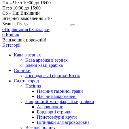
Пн – Чт: з 10:00 до 16:00
Пт: з 10:00 до 15:00
Сб – Нд: Вихідний
Інтернет замовлення 24/7
Search
0
Порівняння
0
Закладки
0
Кошик
Ваш кошик порожній!
Категорії
Кава в зернах
Кава арабіка в зернах
Бленд кави арабіка
Сірники
Господарські сірники Козак
Сад та город
Насіння
Насіння газонної трави
Насіння мікрозелені
Покривний матеріал, сітки, плівки
Агроволокно
Бордюрні стрічки
Пристовбурні круги
Шпильки для агроволокна
Все для поливу