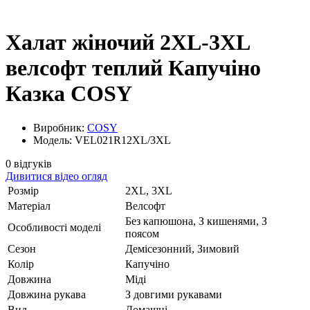
Халат жіночий 2XL-3XL
велсофт теплий Капучіно
Казка COSY
Виробник:
COSY
Модель: VEL021R12XL/3XL
0 відгуків
Дивитися відео огляд
Розмір
2XL, 3XL
Матеріал
Велсофт
Без капюшона, З кишенями, З
Особливості моделі
поясом
Сезон
Демісезонний, Зимовий
Колір
Капучіно
Довжина
Міді
Довжина рукава
З довгими рукавами
Вид
Домашні