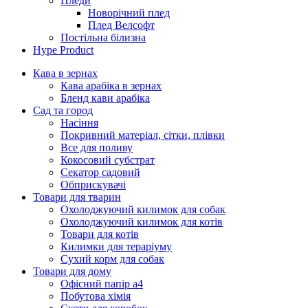
Пледи
Новорічний плед
Плед Велсофт
Постільна білизна
Hype Product
Кава в зернах
Кава арабіка в зернах
Бленд кави арабіка
Сад та город
Насіння
Покривний матеріал, сітки, плівки
Все для поливу
Кокосовий субстрат
Секатор садовий
Обприскувачі
Товари для тварин
Охолоджуючий килимок для собак
Охолоджуючий килимок для котів
Товари для котів
Килимки для тераріуму
Сухий корм для собак
Товари для дому
Офісний папір а4
Побутова хімія