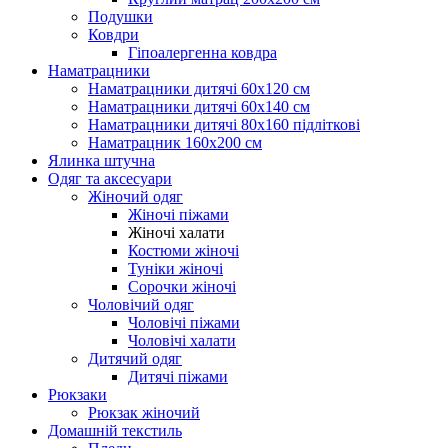
Подушки
Ковдри
Гіпоалергенна ковдра
Наматрацники
Наматрацники дитячі 60х120 см
Наматрацники дитячі 60х140 см
Наматрацники дитячі 80х160 підліткові
Наматрацник 160х200 см
Ялинка штучна
Одяг та аксесуари
Жіночий одяг
Жіночі піжами
Жіночі халати
Костюми жіночі
Туніки жіночі
Сорочки жіночі
Чоловічий одяг
Чоловічі піжами
Чоловічі халати
Дитячий одяг
Дитячі піжами
Рюкзаки
Рюкзак жіночий
Домашній текстиль