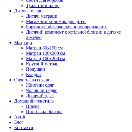
Скотч для коробок
Туалетний папір
Дитячі товари
Дитячі матраци
Масажний килимок для дітей
Бортики в ліжечко для новонароджених
Дитячий комплект постільної білизни в дитяче
ліжечко
Матраци
Матрац 80х190 см
Матрац 120х200 см
Матрац 160х200 см
Круглий матрац
Подушки
Ковдри
Одяг та аксесуари
Жіночий одяг
Чоловічий одяг
Дитячий одяг
Домашній текстиль
Пледи
Постільна білизна
Акції
Блог
Контакти