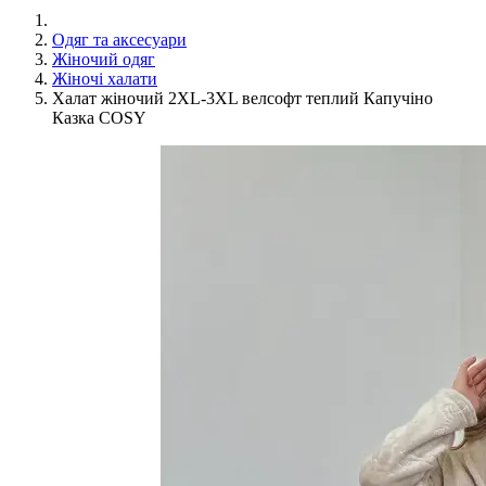
Одяг та аксесуари
Жіночий одяг
Жіночі халати
Халат жіночий 2XL-3XL велсофт теплий Капучіно
Казка COSY