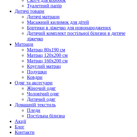
Скотч для коробок
Туалетний папір
Дитячі товари
Дитячі матраци
Масажний килимок для дітей
Бортики в ліжечко для новонароджених
Дитячий комплект постільної білизни в дитяче
ліжечко
Матраци
Матрац 80х190 см
Матрац 120х200 см
Матрац 160х200 см
Круглий матрац
Подушки
Ковдри
Одяг та аксесуари
Жіночий одяг
Чоловічий одяг
Дитячий одяг
Домашній текстиль
Пледи
Постільна білизна
Акції
Блог
Контакти