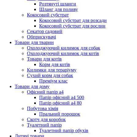
Розтянуті шланги
Шланг для поливу
Кокосовий субстрат
Кокосовий субстрат для розсади
Кокосовий субстрат для рослин
Секатор садовий
Обприскувачі
Товари для тварин
Охолоджуючий килимок для собак
Охолоджуючий килимок для котів
Товари для котів
Корм для котів
Килимки для тераріуму
Сухий корм для собак
Преміум клас
Товари для дому
Офісний папір а4
Папір офісний а4 500
Папір офісний а4 80
Побутова хімія
Пральний порошок
Скотч для коробок
Туалетний папір
Туалетний папір обухів
Дитячі товари