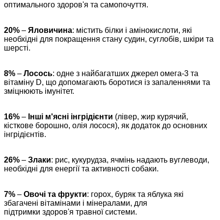
оптимального здоров'я та самопочуття.
20%
–
Яловичина
: містить білки і амінокислоти, які
необхідні для покращення стану судин, суглобів, шкіри та
шерсті.
8%
–
Лосось
: одне з найбагатших джерел омега-3 та
вітаміну D, що допомагають боротися із запаленнями та
зміцнюють імунітет.
16%
–
Інші м'ясні інгрідієнти
(лівер, жир курячий,
кісткове борошно, олія лосося), як додаток до основних
інгрідієнтів.
26%
–
Злаки
: рис, кукурудза, ячмінь надають вуглеводи,
необхідні для енергії та активності собаки.
7%
–
Овочі та фрукти
: горох, буряк та яблука які
збагачені вітамінами і мінералами, для
підтримки здоров'я травної системи.