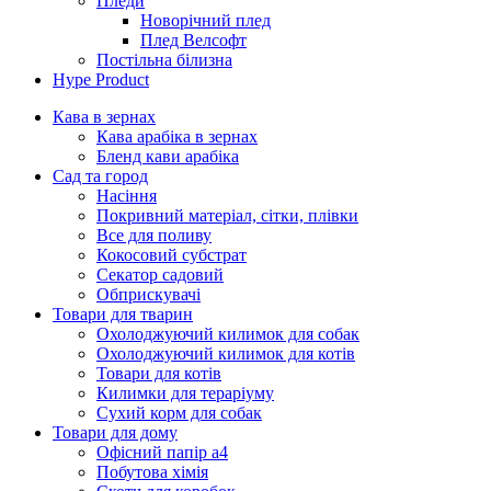
Пледи
Новорічний плед
Плед Велсофт
Постільна білизна
Hype Product
Кава в зернах
Кава арабіка в зернах
Бленд кави арабіка
Сад та город
Насіння
Покривний матеріал, сітки, плівки
Все для поливу
Кокосовий субстрат
Секатор садовий
Обприскувачі
Товари для тварин
Охолоджуючий килимок для собак
Охолоджуючий килимок для котів
Товари для котів
Килимки для тераріуму
Сухий корм для собак
Товари для дому
Офісний папір а4
Побутова хімія