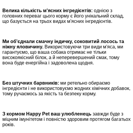
Велика кількість м'ясних інгредієнтів:
однією з
головних переваг цього корму є його унікальний склад,
що базується на трьох видах м'ясних інгредієнтів.
Ми об'єднали смачну індичку, соковитий лосось та
ніжну яловичину.
Використовуючи три види м'яса, ми
гарантуємо, що ваша собака отримає не тільки
високоякісний білок, а й неперевершений смак, тому
вона буде енергійна і задоволена щодня.
Без штучних барвників:
ми ретельно обираємо
інгредієнти і не використовуємо жодних хімічних добавок,
тому ручаємось за якість та безпеку корму.
З кормом Happy Pet ваш улюбленець
завжди буде з
міцним імунітетом і повністю здоровим протягом багатьох
років.