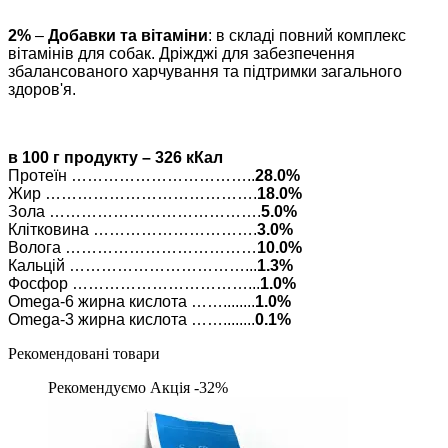
2%
–
Добавки та вітаміни
: в складі повний комплекс
вітамінів для собак. Дріжджі для забезпечення
збалансованого харчування та підтримки загального
здоров'я.
в 100 г продукту – 326 кКал
Протеїн ……………………………..
28.0%
Жир ………………………………….
18.0%
Зола ………………………………….
5.0%
Клітковина ………………………….
3.0%
Волога ………………………………
10.0%
Кальцій ……………………………...
1.3%
Фосфор ……………………………...
1.0%
Omega-6 жирна кислота ……........
1.0%
Omega-3 жирна кислота ……........
0.1%
Рекомендовані товари
Рекомендуємо
Акція -32%