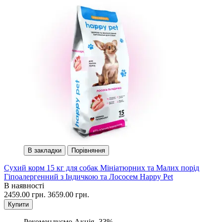
В закладки
Порівняння
Сухий корм 15 кг для собак Мініатюрних та Малих порід
Гіпоалергенний з Індичкою та Лососем Happy Pet
В наявності
2459.00 грн.
3659.00 грн.
Купити
Рекомендуємо
Акція -33%