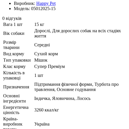
Виробник:
Happy Pet
Модель: 05012025-15
0 відгуків
Вага 1 шт
15 кг
Дорослі, Для дорослих собак на всіх стадіях
Вік собаки
життя
Розмір
Середні
тварини
Вид корму
Сухий корм
Тип упаковки
Мішок
Клас корму
Супер Преміум
Кількість в
1 шт
упаковці
Підтримання фізичної форми, Турбота про
Призначення
травлення, Основне годування
Основні
Індичка, Яловичина, Лосось
інгредієнти
Енергетична
3260 ккал/кг
цінність
Країна-
виробник
Україна