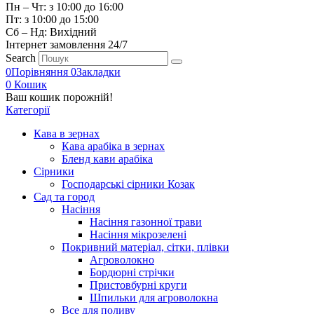
Пн – Чт: з 10:00 до 16:00
Пт: з 10:00 до 15:00
Сб – Нд: Вихідний
Інтернет замовлення 24/7
Search
0
Порівняння
0
Закладки
0
Кошик
Ваш кошик порожній!
Категорії
Кава в зернах
Кава арабіка в зернах
Бленд кави арабіка
Сірники
Господарські сірники Козак
Сад та город
Насіння
Насіння газонної трави
Насіння мікрозелені
Покривний матеріал, сітки, плівки
Агроволокно
Бордюрні стрічки
Пристовбурні круги
Шпильки для агроволокна
Все для поливу