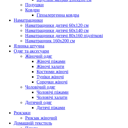
Подушки
Ковдри
Гіпоалергенна ковдра
Наматрацники
Наматрацники дитячі 60х120 см
Наматрацники дитячі 60х140 см
Наматрацники дитячі 80х160 підліткові
Наматрацник 160х200 см
Ялинка штучна
Одяг та аксесуари
Жіночий одяг
Жіночі піжами
Жіночі халати
Костюми жіночі
Туніки жіночі
Сорочки жіночі
Чоловічий одяг
Чоловічі піжами
Чоловічі халати
Дитячий одяг
Дитячі піжами
Рюкзаки
Рюкзак жіночий
Домашній текстиль