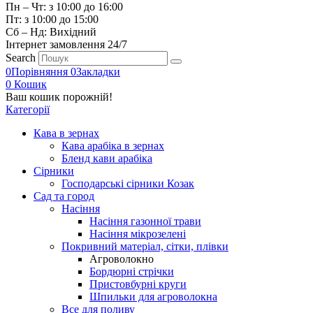
Пн – Чт: з 10:00 до 16:00
Пт: з 10:00 до 15:00
Сб – Нд: Вихідний
Інтернет замовлення 24/7
Search
0
Порівняння
0
Закладки
0
Кошик
Ваш кошик порожній!
Категорії
Кава в зернах
Кава арабіка в зернах
Бленд кави арабіка
Сірники
Господарські сірники Козак
Сад та город
Насіння
Насіння газонної трави
Насіння мікрозелені
Покривний матеріал, сітки, плівки
Агроволокно
Бордюрні стрічки
Пристовбурні круги
Шпильки для агроволокна
Все для поливу