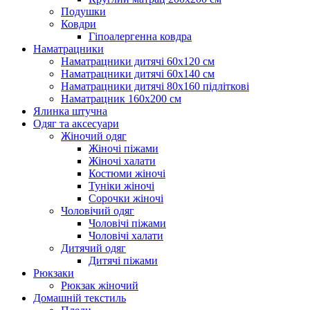
Подушки
Ковдри
Гіпоалергенна ковдра
Наматрацники
Наматрацники дитячі 60х120 см
Наматрацники дитячі 60х140 см
Наматрацники дитячі 80х160 підліткові
Наматрацник 160х200 см
Ялинка штучна
Одяг та аксесуари
Жіночий одяг
Жіночі піжами
Жіночі халати
Костюми жіночі
Туніки жіночі
Сорочки жіночі
Чоловічий одяг
Чоловічі піжами
Чоловічі халати
Дитячий одяг
Дитячі піжами
Рюкзаки
Рюкзак жіночий
Домашній текстиль