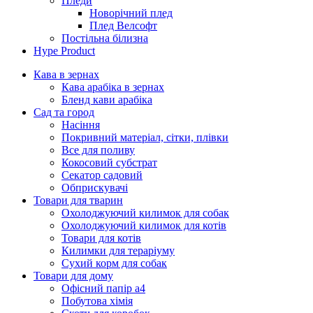
Пледи
Новорічний плед
Плед Велсофт
Постільна білизна
Hype Product
Кава в зернах
Кава арабіка в зернах
Бленд кави арабіка
Сад та город
Насіння
Покривний матеріал, сітки, плівки
Все для поливу
Кокосовий субстрат
Секатор садовий
Обприскувачі
Товари для тварин
Охолоджуючий килимок для собак
Охолоджуючий килимок для котів
Товари для котів
Килимки для тераріуму
Сухий корм для собак
Товари для дому
Офісний папір а4
Побутова хімія