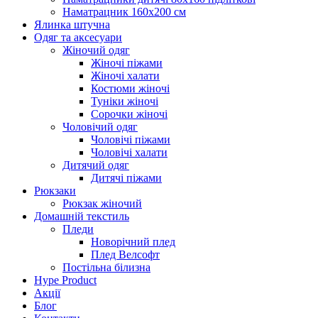
Наматрацник 160х200 см
Ялинка штучна
Одяг та аксесуари
Жіночий одяг
Жіночі піжами
Жіночі халати
Костюми жіночі
Туніки жіночі
Сорочки жіночі
Чоловічий одяг
Чоловічі піжами
Чоловічі халати
Дитячий одяг
Дитячі піжами
Рюкзаки
Рюкзак жіночий
Домашній текстиль
Пледи
Новорічний плед
Плед Велсофт
Постільна білизна
Hype Product
Акції
Блог