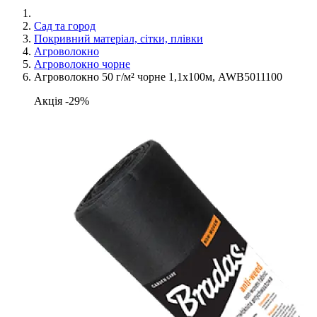
Сад та город
Покривний матеріал, сітки, плівки
Агроволокно
Агроволокно чорне
Агроволокно 50 г/м² чорне 1,1х100м, AWB5011100
Акція -29%