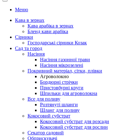
Меню
Кава в зернах
Кава арабіка в зернах
Бленд кави арабіка
Сірники
Господарські сірники Козак
Сад та город
Насіння
Насіння газонної трави
Насіння мікрозелені
Покривний матеріал, сітки, плівки
Агроволокно
Бордюрні стрічки
Пристовбурні круги
Шпильки для агроволокна
Все для поливу
Розтянуті шланги
Шланг для поливу
Кокосовий субстрат
Кокосовий субстрат для розсади
Кокосовий субстрат для рослин
Секатор садовий
Обприскувачі