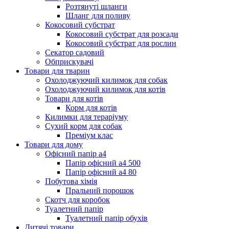
Розтянуті шланги
Шланг для поливу
Кокосовий субстрат
Кокосовий субстрат для розсади
Кокосовий субстрат для рослин
Секатор садовий
Обприскувачі
Товари для тварин
Охолоджуючий килимок для собак
Охолоджуючий килимок для котів
Товари для котів
Корм для котів
Килимки для тераріуму
Сухий корм для собак
Преміум клас
Товари для дому
Офісний папір а4
Папір офісний а4 500
Папір офісний а4 80
Побутова хімія
Пральний порошок
Скотч для коробок
Туалетний папір
Туалетний папір обухів
Дитячі товари