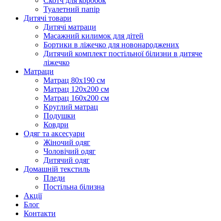
Скотч для коробок
Туалетний папір
Дитячі товари
Дитячі матраци
Масажний килимок для дітей
Бортики в ліжечко для новонароджених
Дитячий комплект постільної білизни в дитяче
ліжечко
Матраци
Матрац 80х190 см
Матрац 120х200 см
Матрац 160х200 см
Круглий матрац
Подушки
Ковдри
Одяг та аксесуари
Жіночий одяг
Чоловічий одяг
Дитячий одяг
Домашній текстиль
Пледи
Постільна білизна
Акції
Блог
Контакти