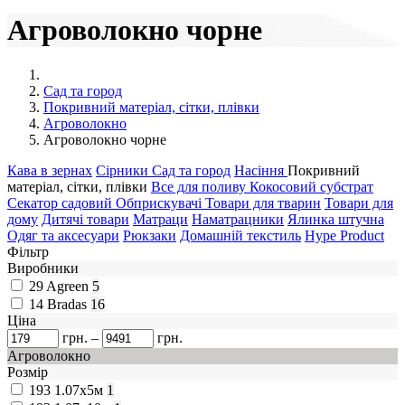
Агроволокно чорне
Сад та город
Покривний матеріал, сітки, плівки
Агроволокно
Агроволокно чорне
Кава в зернах
Сірники
Сад та город
Насіння
Покривний
матеріал, сітки, плівки
Все для поливу
Кокосовий субстрат
Секатор садовий
Обприскувачі
Товари для тварин
Товари для
дому
Дитячі товари
Матраци
Наматрацники
Ялинка штучна
Одяг та аксесуари
Рюкзаки
Домашній текстиль
Hype Product
Фільтр
Виробники
29
Agreen
5
14
Bradas
16
Ціна
грн.
–
грн.
Агроволокно
Розмір
193
1.07х5м
1