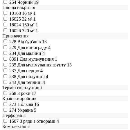
254
Чорний
19
Площа накриття
10168
16 м²
1
16025
32 м²
1
16024
160 м²
1
16026
320 м²
1
Призначення
228
Від бур'янів
13
229
Для винограду
4
234
Для малини
4
8391
Для мульчування
1
235
Для мульчування ґрунту
13
237
Для перцю
4
238
Для полуниці
4
243
Для теплиці
4
Термін експлуатації
268
3 роки
17
Країна-виробник
273
Польща
16
274
Україна
5
Перфорація
1607
3 ряди з отворами
4
Комплектація