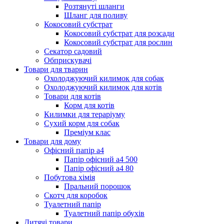
Розтянуті шланги
Шланг для поливу
Кокосовий субстрат
Кокосовий субстрат для розсади
Кокосовий субстрат для рослин
Секатор садовий
Обприскувачі
Товари для тварин
Охолоджуючий килимок для собак
Охолоджуючий килимок для котів
Товари для котів
Корм для котів
Килимки для тераріуму
Сухий корм для собак
Преміум клас
Товари для дому
Офісний папір а4
Папір офісний а4 500
Папір офісний а4 80
Побутова хімія
Пральний порошок
Скотч для коробок
Туалетний папір
Туалетний папір обухів
Дитячі товари