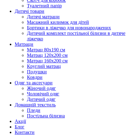
Скотч для коробок
Туалетний папір
Дитячі товари
Дитячі матраци
Масажний килимок для дітей
Бортики в ліжечко для новонароджених
Дитячий комплект постільної білизни в дитяче
ліжечко
Матраци
Матрац 80х190 см
Матрац 120х200 см
Матрац 160х200 см
Круглий матрац
Подушки
Ковдри
Одяг та аксесуари
Жіночий одяг
Чоловічий одяг
Дитячий одяг
Домашній текстиль
Пледи
Постільна білизна
Акції
Блог
Контакти