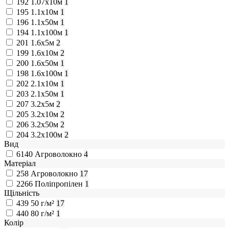
192
1.07х10м
1
195
1.1х10м
1
196
1.1х50м
1
194
1.1х100м
1
201
1.6х5м
2
199
1.6х10м
2
200
1.6х50м
1
198
1.6х100м
1
202
2.1х10м
1
203
2.1х50м
1
207
3.2х5м
2
205
3.2х10м
2
206
3.2х50м
2
204
3.2х100м
2
Вид
6140
Агроволокно
4
Матеріал
258
Агроволокно
17
2266
Поліпропілен
1
Щільність
439
50 г/м²
17
440
80 г/м²
1
Колір