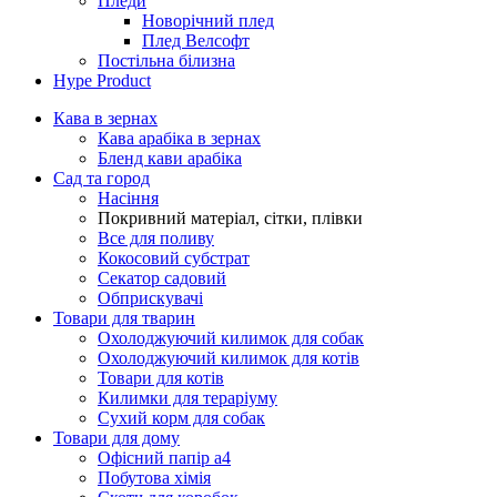
Пледи
Новорічний плед
Плед Велсофт
Постільна білизна
Hype Product
Кава в зернах
Кава арабіка в зернах
Бленд кави арабіка
Сад та город
Насіння
Покривний матеріал, сітки, плівки
Все для поливу
Кокосовий субстрат
Секатор садовий
Обприскувачі
Товари для тварин
Охолоджуючий килимок для собак
Охолоджуючий килимок для котів
Товари для котів
Килимки для тераріуму
Сухий корм для собак
Товари для дому
Офісний папір а4
Побутова хімія