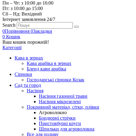
Пн – Чт: з 10:00 до 16:00
Пт: з 10:00 до 15:00
Сб – Нд: Вихідний
Інтернет замовлення 24/7
Search
0
Порівняння
0
Закладки
0
Кошик
Ваш кошик порожній!
Категорії
Кава в зернах
Кава арабіка в зернах
Бленд кави арабіка
Сірники
Господарські сірники Козак
Сад та город
Насіння
Насіння газонної трави
Насіння мікрозелені
Покривний матеріал, сітки, плівки
Агроволокно
Бордюрні стрічки
Пристовбурні круги
Шпильки для агроволокна
Все для поливу