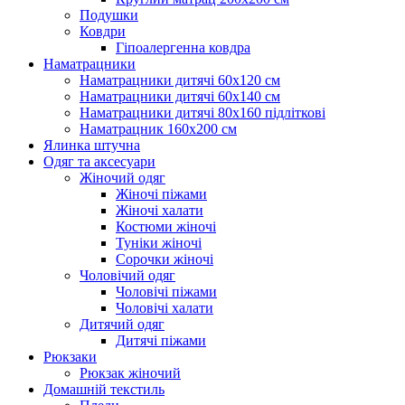
Подушки
Ковдри
Гіпоалергенна ковдра
Наматрацники
Наматрацники дитячі 60х120 см
Наматрацники дитячі 60х140 см
Наматрацники дитячі 80х160 підліткові
Наматрацник 160х200 см
Ялинка штучна
Одяг та аксесуари
Жіночий одяг
Жіночі піжами
Жіночі халати
Костюми жіночі
Туніки жіночі
Сорочки жіночі
Чоловічий одяг
Чоловічі піжами
Чоловічі халати
Дитячий одяг
Дитячі піжами
Рюкзаки
Рюкзак жіночий
Домашній текстиль