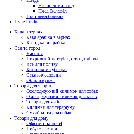
Пледи
Новорічний плед
Плед Велсофт
Постільна білизна
Hype Product
Кава в зернах
Кава арабіка в зернах
Бленд кави арабіка
Сад та город
Насіння
Покривний матеріал, сітки, плівки
Все для поливу
Кокосовий субстрат
Секатор садовий
Обприскувачі
Товари для тварин
Охолоджуючий килимок для собак
Охолоджуючий килимок для котів
Товари для котів
Килимки для тераріуму
Сухий корм для собак
Товари для дому
Офісний папір а4
Побутова хімія