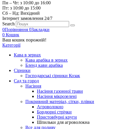
Пн – Чт: з 10:00 до 16:00
Пт: з 10:00 до 15:00
Сб – Нд: Вихідний
Інтернет замовлення 24/7
Search
0
Порівняння
0
Закладки
0
Кошик
Ваш кошик порожній!
Категорії
Кава в зернах
Кава арабіка в зернах
Бленд кави арабіка
Сірники
Господарські сірники Козак
Сад та город
Насіння
Насіння газонної трави
Насіння мікрозелені
Покривний матеріал, сітки, плівки
Агроволокно
Бордюрні стрічки
Пристовбурні круги
Шпильки для агроволокна
Все для поливу