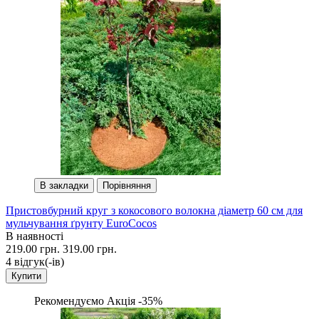
В закладки
Порівняння
Пристовбурний круг з кокосового волокна діаметр 60 см для
мульчування ґрунту EuroCocos
В наявності
219.00 грн.
319.00 грн.
4 вiдгук(-iв)
Купити
Рекомендуємо
Акція -35%