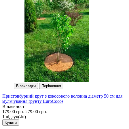
В закладки
Порівняння
Пристовбурний круг з кокосового волокна діаметр 50 см для
мульчування ґрунту EuroCocos
В наявності
179.00 грн.
279.00 грн.
1 вiдгук(-iв)
Купити