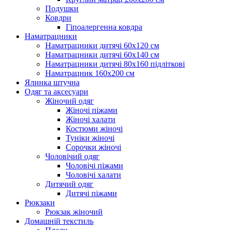
Подушки
Ковдри
Гіпоалергенна ковдра
Наматрацники
Наматрацники дитячі 60х120 см
Наматрацники дитячі 60х140 см
Наматрацники дитячі 80х160 підліткові
Наматрацник 160х200 см
Ялинка штучна
Одяг та аксесуари
Жіночий одяг
Жіночі піжами
Жіночі халати
Костюми жіночі
Туніки жіночі
Сорочки жіночі
Чоловічий одяг
Чоловічі піжами
Чоловічі халати
Дитячий одяг
Дитячі піжами
Рюкзаки
Рюкзак жіночий
Домашній текстиль