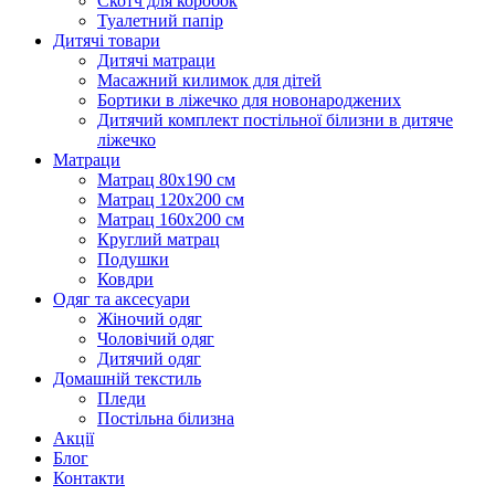
Скотч для коробок
Туалетний папір
Дитячі товари
Дитячі матраци
Масажний килимок для дітей
Бортики в ліжечко для новонароджених
Дитячий комплект постільної білизни в дитяче
ліжечко
Матраци
Матрац 80х190 см
Матрац 120х200 см
Матрац 160х200 см
Круглий матрац
Подушки
Ковдри
Одяг та аксесуари
Жіночий одяг
Чоловічий одяг
Дитячий одяг
Домашній текстиль
Пледи
Постільна білизна
Акції
Блог
Контакти