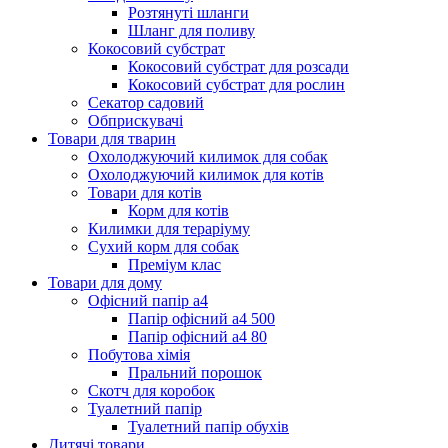
Розтянуті шланги
Шланг для поливу
Кокосовий субстрат
Кокосовий субстрат для розсади
Кокосовий субстрат для рослин
Секатор садовий
Обприскувачі
Товари для тварин
Охолоджуючий килимок для собак
Охолоджуючий килимок для котів
Товари для котів
Корм для котів
Килимки для тераріуму
Сухий корм для собак
Преміум клас
Товари для дому
Офісний папір а4
Папір офісний а4 500
Папір офісний а4 80
Побутова хімія
Пральний порошок
Скотч для коробок
Туалетний папір
Туалетний папір обухів
Дитячі товари