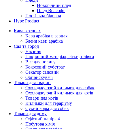
Пледи
Новорічний плед
Плед Велсофт
Постільна білизна
Hype Product
Кава в зернах
Кава арабіка в зернах
Бленд кави арабіка
Сад та город
Насіння
Покривний матеріал, сітки, плівки
Все для поливу
Кокосовий субстрат
Секатор садовий
Обприскувачі
Товари для тварин
Охолоджуючий килимок для собак
Охолоджуючий килимок для котів
Товари для котів
Килимки для тераріуму
Сухий корм для собак
Товари для дому
Офісний папір а4
Побутова хімія