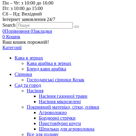
Пн – Чт: з 10:00 до 16:00
Пт: з 10:00 до 15:00
Сб – Нд: Вихідний
Інтернет замовлення 24/7
Search
0
Порівняння
0
Закладки
0
Кошик
Ваш кошик порожній!
Категорії
Кава в зернах
Кава арабіка в зернах
Бленд кави арабіка
Сірники
Господарські сірники Козак
Сад та город
Насіння
Насіння газонної трави
Насіння мікрозелені
Покривний матеріал, сітки, плівки
Агроволокно
Бордюрні стрічки
Пристовбурні круги
Шпильки для агроволокна
Все для поливу