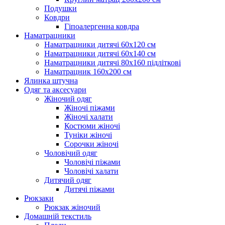
Подушки
Ковдри
Гіпоалергенна ковдра
Наматрацники
Наматрацники дитячі 60х120 см
Наматрацники дитячі 60х140 см
Наматрацники дитячі 80х160 підліткові
Наматрацник 160х200 см
Ялинка штучна
Одяг та аксесуари
Жіночий одяг
Жіночі піжами
Жіночі халати
Костюми жіночі
Туніки жіночі
Сорочки жіночі
Чоловічий одяг
Чоловічі піжами
Чоловічі халати
Дитячий одяг
Дитячі піжами
Рюкзаки
Рюкзак жіночий
Домашній текстиль