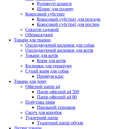
Розтянуті шланги
Шланг для поливу
Кокосовий субстрат
Кокосовий субстрат для розсади
Кокосовий субстрат для рослин
Секатор садовий
Обприскувачі
Товари для тварин
Охолоджуючий килимок для собак
Охолоджуючий килимок для котів
Товари для котів
Корм для котів
Килимки для тераріуму
Сухий корм для собак
Преміум клас
Товари для дому
Офісний папір а4
Папір офісний а4 500
Папір офісний а4 80
Побутова хімія
Пральний порошок
Скотч для коробок
Туалетний папір
Туалетний папір обухів
Дитячі товари