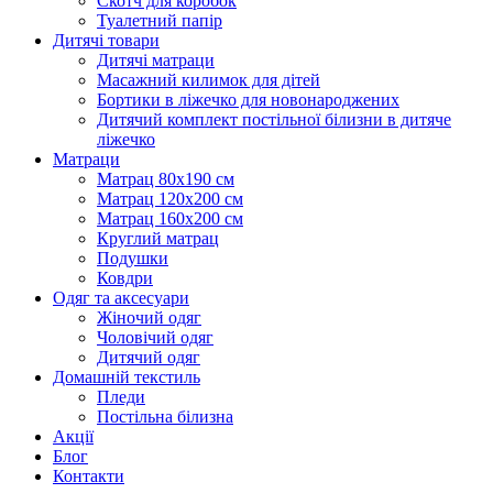
Скотч для коробок
Туалетний папір
Дитячі товари
Дитячі матраци
Масажний килимок для дітей
Бортики в ліжечко для новонароджених
Дитячий комплект постільної білизни в дитяче
ліжечко
Матраци
Матрац 80х190 см
Матрац 120х200 см
Матрац 160х200 см
Круглий матрац
Подушки
Ковдри
Одяг та аксесуари
Жіночий одяг
Чоловічий одяг
Дитячий одяг
Домашній текстиль
Пледи
Постільна білизна
Акції
Блог
Контакти