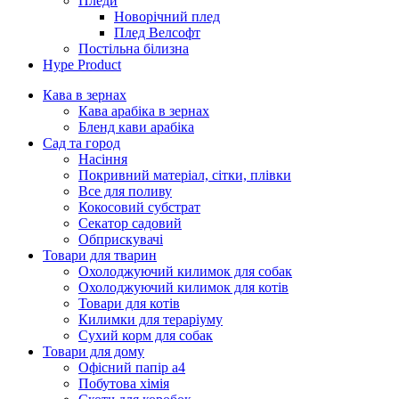
Пледи
Новорічний плед
Плед Велсофт
Постільна білизна
Hype Product
Кава в зернах
Кава арабіка в зернах
Бленд кави арабіка
Сад та город
Насіння
Покривний матеріал, сітки, плівки
Все для поливу
Кокосовий субстрат
Секатор садовий
Обприскувачі
Товари для тварин
Охолоджуючий килимок для собак
Охолоджуючий килимок для котів
Товари для котів
Килимки для тераріуму
Сухий корм для собак
Товари для дому
Офісний папір а4
Побутова хімія