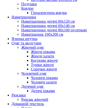
Подушки
Ковдри
Гіпоалергенна ковдра
Наматрацники
Наматрацники дитячі 60х120 см
Наматрацники дитячі 60х140 см
Наматрацники дитячі 80х160 підліткові
Наматрацник 160х200 см
Ялинка штучна
Одяг та аксесуари
Жіночий одяг
Жіночі піжами
Жіночі халати
Костюми жіночі
Туніки жіночі
Сорочки жіночі
Чоловічий одяг
Чоловічі піжами
Чоловічі халати
Дитячий одяг
Дитячі піжами
Рюкзаки
Рюкзак жіночий
Домашній текстиль