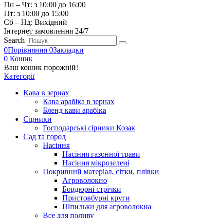
Пн – Чт: з 10:00 до 16:00
Пт: з 10:00 до 15:00
Сб – Нд: Вихідний
Інтернет замовлення 24/7
Search
0
Порівняння
0
Закладки
0
Кошик
Ваш кошик порожній!
Категорії
Кава в зернах
Кава арабіка в зернах
Бленд кави арабіка
Сірники
Господарські сірники Козак
Сад та город
Насіння
Насіння газонної трави
Насіння мікрозелені
Покривний матеріал, сітки, плівки
Агроволокно
Бордюрні стрічки
Пристовбурні круги
Шпильки для агроволокна
Все для поливу