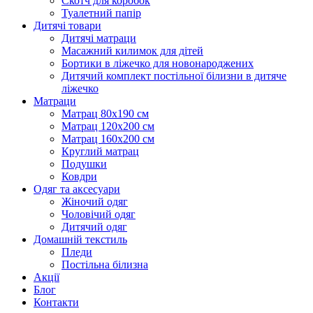
Скотч для коробок
Туалетний папір
Дитячі товари
Дитячі матраци
Масажний килимок для дітей
Бортики в ліжечко для новонароджених
Дитячий комплект постільної білизни в дитяче
ліжечко
Матраци
Матрац 80х190 см
Матрац 120х200 см
Матрац 160х200 см
Круглий матрац
Подушки
Ковдри
Одяг та аксесуари
Жіночий одяг
Чоловічий одяг
Дитячий одяг
Домашній текстиль
Пледи
Постільна білизна
Акції
Блог
Контакти