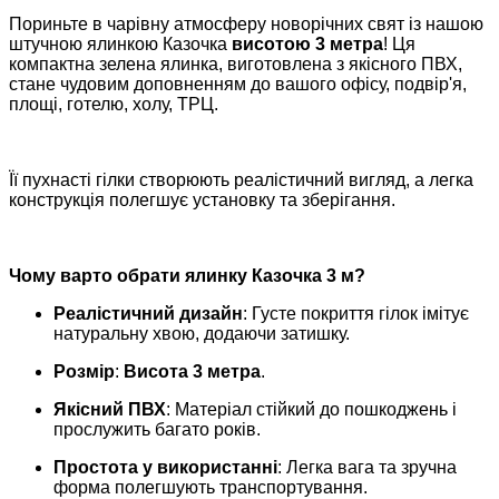
Пориньте в чарівну атмосферу новорічних свят із нашою
штучною ялинкою Казочка
висотою 3 метра
! Ця
компактна зелена ялинка, виготовлена з якісного ПВХ,
стане чудовим доповненням до вашого офісу, подвір'я,
площі, готелю, холу, ТРЦ.
Її пухнасті гілки створюють реалістичний вигляд, а легка
конструкція полегшує установку та зберігання.
Чому варто обрати ялинку Казочка 3 м?
Реалістичний дизайн
: Густе покриття гілок імітує
натуральну хвою, додаючи затишку.
Розмір
:
Висота 3 метра
.
Якісний ПВХ
: Матеріал стійкий до пошкоджень і
прослужить багато років.
Простота у використанні
: Легка вага та зручна
форма полегшують транспортування.