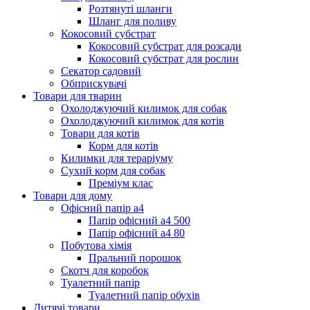
Розтянуті шланги
Шланг для поливу
Кокосовий субстрат
Кокосовий субстрат для розсади
Кокосовий субстрат для рослин
Секатор садовий
Обприскувачі
Товари для тварин
Охолоджуючий килимок для собак
Охолоджуючий килимок для котів
Товари для котів
Корм для котів
Килимки для тераріуму
Сухий корм для собак
Преміум клас
Товари для дому
Офісний папір а4
Папір офісний а4 500
Папір офісний а4 80
Побутова хімія
Пральний порошок
Скотч для коробок
Туалетний папір
Туалетний папір обухів
Дитячі товари