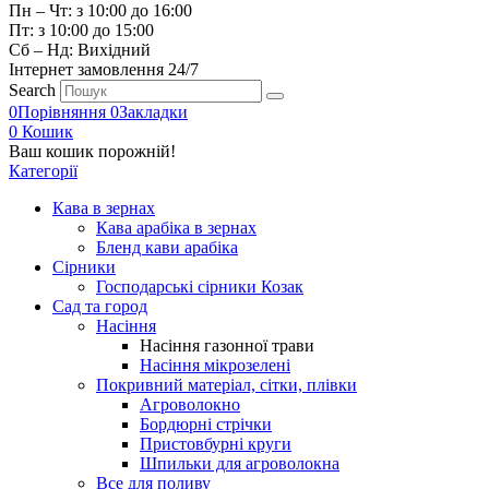
Пн – Чт: з 10:00 до 16:00
Пт: з 10:00 до 15:00
Сб – Нд: Вихідний
Інтернет замовлення 24/7
Search
0
Порівняння
0
Закладки
0
Кошик
Ваш кошик порожній!
Категорії
Кава в зернах
Кава арабіка в зернах
Бленд кави арабіка
Сірники
Господарські сірники Козак
Сад та город
Насіння
Насіння газонної трави
Насіння мікрозелені
Покривний матеріал, сітки, плівки
Агроволокно
Бордюрні стрічки
Пристовбурні круги
Шпильки для агроволокна
Все для поливу