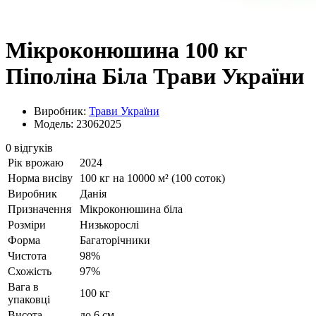
Мікроконюшина 100 кг
Піполіна Біла Трави України
Виробник:
Трави України
Модель: 23062025
0 відгуків
Рік врожаю
2024
Норма висіву
100 кг на 10000 м² (100 соток)
Виробник
Данія
Призначення
Мікроконюшина біла
Розміри
Низькорослі
Форма
Багаторічники
Чистота
98%
Схожість
97%
Вага в
100 кг
упаковці
Висота
до 6 см