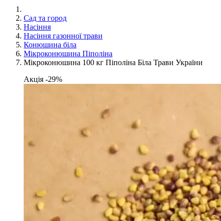
Сад та город
Насіння
Насіння газонної трави
Конюшина біла
Мікроконюшина Піполіна
Мікроконюшина 100 кг Піполіна Біла Трави України
Акція -29%