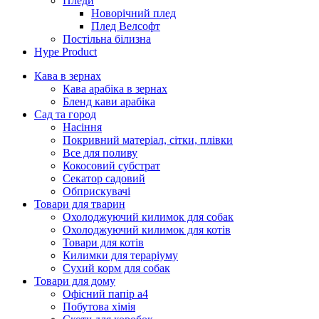
Пледи
Новорічний плед
Плед Велсофт
Постільна білизна
Hype Product
Кава в зернах
Кава арабіка в зернах
Бленд кави арабіка
Сад та город
Насіння
Покривний матеріал, сітки, плівки
Все для поливу
Кокосовий субстрат
Секатор садовий
Обприскувачі
Товари для тварин
Охолоджуючий килимок для собак
Охолоджуючий килимок для котів
Товари для котів
Килимки для тераріуму
Сухий корм для собак
Товари для дому
Офісний папір а4
Побутова хімія