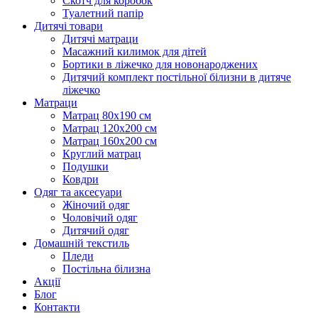
Скотч для коробок
Туалетний папір
Дитячі товари
Дитячі матраци
Масажний килимок для дітей
Бортики в ліжечко для новонароджених
Дитячий комплект постільної білизни в дитяче
ліжечко
Матраци
Матрац 80х190 см
Матрац 120х200 см
Матрац 160х200 см
Круглий матрац
Подушки
Ковдри
Одяг та аксесуари
Жіночий одяг
Чоловічий одяг
Дитячий одяг
Домашній текстиль
Пледи
Постільна білизна
Акції
Блог
Контакти