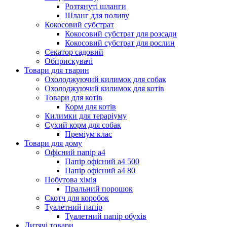
Розтянуті шланги
Шланг для поливу
Кокосовий субстрат
Кокосовий субстрат для розсади
Кокосовий субстрат для рослин
Секатор садовий
Обприскувачі
Товари для тварин
Охолоджуючий килимок для собак
Охолоджуючий килимок для котів
Товари для котів
Корм для котів
Килимки для тераріуму
Сухий корм для собак
Преміум клас
Товари для дому
Офісний папір а4
Папір офісний а4 500
Папір офісний а4 80
Побутова хімія
Пральний порошок
Скотч для коробок
Туалетний папір
Туалетний папір обухів
Дитячі товари