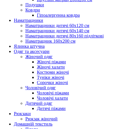
Подушки
Ковдри
Гіпоалергенна ковдра
Наматрацники
Наматрацники дитячі 60х120 см
Наматрацники дитячі 60х140 см
Наматрацники дитячі 80х160 підліткові
Наматрацник 160х200 см
Ялинка штучна
Одяг та аксесуари
Жіночий одяг
Жіночі піжами
Жіночі халати
Костюми жіночі
Туніки жіночі
Сорочки жіночі
Чоловічий одяг
Чоловічі піжами
Чоловічі халати
Дитячий одяг
Дитячі піжами
Рюкзаки
Рюкзак жіночий
Домашній текстиль