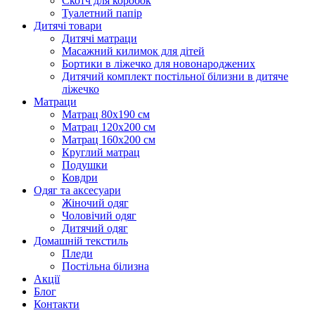
Скотч для коробок
Туалетний папір
Дитячі товари
Дитячі матраци
Масажний килимок для дітей
Бортики в ліжечко для новонароджених
Дитячий комплект постільної білизни в дитяче
ліжечко
Матраци
Матрац 80х190 см
Матрац 120х200 см
Матрац 160х200 см
Круглий матрац
Подушки
Ковдри
Одяг та аксесуари
Жіночий одяг
Чоловічий одяг
Дитячий одяг
Домашній текстиль
Пледи
Постільна білизна
Акції
Блог
Контакти