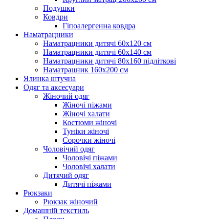
Подушки
Ковдри
Гіпоалергенна ковдра
Наматрацники
Наматрацники дитячі 60х120 см
Наматрацники дитячі 60х140 см
Наматрацники дитячі 80х160 підліткові
Наматрацник 160х200 см
Ялинка штучна
Одяг та аксесуари
Жіночий одяг
Жіночі піжами
Жіночі халати
Костюми жіночі
Туніки жіночі
Сорочки жіночі
Чоловічий одяг
Чоловічі піжами
Чоловічі халати
Дитячий одяг
Дитячі піжами
Рюкзаки
Рюкзак жіночий
Домашній текстиль