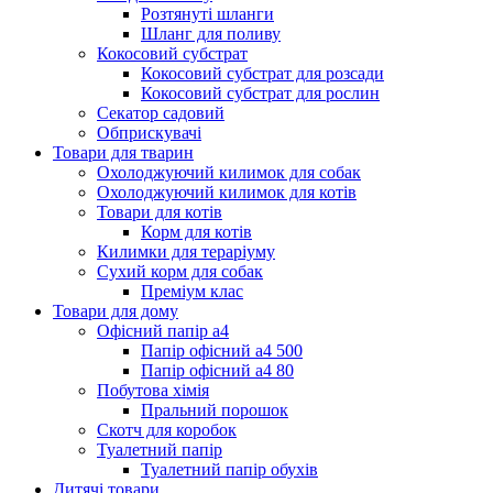
Розтянуті шланги
Шланг для поливу
Кокосовий субстрат
Кокосовий субстрат для розсади
Кокосовий субстрат для рослин
Секатор садовий
Обприскувачі
Товари для тварин
Охолоджуючий килимок для собак
Охолоджуючий килимок для котів
Товари для котів
Корм для котів
Килимки для тераріуму
Сухий корм для собак
Преміум клас
Товари для дому
Офісний папір а4
Папір офісний а4 500
Папір офісний а4 80
Побутова хімія
Пральний порошок
Скотч для коробок
Туалетний папір
Туалетний папір обухів
Дитячі товари