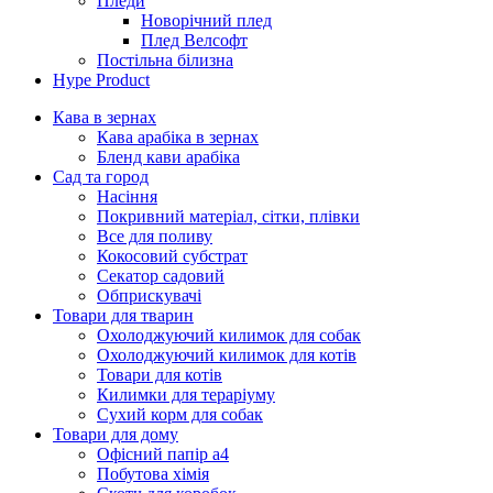
Пледи
Новорічний плед
Плед Велсофт
Постільна білизна
Hype Product
Кава в зернах
Кава арабіка в зернах
Бленд кави арабіка
Сад та город
Насіння
Покривний матеріал, сітки, плівки
Все для поливу
Кокосовий субстрат
Секатор садовий
Обприскувачі
Товари для тварин
Охолоджуючий килимок для собак
Охолоджуючий килимок для котів
Товари для котів
Килимки для тераріуму
Сухий корм для собак
Товари для дому
Офісний папір а4
Побутова хімія