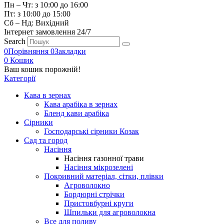
Пн – Чт: з 10:00 до 16:00
Пт: з 10:00 до 15:00
Сб – Нд: Вихідний
Інтернет замовлення 24/7
Search
0
Порівняння
0
Закладки
0
Кошик
Ваш кошик порожній!
Категорії
Кава в зернах
Кава арабіка в зернах
Бленд кави арабіка
Сірники
Господарські сірники Козак
Сад та город
Насіння
Насіння газонної трави
Насіння мікрозелені
Покривний матеріал, сітки, плівки
Агроволокно
Бордюрні стрічки
Пристовбурні круги
Шпильки для агроволокна
Все для поливу