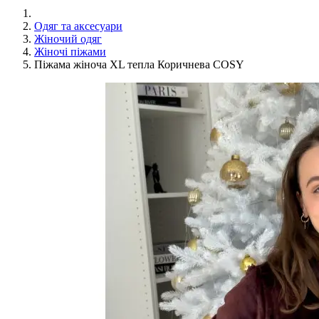
Одяг та аксесуари
Жіночий одяг
Жіночі піжами
Піжама жіноча XL тепла Коричнева COSY