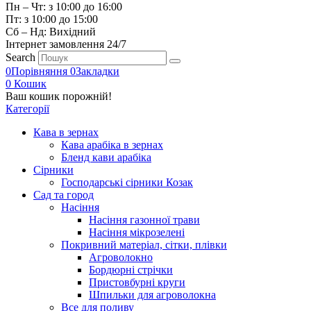
Пн – Чт: з 10:00 до 16:00
Пт: з 10:00 до 15:00
Сб – Нд: Вихідний
Інтернет замовлення 24/7
Search
0
Порівняння
0
Закладки
0
Кошик
Ваш кошик порожній!
Категорії
Кава в зернах
Кава арабіка в зернах
Бленд кави арабіка
Сірники
Господарські сірники Козак
Сад та город
Насіння
Насіння газонної трави
Насіння мікрозелені
Покривний матеріал, сітки, плівки
Агроволокно
Бордюрні стрічки
Пристовбурні круги
Шпильки для агроволокна
Все для поливу