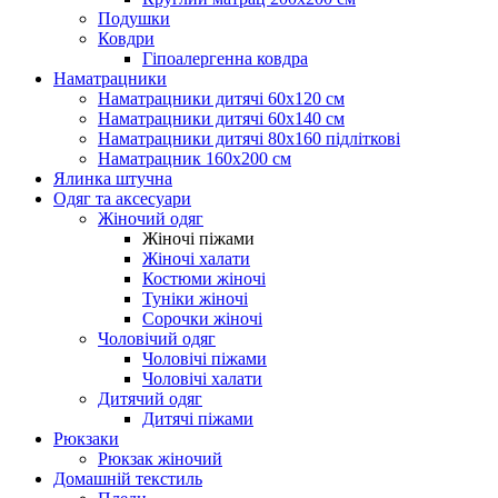
Подушки
Ковдри
Гіпоалергенна ковдра
Наматрацники
Наматрацники дитячі 60х120 см
Наматрацники дитячі 60х140 см
Наматрацники дитячі 80х160 підліткові
Наматрацник 160х200 см
Ялинка штучна
Одяг та аксесуари
Жіночий одяг
Жіночі піжами
Жіночі халати
Костюми жіночі
Туніки жіночі
Сорочки жіночі
Чоловічий одяг
Чоловічі піжами
Чоловічі халати
Дитячий одяг
Дитячі піжами
Рюкзаки
Рюкзак жіночий
Домашній текстиль