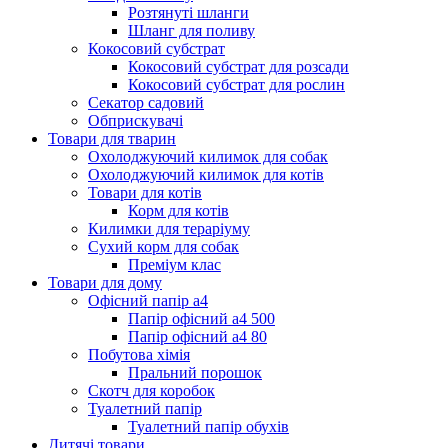
Розтянуті шланги
Шланг для поливу
Кокосовий субстрат
Кокосовий субстрат для розсади
Кокосовий субстрат для рослин
Секатор садовий
Обприскувачі
Товари для тварин
Охолоджуючий килимок для собак
Охолоджуючий килимок для котів
Товари для котів
Корм для котів
Килимки для тераріуму
Сухий корм для собак
Преміум клас
Товари для дому
Офісний папір а4
Папір офісний а4 500
Папір офісний а4 80
Побутова хімія
Пральний порошок
Скотч для коробок
Туалетний папір
Туалетний папір обухів
Дитячі товари