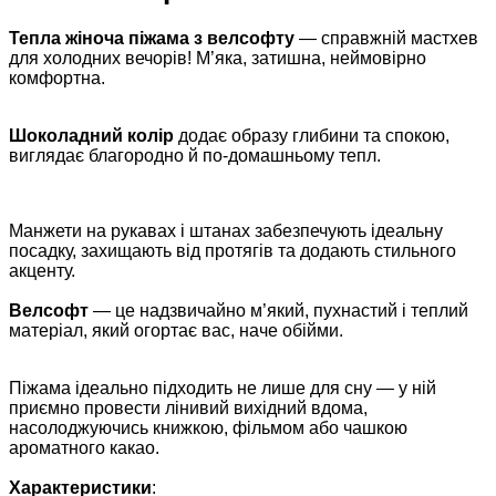
Тепла жіноча піжама з велсофту
— справжній мастхев
для холодних вечорів! М’яка, затишна, неймовірно
комфортна.
Шоколадний колір
додає образу глибини та спокою,
виглядає благородно й по-домашньому тепл.
Манжети на рукавах і штанах забезпечують ідеальну
посадку, захищають від протягів та додають стильного
акценту.
Велсофт
— це надзвичайно м’який, пухнастий і теплий
матеріал, який огортає вас, наче обійми.
Піжама ідеально підходить не лише для сну — у ній
приємно провести лінивий вихідний вдома,
насолоджуючись книжкою, фільмом або чашкою
ароматного какао.
Характеристики
: