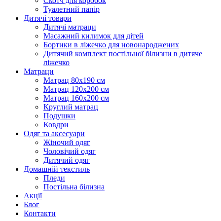
Скотч для коробок
Туалетний папір
Дитячі товари
Дитячі матраци
Масажний килимок для дітей
Бортики в ліжечко для новонароджених
Дитячий комплект постільної білизни в дитяче
ліжечко
Матраци
Матрац 80х190 см
Матрац 120х200 см
Матрац 160х200 см
Круглий матрац
Подушки
Ковдри
Одяг та аксесуари
Жіночий одяг
Чоловічий одяг
Дитячий одяг
Домашній текстиль
Пледи
Постільна білизна
Акції
Блог
Контакти