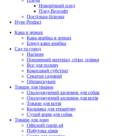
Пледи
Новорічний плед
Плед Велсофт
Постільна білизна
Hype Product
Кава в зернах
Кава арабіка в зернах
Бленд кави арабіка
Сад та город
Насіння
Покривний матеріал, сітки, плівки
Все для поливу
Кокосовий субстрат
Секатор садовий
Обприскувачі
Товари для тварин
Охолоджуючий килимок для собак
Охолоджуючий килимок для котів
Товари для котів
Килимки для тераріуму
Сухий корм для собак
Товари для дому
Офісний папір а4
Побутова хімія