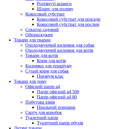
Розтянуті шланги
Шланг для поливу
Кокосовий субстрат
Кокосовий субстрат для розсади
Кокосовий субстрат для рослин
Секатор садовий
Обприскувачі
Товари для тварин
Охолоджуючий килимок для собак
Охолоджуючий килимок для котів
Товари для котів
Корм для котів
Килимки для тераріуму
Сухий корм для собак
Преміум клас
Товари для дому
Офісний папір а4
Папір офісний а4 500
Папір офісний а4 80
Побутова хімія
Пральний порошок
Скотч для коробок
Туалетний папір
Туалетний папір обухів
Дитячі товари