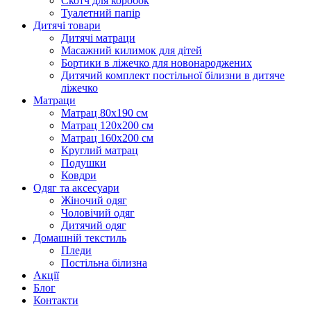
Скотч для коробок
Туалетний папір
Дитячі товари
Дитячі матраци
Масажний килимок для дітей
Бортики в ліжечко для новонароджених
Дитячий комплект постільної білизни в дитяче
ліжечко
Матраци
Матрац 80х190 см
Матрац 120х200 см
Матрац 160х200 см
Круглий матрац
Подушки
Ковдри
Одяг та аксесуари
Жіночий одяг
Чоловічий одяг
Дитячий одяг
Домашній текстиль
Пледи
Постільна білизна
Акції
Блог
Контакти