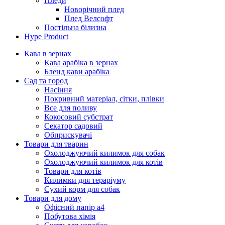
Пледи
Новорічний плед
Плед Велсофт
Постільна білизна
Hype Product
Кава в зернах
Кава арабіка в зернах
Бленд кави арабіка
Сад та город
Насіння
Покривний матеріал, сітки, плівки
Все для поливу
Кокосовий субстрат
Секатор садовий
Обприскувачі
Товари для тварин
Охолоджуючий килимок для собак
Охолоджуючий килимок для котів
Товари для котів
Килимки для тераріуму
Сухий корм для собак
Товари для дому
Офісний папір а4
Побутова хімія