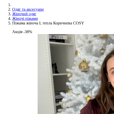
Одяг та аксесуари
Жіночий одяг
Жіночі піжами
Піжама жіноча L тепла Коричнева COSY
Акція -38%