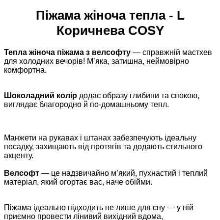
Піжама жіноча тепла - L
Коричнева COSY
Тепла жіноча піжама з велсофту
— справжній мастхев
для холодних вечорів! М’яка, затишна, неймовірно
комфортна.
Шоколадний колір
додає образу глибини та спокою,
виглядає благородно й по-домашньому тепл.
Манжети на рукавах і штанах забезпечують ідеальну
посадку, захищають від протягів та додають стильного
акценту.
Велсофт
— це надзвичайно м’який, пухнастий і теплий
матеріал, який огортає вас, наче обійми.
Піжама ідеально підходить не лише для сну — у ній
приємно провести лінивий вихідний вдома,