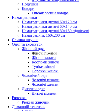
Подушки
Ковдри
Гіпоалергенна ковдра
Наматрацники
Наматрацники дитячі 60х120 см
Наматрацники дитячі 60х140 см
Наматрацники дитячі 80х160 підліткові
Наматрацник 160х200 см
Ялинка штучна
Одяг та аксесуари
Жіночий одяг
Жіночі піжами
Жіночі халати
Костюми жіночі
Туніки жіночі
Сорочки жіночі
Чоловічий одяг
Чоловічі піжами
Чоловічі халати
Дитячий одяг
Дитячі піжами
Рюкзаки
Рюкзак жіночий
Домашній текстиль