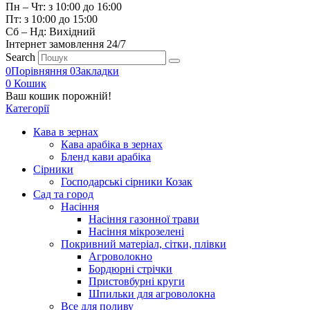
Пн – Чт: з 10:00 до 16:00
Пт: з 10:00 до 15:00
Сб – Нд: Вихідний
Інтернет замовлення 24/7
Search
0
Порівняння
0
Закладки
0
Кошик
Ваш кошик порожній!
Категорії
Кава в зернах
Кава арабіка в зернах
Бленд кави арабіка
Сірники
Господарські сірники Козак
Сад та город
Насіння
Насіння газонної трави
Насіння мікрозелені
Покривний матеріал, сітки, плівки
Агроволокно
Бордюрні стрічки
Пристовбурні круги
Шпильки для агроволокна
Все для поливу