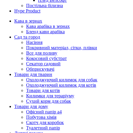
Плед Велсофт
Постільна білизна
Hype Product
Кава в зернах
Кава арабіка в зернах
Бленд кави арабіка
Сад та город
Насіння
Покривний матеріал, сітки, плівки
Все для поливу
Кокосовий субстрат
Секатор садовий
Обприскувачі
Товари для тварин
Охолоджуючий килимок для собак
Охолоджуючий килимок для котів
Товари для котів
Килимки для тераріуму
Сухий корм для собак
Товари для дому
Офісний папір а4
Побутова хімія
Скотч для коробок
Туалетний папір