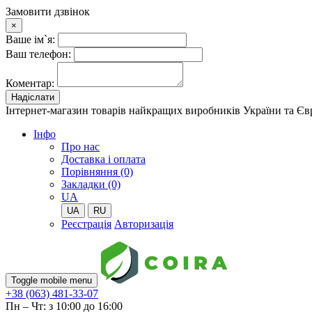
Замовити дзвінок
×
Ваше ім`я:
Ваш телефон:
Коментар:
Надіслати
Інтернет-магазин товарів найкращих виробників України та Є
Iнфо
Про нас
Доставка і оплата
Порівняння (0)
Закладки (0)
UA
UA
RU
Реєстрація
Авторизація
Toggle mobile menu
+38 (063) 481-33-07
Пн – Чт: з 10:00 до 16:00