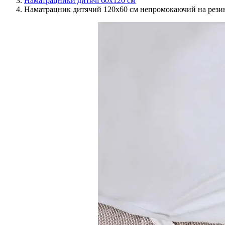
Наматрацники дитячі 60х120 см
Наматрацник дитячий 120х60 см непромокаючий на резин