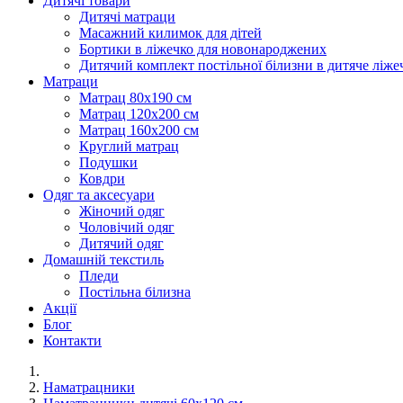
Дитячі товари
Дитячі матраци
Масажний килимок для дітей
Бортики в ліжечко для новонароджених
Дитячий комплект постільної білизни в дитяче ліже
Матраци
Матрац 80х190 см
Матрац 120х200 см
Матрац 160х200 см
Круглий матрац
Подушки
Ковдри
Одяг та аксесуари
Жіночий одяг
Чоловічий одяг
Дитячий одяг
Домашній текстиль
Пледи
Постільна білизна
Акції
Блог
Контакти
Наматрацники