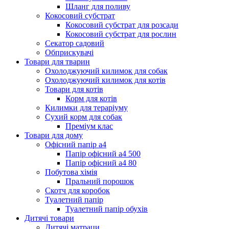
Шланг для поливу
Кокосовий субстрат
Кокосовий субстрат для розсади
Кокосовий субстрат для рослин
Секатор садовий
Обприскувачі
Товари для тварин
Охолоджуючий килимок для собак
Охолоджуючий килимок для котів
Товари для котів
Корм для котів
Килимки для тераріуму
Сухий корм для собак
Преміум клас
Товари для дому
Офісний папір а4
Папір офісний а4 500
Папір офісний а4 80
Побутова хімія
Пральний порошок
Скотч для коробок
Туалетний папір
Туалетний папір обухів
Дитячі товари
Дитячі матраци