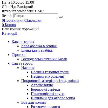
Пт: з 10:00 до 15:00
Сб – Нд: Вихідний
Інтернет замовлення 24/7
Search
0
Порівняння
0
Закладки
0
Кошик
Ваш кошик порожній!
Категорії
Кава в зернах
Кава арабіка в зернах
Бленд кави арабіка
Сірники
Господарські сірники Козак
Сад та город
Насіння
Насіння газонної трави
Насіння мікрозелені
Покривний матеріал, сітки, плівки
Агроволокно
Бордюрні стрічки
Пристовбурні круги
Шпильки для агроволокна
Все для поливу
Розтянуті шланги