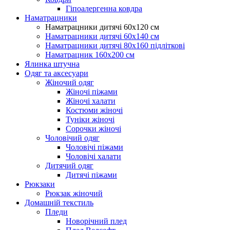
Гіпоалергенна ковдра
Наматрацники
Наматрацники дитячі 60х120 см
Наматрацники дитячі 60х140 см
Наматрацники дитячі 80х160 підліткові
Наматрацник 160х200 см
Ялинка штучна
Одяг та аксесуари
Жіночий одяг
Жіночі піжами
Жіночі халати
Костюми жіночі
Туніки жіночі
Сорочки жіночі
Чоловічий одяг
Чоловічі піжами
Чоловічі халати
Дитячий одяг
Дитячі піжами
Рюкзаки
Рюкзак жіночий
Домашній текстиль
Пледи
Новорічний плед