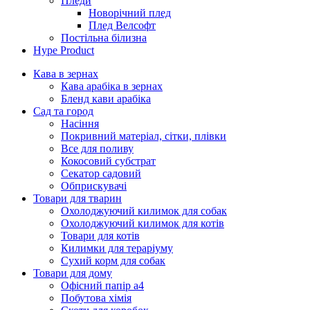
Пледи
Новорічний плед
Плед Велсофт
Постільна білизна
Hype Product
Кава в зернах
Кава арабіка в зернах
Бленд кави арабіка
Сад та город
Насіння
Покривний матеріал, сітки, плівки
Все для поливу
Кокосовий субстрат
Секатор садовий
Обприскувачі
Товари для тварин
Охолоджуючий килимок для собак
Охолоджуючий килимок для котів
Товари для котів
Килимки для тераріуму
Сухий корм для собак
Товари для дому
Офісний папір а4
Побутова хімія