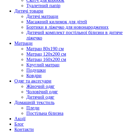
Скотч для коробок
Туалетний папір
Дитячі товари
Дитячі матраци
Масажний килимок для дітей
Бортики в ліжечко для новонароджених
Дитячий комплект постільної білизни в дитяче
ліжечко
Матраци
Матрац 80х190 см
Матрац 120х200 см
Матрац 160х200 см
Круглий матрац
Подушки
Ковдри
Одяг та аксесуари
Жіночий одяг
Чоловічий одяг
Дитячий одяг
Домашній текстиль
Пледи
Постільна білизна
Акції
Блог
Контакти