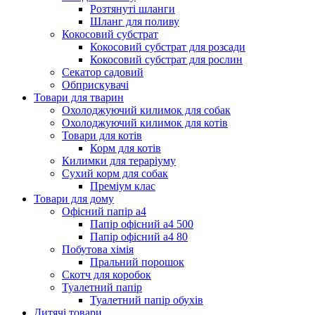
Розтянуті шланги
Шланг для поливу
Кокосовий субстрат
Кокосовий субстрат для розсади
Кокосовий субстрат для рослин
Секатор садовий
Обприскувачі
Товари для тварин
Охолоджуючий килимок для собак
Охолоджуючий килимок для котів
Товари для котів
Корм для котів
Килимки для тераріуму
Сухий корм для собак
Преміум клас
Товари для дому
Офісний папір а4
Папір офісний а4 500
Папір офісний а4 80
Побутова хімія
Пральний порошок
Скотч для коробок
Туалетний папір
Туалетний папір обухів
Дитячі товари