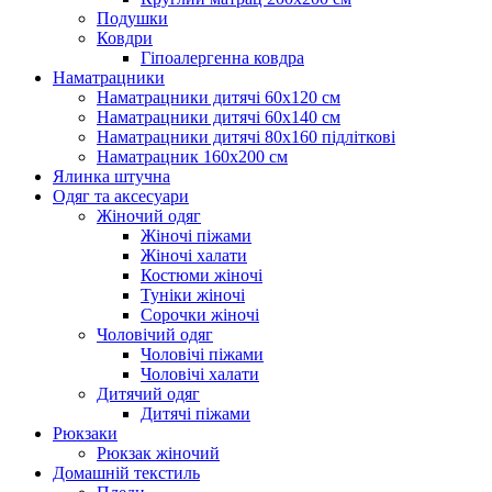
Подушки
Ковдри
Гіпоалергенна ковдра
Наматрацники
Наматрацники дитячі 60х120 см
Наматрацники дитячі 60х140 см
Наматрацники дитячі 80х160 підліткові
Наматрацник 160х200 см
Ялинка штучна
Одяг та аксесуари
Жіночий одяг
Жіночі піжами
Жіночі халати
Костюми жіночі
Туніки жіночі
Сорочки жіночі
Чоловічий одяг
Чоловічі піжами
Чоловічі халати
Дитячий одяг
Дитячі піжами
Рюкзаки
Рюкзак жіночий
Домашній текстиль