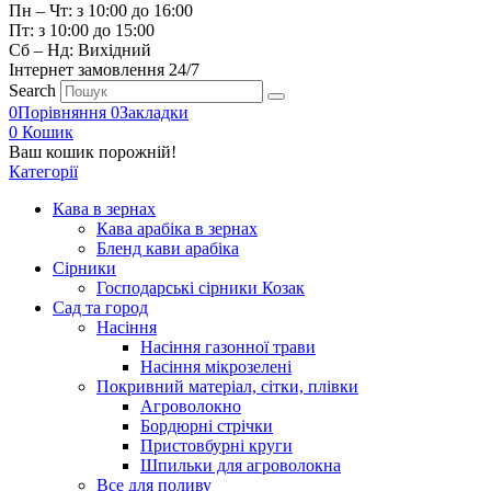
Пн – Чт: з 10:00 до 16:00
Пт: з 10:00 до 15:00
Сб – Нд: Вихідний
Інтернет замовлення 24/7
Search
0
Порівняння
0
Закладки
0
Кошик
Ваш кошик порожній!
Категорії
Кава в зернах
Кава арабіка в зернах
Бленд кави арабіка
Сірники
Господарські сірники Козак
Сад та город
Насіння
Насіння газонної трави
Насіння мікрозелені
Покривний матеріал, сітки, плівки
Агроволокно
Бордюрні стрічки
Пристовбурні круги
Шпильки для агроволокна
Все для поливу