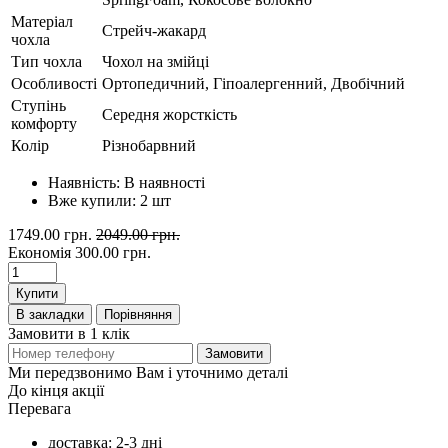
Матеріал
Стрейч-жакард
чохла
Тип чохла
Чохол на змійці
Особливості
Ортопедичний, Гіпоалергенний, Двобічний
Ступінь
Середня жорсткість
комфорту
Колір
Різнобарвний
Наявність:
В наявності
Вже купили:
2
шт
1749.00 грн.
2049.00 грн.
Економія
300.00 грн.
Купити
В закладки
Порівняння
Замовити в 1 клік
Замовити
Ми передзвонимо Вам і уточнимо деталі
До кінця акції
Перевага
доставка: 2-3 дні