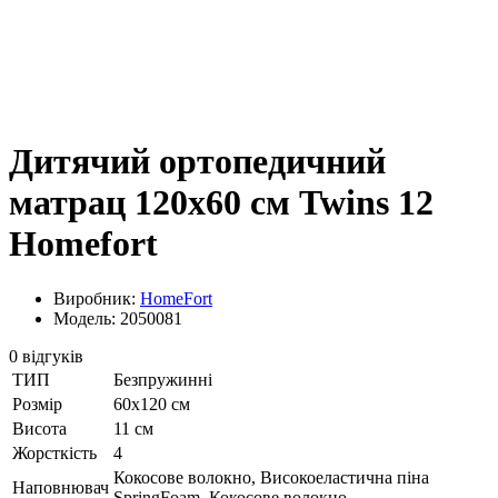
Дитячий ортопедичний
матрац 120х60 см Twins 12
Homefort
Виробник:
HomeFort
Модель: 2050081
0 відгуків
ТИП
Безпружинні
Розмір
60х120 см
Висота
11 см
Жорсткість
4
Кокосове волокно, Високоеластична піна
Наповнювач
SpringFoam, Кокосове волокно