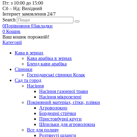
Пт: з 10:00 до 15:00
Сб – Нд: Вихідний
Інтернет замовлення 24/7
Search
0
Порівняння
0
Закладки
0
Кошик
Ваш кошик порожній!
Категорії
Кава в зернах
Кава арабіка в зернах
Бленд кави арабіка
Сірники
Господарські сірники Козак
Сад та город
Насіння
Насіння газонної трави
Насіння мікрозелені
Покривний матеріал, сітки, плівки
Агроволокно
Бордюрні стрічки
Пристовбурні круги
Шпильки для агроволокна
Все для поливу
Розтянуті шланги