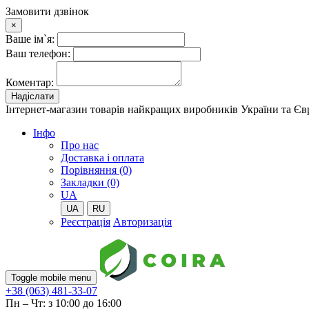
Замовити дзвінок
×
Ваше ім`я:
Ваш телефон:
Коментар:
Надіслати
Інтернет-магазин товарів найкращих виробників України та Є
Iнфо
Про нас
Доставка і оплата
Порівняння (0)
Закладки (0)
UA
UA
RU
Реєстрація
Авторизація
Toggle mobile menu
+38 (063) 481-33-07
Пн – Чт: з 10:00 до 16:00