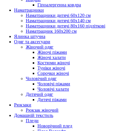
Гіпоалергенна ковдра
Наматрацники
Наматрацники дитячі 60х120 см
Наматрацники дитячі 60х140 см
Наматрацники дитячі 80х160 підліткові
Наматрацник 160х200 см
Ялинка штучна
Одяг та аксесуари
Жіночий одяг
Жіночі піжами
Жіночі халати
Костюми жіночі
Туніки жіночі
Сорочки жіночі
Чоловічий одяг
Чоловічі піжами
Чоловічі халати
Дитячий одяг
Дитячі піжами
Рюкзаки
Рюкзак жіночий
Домашній текстиль
Пледи
Новорічний плед