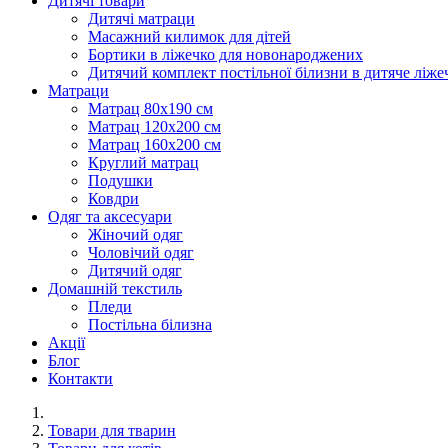
Дитячі товари
Дитячі матраци
Масажний килимок для дітей
Бортики в ліжечко для новонароджених
Дитячий комплект постільної білизни в дитяче ліже
Матраци
Матрац 80х190 см
Матрац 120х200 см
Матрац 160х200 см
Круглий матрац
Подушки
Ковдри
Одяг та аксесуари
Жіночий одяг
Чоловічий одяг
Дитячий одяг
Домашній текстиль
Пледи
Постільна білизна
Акції
Блог
Контакти
Товари для тварин