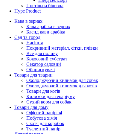
Плед Велсофт
Постільна білизна
Hype Product
Кава в зернах
Кава арабіка в зернах
Бленд кави арабіка
Сад та город
Насіння
Покривний матеріал, сітки, плівки
Все для поливу
Кокосовий субстрат
Секатор садовий
Обприскувачі
Товари для тварин
Охолоджуючий килимок для собак
Охолоджуючий килимок для котів
Товари для котів
Килимки для тераріуму
Сухий корм для собак
Товари для дому
Офісний папір а4
Побутова хімія
Скотч для коробок
Туалетний папір