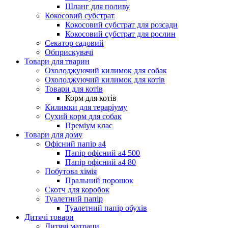
Шланг для поливу
Кокосовий субстрат
Кокосовий субстрат для розсади
Кокосовий субстрат для рослин
Секатор садовий
Обприскувачі
Товари для тварин
Охолоджуючий килимок для собак
Охолоджуючий килимок для котів
Товари для котів
Корм для котів
Килимки для тераріуму
Сухий корм для собак
Преміум клас
Товари для дому
Офісний папір а4
Папір офісний а4 500
Папір офісний а4 80
Побутова хімія
Пральний порошок
Скотч для коробок
Туалетний папір
Туалетний папір обухів
Дитячі товари
Дитячі матраци