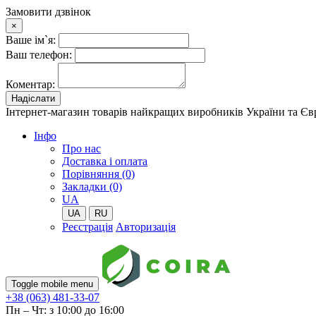
Замовити дзвінок
×
Ваше ім`я:
Ваш телефон:
Коментар:
Надіслати
Інтернет-магазин товарів найкращих виробників України та Є
Iнфо
Про нас
Доставка і оплата
Порівняння (0)
Закладки (0)
UA
UA
RU
Реєстрація
Авторизація
Toggle mobile menu
+38 (063) 481-33-07
Пн – Чт: з 10:00 до 16:00