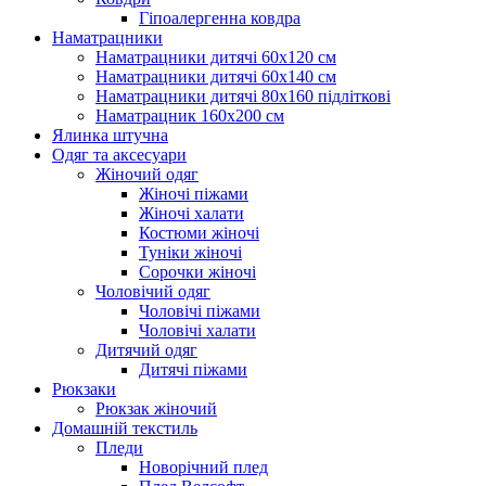
Гіпоалергенна ковдра
Наматрацники
Наматрацники дитячі 60х120 см
Наматрацники дитячі 60х140 см
Наматрацники дитячі 80х160 підліткові
Наматрацник 160х200 см
Ялинка штучна
Одяг та аксесуари
Жіночий одяг
Жіночі піжами
Жіночі халати
Костюми жіночі
Туніки жіночі
Сорочки жіночі
Чоловічий одяг
Чоловічі піжами
Чоловічі халати
Дитячий одяг
Дитячі піжами
Рюкзаки
Рюкзак жіночий
Домашній текстиль
Пледи
Новорічний плед