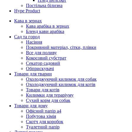
Плед Велсофт
Постільна білизна
Hype Product
Кава в зернах
Кава арабіка в зернах
Бленд кави арабіка
Сад та город
Насіння
Покривний матеріал, сітки, плівки
Все для поливу
Кокосовий субстрат
Секатор садовий
Обприскувачі
Товари для тварин
Охолоджуючий килимок для собак
Охолоджуючий килимок для котів
Товари для котів
Килимки для тераріуму
Сухий корм для собак
Товари для дому
Офісний папір а4
Побутова хімія
Скотч для коробок
Туалетний папір