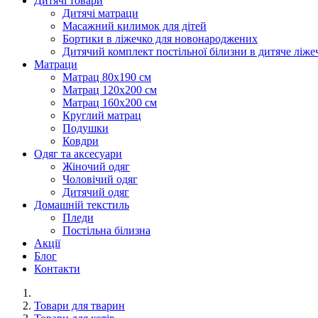
Дитячі товари
Дитячі матраци
Масажний килимок для дітей
Бортики в ліжечко для новонароджених
Дитячий комплект постільної білизни в дитяче ліже
Матраци
Матрац 80х190 см
Матрац 120х200 см
Матрац 160х200 см
Круглий матрац
Подушки
Ковдри
Одяг та аксесуари
Жіночий одяг
Чоловічий одяг
Дитячий одяг
Домашній текстиль
Пледи
Постільна білизна
Акції
Блог
Контакти
Товари для тварин