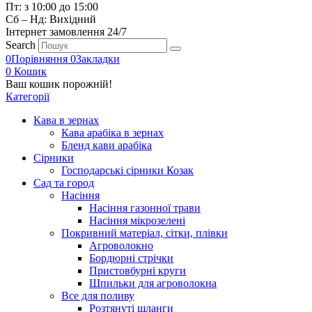
Пт: з 10:00 до 15:00
Сб – Нд: Вихідний
Інтернет замовлення 24/7
Search
0
Порівняння
0
Закладки
0
Кошик
Ваш кошик порожній!
Категорії
Кава в зернах
Кава арабіка в зернах
Бленд кави арабіка
Сірники
Господарські сірники Козак
Сад та город
Насіння
Насіння газонної трави
Насіння мікрозелені
Покривний матеріал, сітки, плівки
Агроволокно
Бордюрні стрічки
Пристовбурні круги
Шпильки для агроволокна
Все для поливу
Розтянуті шланги