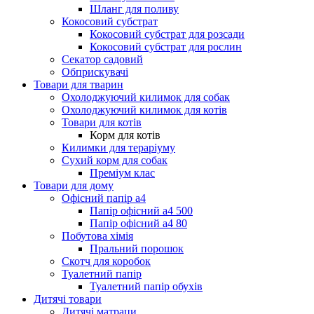
Шланг для поливу
Кокосовий субстрат
Кокосовий субстрат для розсади
Кокосовий субстрат для рослин
Секатор садовий
Обприскувачі
Товари для тварин
Охолоджуючий килимок для собак
Охолоджуючий килимок для котів
Товари для котів
Корм для котів
Килимки для тераріуму
Сухий корм для собак
Преміум клас
Товари для дому
Офісний папір а4
Папір офісний а4 500
Папір офісний а4 80
Побутова хімія
Пральний порошок
Скотч для коробок
Туалетний папір
Туалетний папір обухів
Дитячі товари
Дитячі матраци