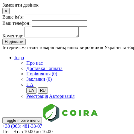
Замовити дзвінок
×
Ваше ім`я:
Ваш телефон:
Коментар:
Надіслати
Інтернет-магазин товарів найкращих виробників України та Є
Iнфо
Про нас
Доставка і оплата
Порівняння (0)
Закладки (0)
UA
UA
RU
Реєстрація
Авторизація
Toggle mobile menu
+38 (063) 481-33-07
Пн – Чт: з 10:00 до 16:00