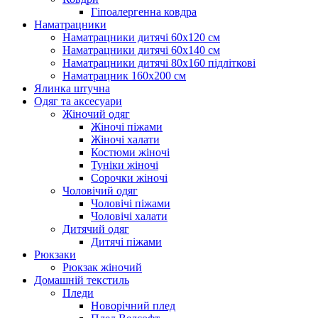
Гіпоалергенна ковдра
Наматрацники
Наматрацники дитячі 60х120 см
Наматрацники дитячі 60х140 см
Наматрацники дитячі 80х160 підліткові
Наматрацник 160х200 см
Ялинка штучна
Одяг та аксесуари
Жіночий одяг
Жіночі піжами
Жіночі халати
Костюми жіночі
Туніки жіночі
Сорочки жіночі
Чоловічий одяг
Чоловічі піжами
Чоловічі халати
Дитячий одяг
Дитячі піжами
Рюкзаки
Рюкзак жіночий
Домашній текстиль
Пледи
Новорічний плед