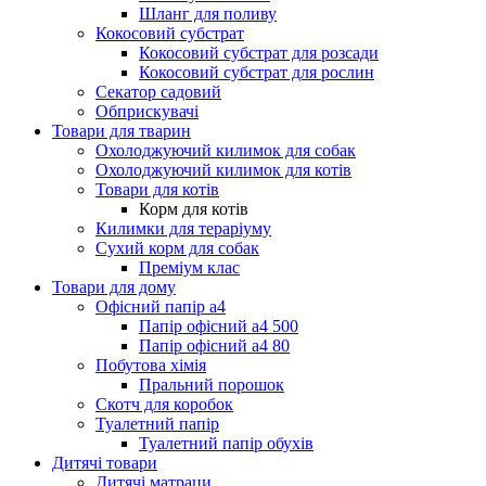
Шланг для поливу
Кокосовий субстрат
Кокосовий субстрат для розсади
Кокосовий субстрат для рослин
Секатор садовий
Обприскувачі
Товари для тварин
Охолоджуючий килимок для собак
Охолоджуючий килимок для котів
Товари для котів
Корм для котів
Килимки для тераріуму
Сухий корм для собак
Преміум клас
Товари для дому
Офісний папір а4
Папір офісний а4 500
Папір офісний а4 80
Побутова хімія
Пральний порошок
Скотч для коробок
Туалетний папір
Туалетний папір обухів
Дитячі товари
Дитячі матраци