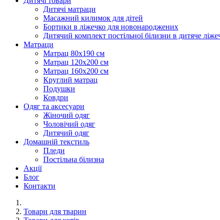
Дитячі товари
Дитячі матраци
Масажний килимок для дітей
Бортики в ліжечко для новонароджених
Дитячий комплект постільної білизни в дитяче ліже
Матраци
Матрац 80х190 см
Матрац 120х200 см
Матрац 160х200 см
Круглий матрац
Подушки
Ковдри
Одяг та аксесуари
Жіночий одяг
Чоловічий одяг
Дитячий одяг
Домашній текстиль
Пледи
Постільна білизна
Акції
Блог
Контакти
Товари для тварин