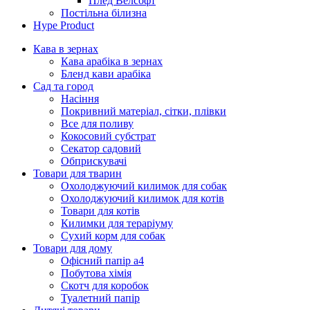
Плед Велсофт
Постільна білизна
Hype Product
Кава в зернах
Кава арабіка в зернах
Бленд кави арабіка
Сад та город
Насіння
Покривний матеріал, сітки, плівки
Все для поливу
Кокосовий субстрат
Секатор садовий
Обприскувачі
Товари для тварин
Охолоджуючий килимок для собак
Охолоджуючий килимок для котів
Товари для котів
Килимки для тераріуму
Сухий корм для собак
Товари для дому
Офісний папір а4
Побутова хімія
Скотч для коробок
Туалетний папір