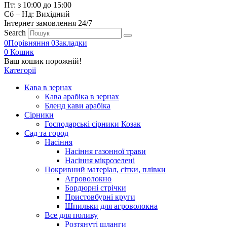
Пт: з 10:00 до 15:00
Сб – Нд: Вихідний
Інтернет замовлення 24/7
Search
0
Порівняння
0
Закладки
0
Кошик
Ваш кошик порожній!
Категорії
Кава в зернах
Кава арабіка в зернах
Бленд кави арабіка
Сірники
Господарські сірники Козак
Сад та город
Насіння
Насіння газонної трави
Насіння мікрозелені
Покривний матеріал, сітки, плівки
Агроволокно
Бордюрні стрічки
Пристовбурні круги
Шпильки для агроволокна
Все для поливу
Розтянуті шланги