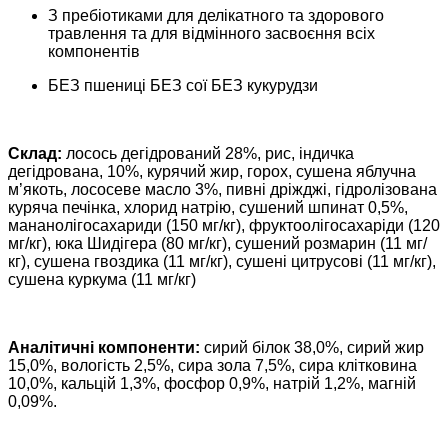
З пребіотиками для делікатного та здорового
травлення та для відмінного засвоєння всіх
компонентів
БЕЗ пшениці БЕЗ сої БЕЗ кукурудзи
Склад:
лосось дегідрований 28%, рис, індичка
дегідрована, 10%, курячий жир, горох, сушена яблучна
м’якоть, лососеве масло 3%, пивні дріжджі, гідролізована
куряча печінка, хлорид натрію, сушений шпинат 0,5%,
мананолігосахариди (150 мг/кг), фруктоолігосахаріди (120
мг/кг), юка Шидігера (80 мг/кг), сушений розмарин (11 мг/
кг), сушена гвоздика (11 мг/кг), сушені цитрусові (11 мг/кг),
сушена куркума (11 мг/кг)
Аналітичні компоненти:
сирий білок 38,0%, сирий жир
15,0%, вологість 2,5%, сира зола 7,5%, сира клітковина
10,0%, кальцій 1,3%, фосфор 0,9%, натрій 1,2%, магній
0,09%.