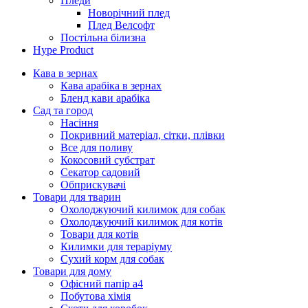
Пледи
Новорічний плед
Плед Велсофт
Постільна білизна
Hype Product
Кава в зернах
Кава арабіка в зернах
Бленд кави арабіка
Сад та город
Насіння
Покривний матеріал, сітки, плівки
Все для поливу
Кокосовий субстрат
Секатор садовий
Обприскувачі
Товари для тварин
Охолоджуючий килимок для собак
Охолоджуючий килимок для котів
Товари для котів
Килимки для тераріуму
Сухий корм для собак
Товари для дому
Офісний папір а4
Побутова хімія