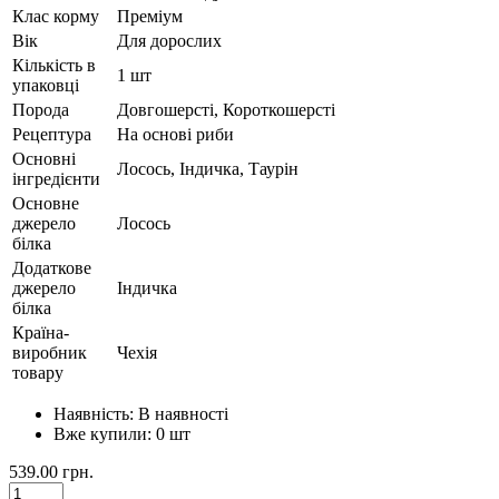
Клас корму
Преміум
Вік
Для дорослих
Кількість в
1 шт
упаковці
Порода
Довгошерсті, Короткошерсті
Рецептура
На основі риби
Основні
Лосось, Індичка, Таурін
інгредієнти
Основне
джерело
Лосось
білка
Додаткове
джерело
Індичка
білка
Країна-
виробник
Чехія
товару
Наявність:
В наявності
Вже купили:
0
шт
539.00 грн.