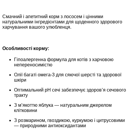
Смачний і апетитний корм з лососем і цінними
натуральними інгредієнтами для щоденного здорового
харчування вашого улюбленця.
Особливості корму:
Гіпоалергенна формула для котів з харчовою
непереносимістю
Олії багаті омега-3 для сяючої шерсті та здорової
шкіри
Оптимальний pH сечі забезпечує здоров’я сечового
тракту
З м’якоттю яблука — натуральним джерелом
клітковини
З розмарином, гвоздикою, куркумою і цитрусовими
— природними антиоксидантами