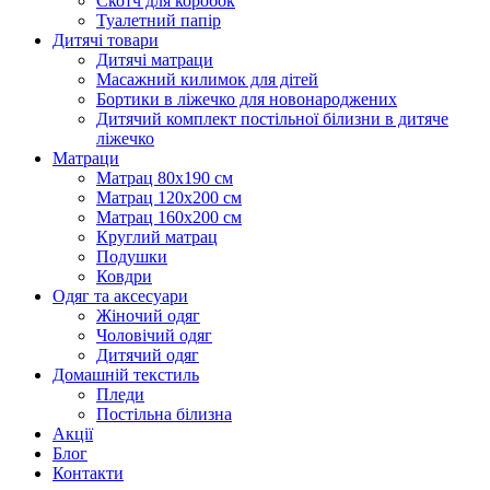
Скотч для коробок
Туалетний папір
Дитячі товари
Дитячі матраци
Масажний килимок для дітей
Бортики в ліжечко для новонароджених
Дитячий комплект постільної білизни в дитяче
ліжечко
Матраци
Матрац 80х190 см
Матрац 120х200 см
Матрац 160х200 см
Круглий матрац
Подушки
Ковдри
Одяг та аксесуари
Жіночий одяг
Чоловічий одяг
Дитячий одяг
Домашній текстиль
Пледи
Постільна білизна
Акції
Блог
Контакти