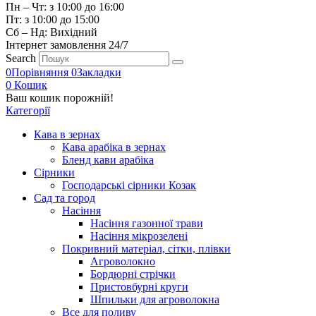
Пн – Чт: з 10:00 до 16:00
Пт: з 10:00 до 15:00
Сб – Нд: Вихідний
Інтернет замовлення 24/7
Search
0
Порівняння
0
Закладки
0
Кошик
Ваш кошик порожній!
Категорії
Кава в зернах
Кава арабіка в зернах
Бленд кави арабіка
Сірники
Господарські сірники Козак
Сад та город
Насіння
Насіння газонної трави
Насіння мікрозелені
Покривний матеріал, сітки, плівки
Агроволокно
Бордюрні стрічки
Пристовбурні круги
Шпильки для агроволокна
Все для поливу