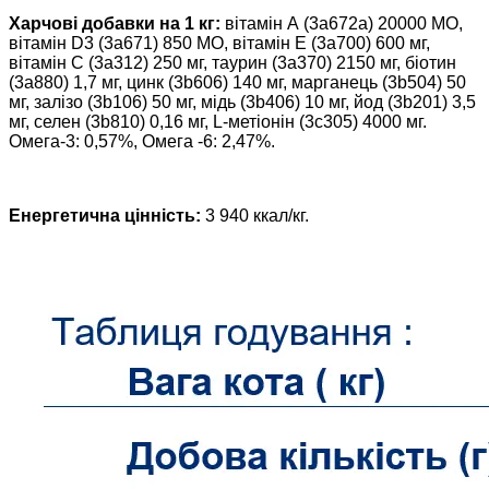
Харчові добавки на 1 кг:
вітамін А (3a672a) 20000 МО,
вітамін D3 (3a671) 850 МО, вітамін E (3a700) 600 мг,
вітамін C (3a312) 250 мг, таурин (3a370) 2150 мг, біотин
(3a880) 1,7 мг, цинк (3b606) 140 мг, марганець (3b504) 50
мг, залізо (3b106) 50 мг, мідь (3b406) 10 мг, йод (3b201) 3,5
мг, селен (3b810) 0,16 мг, L-метіонін (3c305) 4000 мг.
Омега-3: 0,57%, Омега -6: 2,47%.
Енергетична цінність:
3 940 ккал/кг.