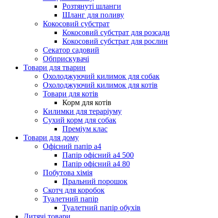
Розтянуті шланги
Шланг для поливу
Кокосовий субстрат
Кокосовий субстрат для розсади
Кокосовий субстрат для рослин
Секатор садовий
Обприскувачі
Товари для тварин
Охолоджуючий килимок для собак
Охолоджуючий килимок для котів
Товари для котів
Корм для котів
Килимки для тераріуму
Сухий корм для собак
Преміум клас
Товари для дому
Офісний папір а4
Папір офісний а4 500
Папір офісний а4 80
Побутова хімія
Пральний порошок
Скотч для коробок
Туалетний папір
Туалетний папір обухів
Дитячі товари