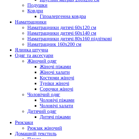
Подушки
Ковдри
Гіпоалергенна ковдра
Наматрацники
Наматрацники дитячі 60х120 см
Наматрацники дитячі 60х140 см
Наматрацники дитячі 80х160 підліткові
Наматрацник 160х200 см
Ялинка штучна
Одяг та аксесуари
Жіночий одяг
Жіночі піжами
Жіночі халати
Костюми жіночі
Туніки жіночі
Сорочки жіночі
Чоловічий одяг
Чоловічі піжами
Чоловічі халати
Дитячий одяг
Дитячі піжами
Рюкзаки
Рюкзак жіночий
Домашній текстиль