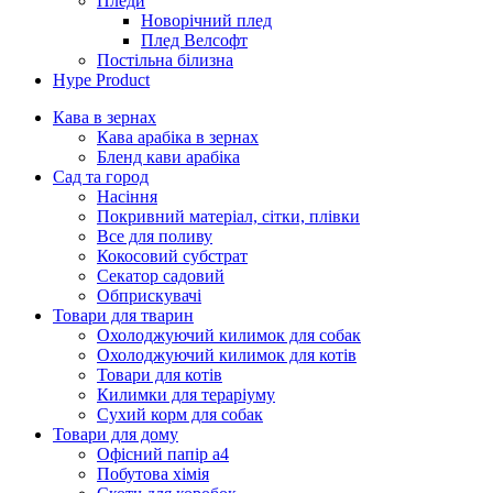
Пледи
Новорічний плед
Плед Велсофт
Постільна білизна
Hype Product
Кава в зернах
Кава арабіка в зернах
Бленд кави арабіка
Сад та город
Насіння
Покривний матеріал, сітки, плівки
Все для поливу
Кокосовий субстрат
Секатор садовий
Обприскувачі
Товари для тварин
Охолоджуючий килимок для собак
Охолоджуючий килимок для котів
Товари для котів
Килимки для тераріуму
Сухий корм для собак
Товари для дому
Офісний папір а4
Побутова хімія