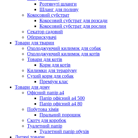
Розтянуті шланги
Шланг для поливу
Кокосовий субстрат
Кокосовий субстрат для розсади
Кокосовий субстрат для рослин
Секатор садовий
Обприскувачі
Товари для тварин
Охолоджуючий килимок для собак
Охолоджуючий килимок для котів
Товари для котів
Корм для котів
Килимки для тераріуму
Сухий корм для собак
Преміум клас
Товари для дому
Офісний папір а4
Папір офісний а4 500
Папір офісний а4 80
Побутова хімія
Пральний порошок
Скотч для коробок
Туалетний папір
Туалетний папір обухів
Дитячі товари