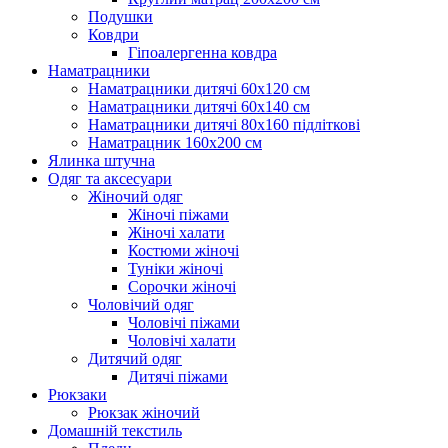
Подушки
Ковдри
Гіпоалергенна ковдра
Наматрацники
Наматрацники дитячі 60х120 см
Наматрацники дитячі 60х140 см
Наматрацники дитячі 80х160 підліткові
Наматрацник 160х200 см
Ялинка штучна
Одяг та аксесуари
Жіночий одяг
Жіночі піжами
Жіночі халати
Костюми жіночі
Туніки жіночі
Сорочки жіночі
Чоловічий одяг
Чоловічі піжами
Чоловічі халати
Дитячий одяг
Дитячі піжами
Рюкзаки
Рюкзак жіночий
Домашній текстиль