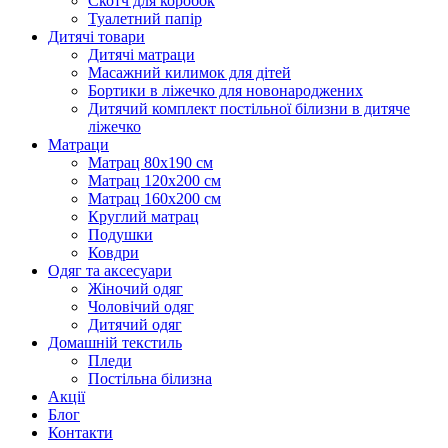
Скотч для коробок
Туалетний папір
Дитячі товари
Дитячі матраци
Масажний килимок для дітей
Бортики в ліжечко для новонароджених
Дитячий комплект постільної білизни в дитяче
ліжечко
Матраци
Матрац 80х190 см
Матрац 120х200 см
Матрац 160х200 см
Круглий матрац
Подушки
Ковдри
Одяг та аксесуари
Жіночий одяг
Чоловічий одяг
Дитячий одяг
Домашній текстиль
Пледи
Постільна білизна
Акції
Блог
Контакти