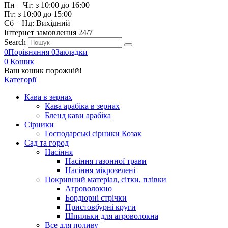
Пн – Чт: з 10:00 до 16:00
Пт: з 10:00 до 15:00
Сб – Нд: Вихідний
Інтернет замовлення 24/7
Search
0
Порівняння
0
Закладки
0
Кошик
Ваш кошик порожній!
Категорії
Кава в зернах
Кава арабіка в зернах
Бленд кави арабіка
Сірники
Господарські сірники Козак
Сад та город
Насіння
Насіння газонної трави
Насіння мікрозелені
Покривний матеріал, сітки, плівки
Агроволокно
Бордюрні стрічки
Пристовбурні круги
Шпильки для агроволокна
Все для поливу