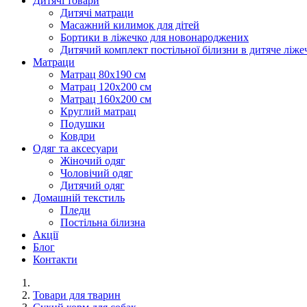
Дитячі товари
Дитячі матраци
Масажний килимок для дітей
Бортики в ліжечко для новонароджених
Дитячий комплект постільної білизни в дитяче ліже
Матраци
Матрац 80х190 см
Матрац 120х200 см
Матрац 160х200 см
Круглий матрац
Подушки
Ковдри
Одяг та аксесуари
Жіночий одяг
Чоловічий одяг
Дитячий одяг
Домашній текстиль
Пледи
Постільна білизна
Акції
Блог
Контакти
Товари для тварин