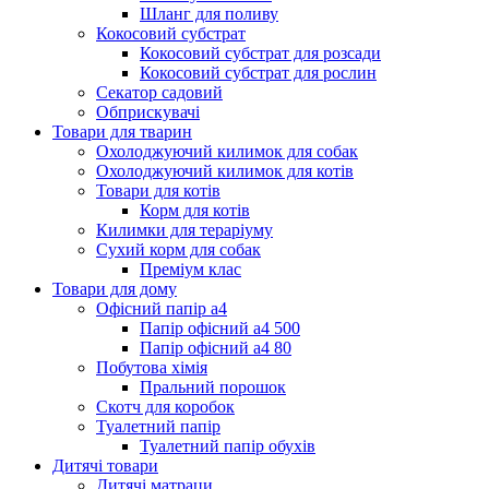
Шланг для поливу
Кокосовий субстрат
Кокосовий субстрат для розсади
Кокосовий субстрат для рослин
Секатор садовий
Обприскувачі
Товари для тварин
Охолоджуючий килимок для собак
Охолоджуючий килимок для котів
Товари для котів
Корм для котів
Килимки для тераріуму
Сухий корм для собак
Преміум клас
Товари для дому
Офісний папір а4
Папір офісний а4 500
Папір офісний а4 80
Побутова хімія
Пральний порошок
Скотч для коробок
Туалетний папір
Туалетний папір обухів
Дитячі товари
Дитячі матраци