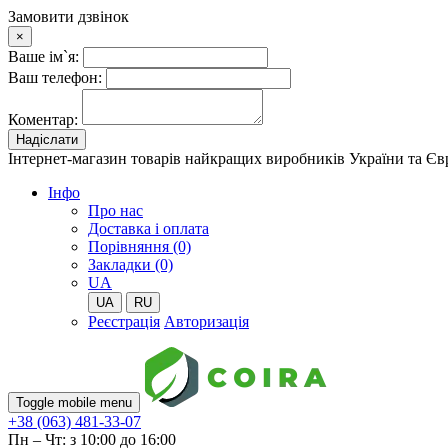
Замовити дзвінок
×
Ваше ім`я:
Ваш телефон:
Коментар:
Надіслати
Інтернет-магазин товарів найкращих виробників України та Є
Iнфо
Про нас
Доставка і оплата
Порівняння (0)
Закладки (0)
UA
UA
RU
Реєстрація
Авторизація
Toggle mobile menu
+38 (063) 481-33-07
Пн – Чт: з 10:00 до 16:00