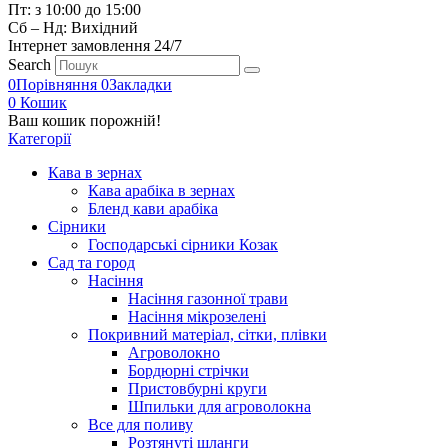
Пт: з 10:00 до 15:00
Сб – Нд: Вихідний
Інтернет замовлення 24/7
Search
0
Порівняння
0
Закладки
0
Кошик
Ваш кошик порожній!
Категорії
Кава в зернах
Кава арабіка в зернах
Бленд кави арабіка
Сірники
Господарські сірники Козак
Сад та город
Насіння
Насіння газонної трави
Насіння мікрозелені
Покривний матеріал, сітки, плівки
Агроволокно
Бордюрні стрічки
Пристовбурні круги
Шпильки для агроволокна
Все для поливу
Розтянуті шланги