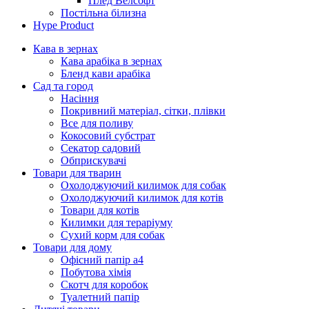
Плед Велсофт
Постільна білизна
Hype Product
Кава в зернах
Кава арабіка в зернах
Бленд кави арабіка
Сад та город
Насіння
Покривний матеріал, сітки, плівки
Все для поливу
Кокосовий субстрат
Секатор садовий
Обприскувачі
Товари для тварин
Охолоджуючий килимок для собак
Охолоджуючий килимок для котів
Товари для котів
Килимки для тераріуму
Сухий корм для собак
Товари для дому
Офісний папір а4
Побутова хімія
Скотч для коробок
Туалетний папір