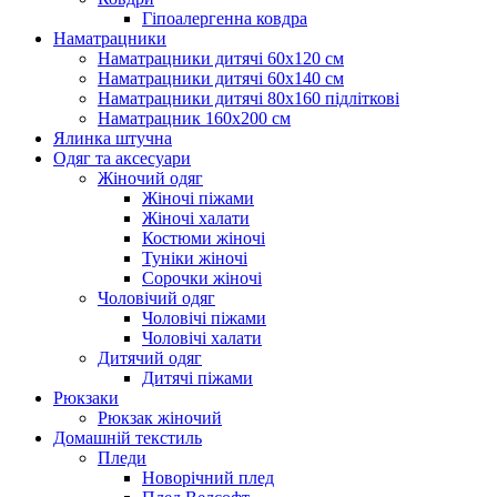
Гіпоалергенна ковдра
Наматрацники
Наматрацники дитячі 60х120 см
Наматрацники дитячі 60х140 см
Наматрацники дитячі 80х160 підліткові
Наматрацник 160х200 см
Ялинка штучна
Одяг та аксесуари
Жіночий одяг
Жіночі піжами
Жіночі халати
Костюми жіночі
Туніки жіночі
Сорочки жіночі
Чоловічий одяг
Чоловічі піжами
Чоловічі халати
Дитячий одяг
Дитячі піжами
Рюкзаки
Рюкзак жіночий
Домашній текстиль
Пледи
Новорічний плед