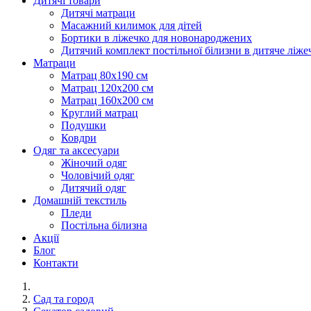
Дитячі товари
Дитячі матраци
Масажний килимок для дітей
Бортики в ліжечко для новонароджених
Дитячий комплект постільної білизни в дитяче ліже
Матраци
Матрац 80х190 см
Матрац 120х200 см
Матрац 160х200 см
Круглий матрац
Подушки
Ковдри
Одяг та аксесуари
Жіночий одяг
Чоловічий одяг
Дитячий одяг
Домашній текстиль
Пледи
Постільна білизна
Акції
Блог
Контакти
Сад та город