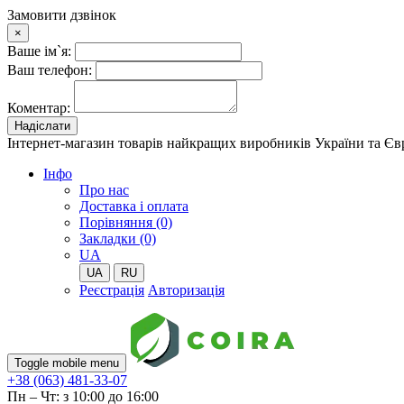
Замовити дзвінок
×
Ваше ім`я:
Ваш телефон:
Коментар:
Надіслати
Інтернет-магазин товарів найкращих виробників України та Є
Iнфо
Про нас
Доставка і оплата
Порівняння (0)
Закладки (0)
UA
UA
RU
Реєстрація
Авторизація
Toggle mobile menu
+38 (063) 481-33-07
Пн – Чт: з 10:00 до 16:00