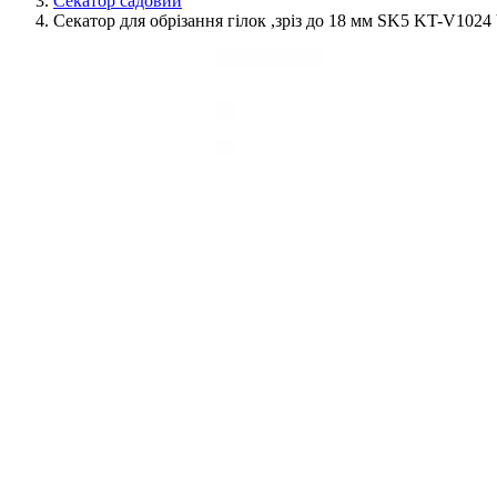
Секатор садовий
Секатор для обрізання гілок ,зріз до 18 мм SK5 KT-V1024 