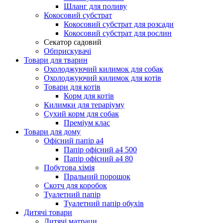
Шланг для поливу
Кокосовий субстрат
Кокосовий субстрат для розсади
Кокосовий субстрат для рослин
Секатор садовий
Обприскувачі
Товари для тварин
Охолоджуючий килимок для собак
Охолоджуючий килимок для котів
Товари для котів
Корм для котів
Килимки для тераріуму
Сухий корм для собак
Преміум клас
Товари для дому
Офісний папір а4
Папір офісний а4 500
Папір офісний а4 80
Побутова хімія
Пральний порошок
Скотч для коробок
Туалетний папір
Туалетний папір обухів
Дитячі товари
Дитячі матраци