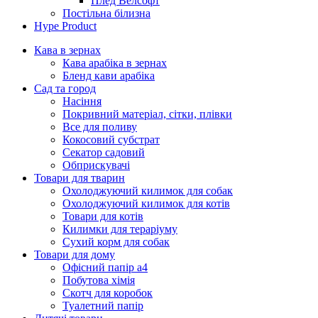
Плед Велсофт
Постільна білизна
Hype Product
Кава в зернах
Кава арабіка в зернах
Бленд кави арабіка
Сад та город
Насіння
Покривний матеріал, сітки, плівки
Все для поливу
Кокосовий субстрат
Секатор садовий
Обприскувачі
Товари для тварин
Охолоджуючий килимок для собак
Охолоджуючий килимок для котів
Товари для котів
Килимки для тераріуму
Сухий корм для собак
Товари для дому
Офісний папір а4
Побутова хімія
Скотч для коробок
Туалетний папір