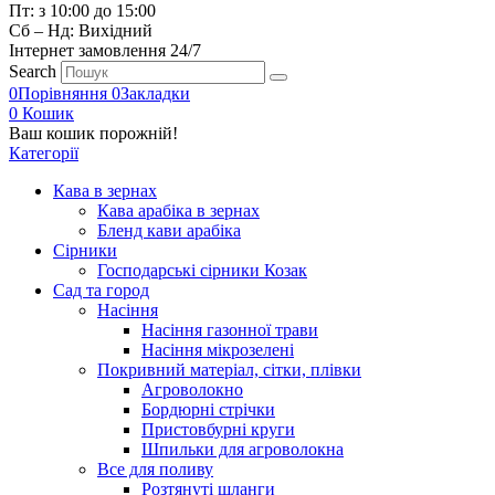
Пт: з 10:00 до 15:00
Сб – Нд: Вихідний
Інтернет замовлення 24/7
Search
0
Порівняння
0
Закладки
0
Кошик
Ваш кошик порожній!
Категорії
Кава в зернах
Кава арабіка в зернах
Бленд кави арабіка
Сірники
Господарські сірники Козак
Сад та город
Насіння
Насіння газонної трави
Насіння мікрозелені
Покривний матеріал, сітки, плівки
Агроволокно
Бордюрні стрічки
Пристовбурні круги
Шпильки для агроволокна
Все для поливу
Розтянуті шланги