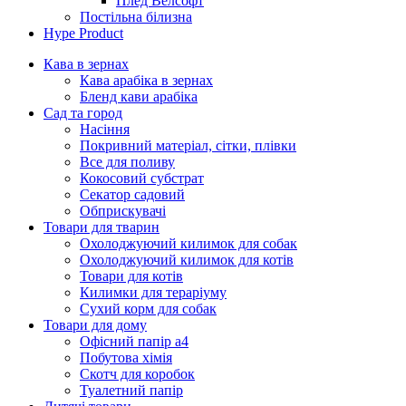
Плед Велсофт
Постільна білизна
Hype Product
Кава в зернах
Кава арабіка в зернах
Бленд кави арабіка
Сад та город
Насіння
Покривний матеріал, сітки, плівки
Все для поливу
Кокосовий субстрат
Секатор садовий
Обприскувачі
Товари для тварин
Охолоджуючий килимок для собак
Охолоджуючий килимок для котів
Товари для котів
Килимки для тераріуму
Сухий корм для собак
Товари для дому
Офісний папір а4
Побутова хімія
Скотч для коробок
Туалетний папір