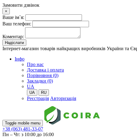
Замовити дзвінок
×
Ваше ім`я:
Ваш телефон:
Коментар:
Надіслати
Інтернет-магазин товарів найкращих виробників України та Є
Iнфо
Про нас
Доставка і оплата
Порівняння (0)
Закладки (0)
UA
UA
RU
Реєстрація
Авторизація
Toggle mobile menu
+38 (063) 481-33-07
Пн – Чт: з 10:00 до 16:00