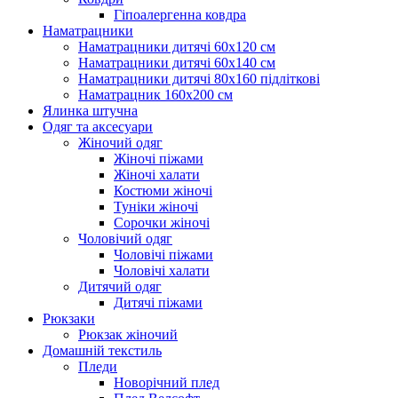
Гіпоалергенна ковдра
Наматрацники
Наматрацники дитячі 60х120 см
Наматрацники дитячі 60х140 см
Наматрацники дитячі 80х160 підліткові
Наматрацник 160х200 см
Ялинка штучна
Одяг та аксесуари
Жіночий одяг
Жіночі піжами
Жіночі халати
Костюми жіночі
Туніки жіночі
Сорочки жіночі
Чоловічий одяг
Чоловічі піжами
Чоловічі халати
Дитячий одяг
Дитячі піжами
Рюкзаки
Рюкзак жіночий
Домашній текстиль
Пледи
Новорічний плед