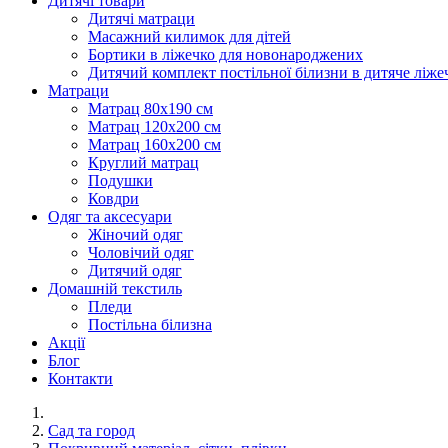
Дитячі товари
Дитячі матраци
Масажний килимок для дітей
Бортики в ліжечко для новонароджених
Дитячий комплект постільної білизни в дитяче ліже
Матраци
Матрац 80х190 см
Матрац 120х200 см
Матрац 160х200 см
Круглий матрац
Подушки
Ковдри
Одяг та аксесуари
Жіночий одяг
Чоловічий одяг
Дитячий одяг
Домашній текстиль
Пледи
Постільна білизна
Акції
Блог
Контакти
Сад та город