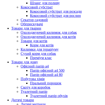
Шланг для поливу
Кокосовий субстрат
Кокосовий субстрат для розсади
Кокосовий субстрат для рослин
Секатор садовий
Обприскувачі
Товари для тварин
Охолоджуючий килимок для собак
Охолоджуючий килимок для котів
Товари для котів
Корм для котів
Килимки для тераріуму
Сухий корм для собак
Преміум клас
Товари для дому
Офісний папір а4
Папір офісний а4 500
Папір офісний а4 80
Побутова хімія
Пральний порошок
Скотч для коробок
Туалетний папір
Туалетний папір обухів
Дитячі товари
Дитячі матраци