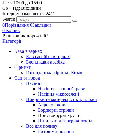
Пт: з 10:00 до 15:00
Сб – Нд: Вихідний
Інтернет замовлення 24/7
Search
0
Порівняння
0
Закладки
0
Кошик
Ваш кошик порожній!
Категорії
Кава в зернах
Кава арабіка в зернах
Бленд кави арабіка
Сірники
Господарські сірники Козак
Сад та город
Насіння
Насіння газонної трави
Насіння мікрозелені
Покривний матеріал, сітки, плівки
Агроволокно
Бордюрні стрічки
Пристовбурні круги
Шпильки для агроволокна
Все для поливу
Розтянуті шланги