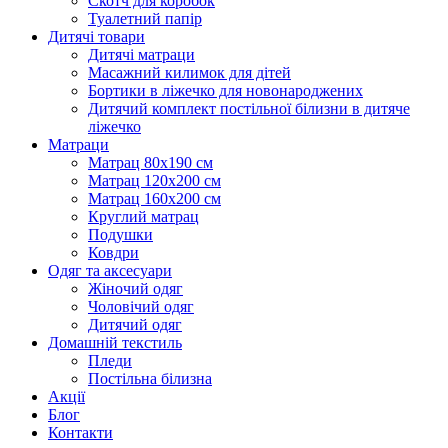
Скотч для коробок
Туалетний папір
Дитячі товари
Дитячі матраци
Масажний килимок для дітей
Бортики в ліжечко для новонароджених
Дитячий комплект постільної білизни в дитяче
ліжечко
Матраци
Матрац 80х190 см
Матрац 120х200 см
Матрац 160х200 см
Круглий матрац
Подушки
Ковдри
Одяг та аксесуари
Жіночий одяг
Чоловічий одяг
Дитячий одяг
Домашній текстиль
Пледи
Постільна білизна
Акції
Блог
Контакти