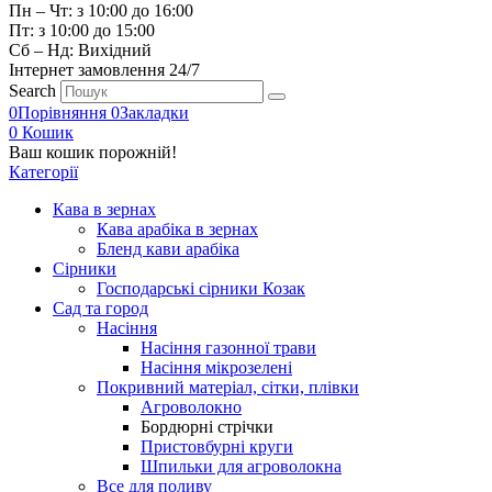
Пн – Чт: з 10:00 до 16:00
Пт: з 10:00 до 15:00
Сб – Нд: Вихідний
Інтернет замовлення 24/7
Search
0
Порівняння
0
Закладки
0
Кошик
Ваш кошик порожній!
Категорії
Кава в зернах
Кава арабіка в зернах
Бленд кави арабіка
Сірники
Господарські сірники Козак
Сад та город
Насіння
Насіння газонної трави
Насіння мікрозелені
Покривний матеріал, сітки, плівки
Агроволокно
Бордюрні стрічки
Пристовбурні круги
Шпильки для агроволокна
Все для поливу