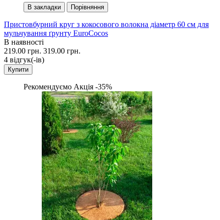
В закладки
Порівняння
Пристовбурний круг з кокосового волокна діаметр 60 см для
мульчування ґрунту EuroCocos
В наявності
219.00 грн.
319.00 грн.
4 вiдгук(-iв)
Купити
Рекомендуємо
Акція -35%