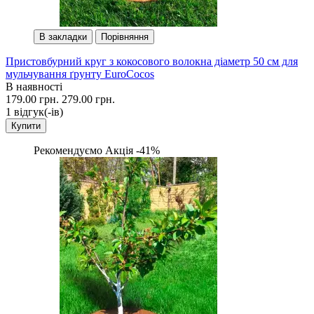
В закладки
Порівняння
Пристовбурний круг з кокосового волокна діаметр 50 см для
мульчування ґрунту EuroCocos
В наявності
179.00 грн.
279.00 грн.
1 вiдгук(-iв)
Купити
Рекомендуємо
Акція -41%