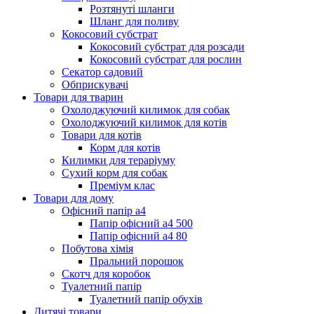
Розтянуті шланги
Шланг для поливу
Кокосовий субстрат
Кокосовий субстрат для розсади
Кокосовий субстрат для рослин
Секатор садовий
Обприскувачі
Товари для тварин
Охолоджуючий килимок для собак
Охолоджуючий килимок для котів
Товари для котів
Корм для котів
Килимки для тераріуму
Сухий корм для собак
Преміум клас
Товари для дому
Офісний папір а4
Папір офісний а4 500
Папір офісний а4 80
Побутова хімія
Пральний порошок
Скотч для коробок
Туалетний папір
Туалетний папір обухів
Дитячі товари