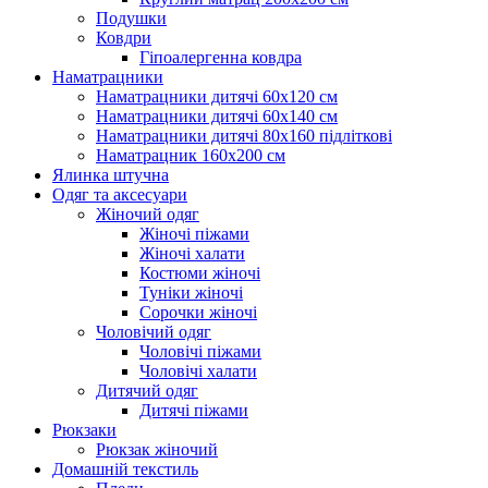
Подушки
Ковдри
Гіпоалергенна ковдра
Наматрацники
Наматрацники дитячі 60х120 см
Наматрацники дитячі 60х140 см
Наматрацники дитячі 80х160 підліткові
Наматрацник 160х200 см
Ялинка штучна
Одяг та аксесуари
Жіночий одяг
Жіночі піжами
Жіночі халати
Костюми жіночі
Туніки жіночі
Сорочки жіночі
Чоловічий одяг
Чоловічі піжами
Чоловічі халати
Дитячий одяг
Дитячі піжами
Рюкзаки
Рюкзак жіночий
Домашній текстиль