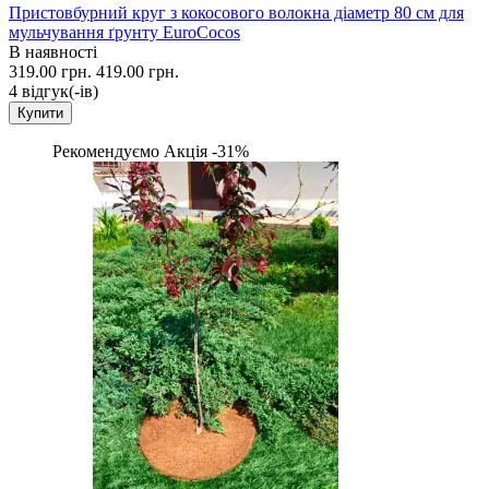
Пристовбурний круг з кокосового волокна діаметр 80 см для
мульчування ґрунту EuroCocos
В наявності
319.00 грн.
419.00 грн.
4 вiдгук(-iв)
Купити
Рекомендуємо
Акція -31%