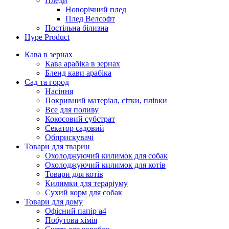
Пледи
Новорічний плед
Плед Велсофт
Постільна білизна
Hype Product
Кава в зернах
Кава арабіка в зернах
Бленд кави арабіка
Сад та город
Насіння
Покривний матеріал, сітки, плівки
Все для поливу
Кокосовий субстрат
Секатор садовий
Обприскувачі
Товари для тварин
Охолоджуючий килимок для собак
Охолоджуючий килимок для котів
Товари для котів
Килимки для тераріуму
Сухий корм для собак
Товари для дому
Офісний папір а4
Побутова хімія