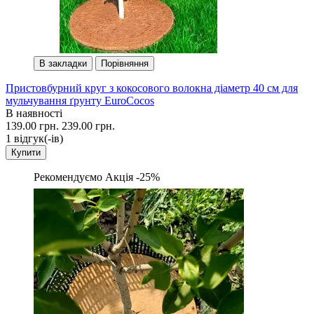
В закладки
Порівняння
Пристовбурний круг з кокосового волокна діаметр 40 см для
мульчування ґрунту EuroCocos
В наявності
139.00 грн.
239.00 грн.
1 вiдгук(-iв)
Купити
Рекомендуємо
Акція -25%