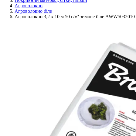
Покривний матеріал, сітки, плівки
Агроволокно
Агроволокно біле
Агроволокно 3,2 х 10 м 50 г/м² зимове біле AWW5032010 