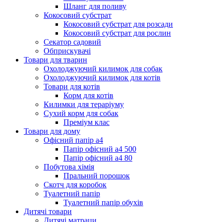
Шланг для поливу
Кокосовий субстрат
Кокосовий субстрат для розсади
Кокосовий субстрат для рослин
Секатор садовий
Обприскувачі
Товари для тварин
Охолоджуючий килимок для собак
Охолоджуючий килимок для котів
Товари для котів
Корм для котів
Килимки для тераріуму
Сухий корм для собак
Преміум клас
Товари для дому
Офісний папір а4
Папір офісний а4 500
Папір офісний а4 80
Побутова хімія
Пральний порошок
Скотч для коробок
Туалетний папір
Туалетний папір обухів
Дитячі товари
Дитячі матраци