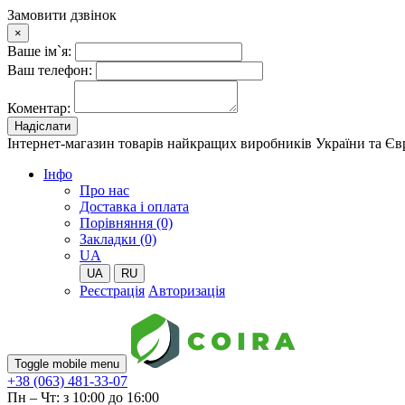
Замовити дзвінок
×
Ваше ім`я:
Ваш телефон:
Коментар:
Надіслати
Інтернет-магазин товарів найкращих виробників України та Є
Iнфо
Про нас
Доставка і оплата
Порівняння (0)
Закладки (0)
UA
UA
RU
Реєстрація
Авторизація
Toggle mobile menu
+38 (063) 481-33-07
Пн – Чт: з 10:00 до 16:00