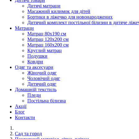
Дитячі товари
Дитячі матраци
Масажний килимок для дітей
Бортики в ліжечко для новонароджених
Дитячий комплект постільної білизни в дитяче ліже
Матраци
Матрац 80х190 см
Матрац 120х200 см
Матрац 160х200 см
Круглий матрац
Подушки
Ковдри
Одяг та аксесуари
Жіночий одяг
Чоловічий одяг
Дитячий одяг
Домашній текстиль
Пледи
Постільна білизна
Акції
Блог
Контакти
Сад та город