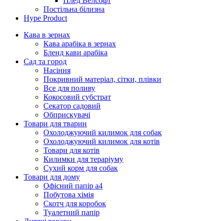
Плед Велсофт
Постільна білизна
Hype Product
Кава в зернах
Кава арабіка в зернах
Бленд кави арабіка
Сад та город
Насіння
Покривний матеріал, сітки, плівки
Все для поливу
Кокосовий субстрат
Секатор садовий
Обприскувачі
Товари для тварин
Охолоджуючий килимок для собак
Охолоджуючий килимок для котів
Товари для котів
Килимки для тераріуму
Сухий корм для собак
Товари для дому
Офісний папір а4
Побутова хімія
Скотч для коробок
Туалетний папір