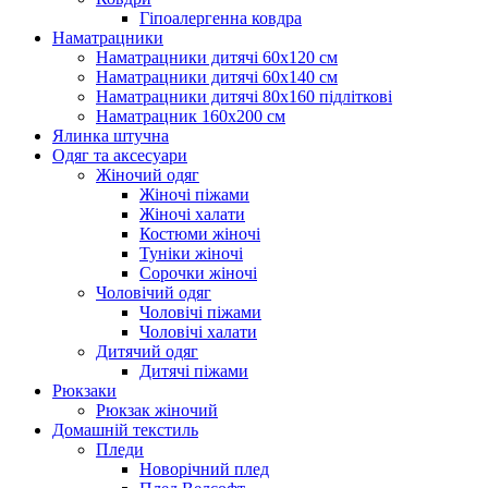
Гіпоалергенна ковдра
Наматрацники
Наматрацники дитячі 60х120 см
Наматрацники дитячі 60х140 см
Наматрацники дитячі 80х160 підліткові
Наматрацник 160х200 см
Ялинка штучна
Одяг та аксесуари
Жіночий одяг
Жіночі піжами
Жіночі халати
Костюми жіночі
Туніки жіночі
Сорочки жіночі
Чоловічий одяг
Чоловічі піжами
Чоловічі халати
Дитячий одяг
Дитячі піжами
Рюкзаки
Рюкзак жіночий
Домашній текстиль
Пледи
Новорічний плед