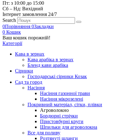
Пт: з 10:00 до 15:00
Сб – Нд: Вихідний
Інтернет замовлення 24/7
Search
0
Порівняння
0
Закладки
0
Кошик
Ваш кошик порожній!
Категорії
Кава в зернах
Кава арабіка в зернах
Бленд кави арабіка
Сірники
Господарські сірники Козак
Сад та город
Насіння
Насіння газонної трави
Насіння мікрозелені
Покривний матеріал, сітки, плівки
Агроволокно
Бордюрні стрічки
Пристовбурні круги
Шпильки для агроволокна
Все для поливу
Розтянуті шланги