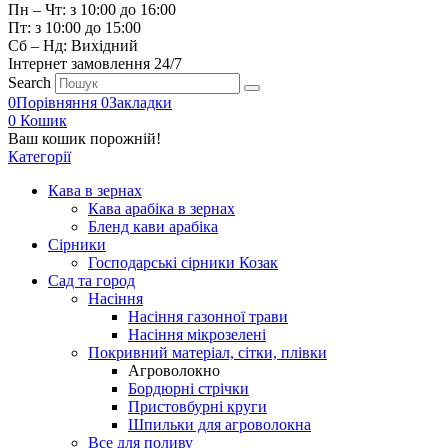
Пн – Чт: з 10:00 до 16:00
Пт: з 10:00 до 15:00
Сб – Нд: Вихідний
Інтернет замовлення 24/7
Search
0
Порівняння
0
Закладки
0
Кошик
Ваш кошик порожній!
Категорії
Кава в зернах
Кава арабіка в зернах
Бленд кави арабіка
Сірники
Господарські сірники Козак
Сад та город
Насіння
Насіння газонної трави
Насіння мікрозелені
Покривний матеріал, сітки, плівки
Агроволокно
Бордюрні стрічки
Пристовбурні круги
Шпильки для агроволокна
Все для поливу