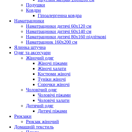
Подушки
Ковдри
Гіпоалергенна ковдра
Наматрацники
Наматрацники дитячі 60х120 см
Наматрацники дитячі 60х140 см
Наматрацники дитячі 80х160 підліткові
Наматрацник 160х200 см
Ялинка штучна
Одяг та аксесуари
Жіночий одяг
Жіночі піжами
Жіночі халати
Костюми жіночі
Туніки жіночі
Сорочки жіночі
Чоловічий одяг
Чоловічі піжами
Чоловічі халати
Дитячий одяг
Дитячі піжами
Рюкзаки
Рюкзак жіночий
Домашній текстиль