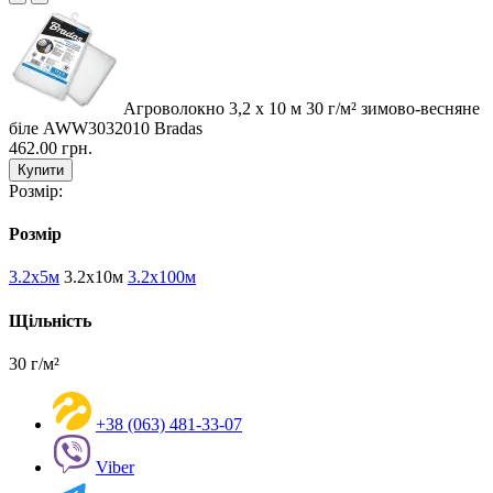
Агроволокно 3,2 х 10 м 30 г/м² зимово-весняне
біле AWW3032010 Bradas
462.00 грн.
Купити
Розмір:
Розмір
3.2х5м
3.2х10м
3.2х100м
Щільність
30 г/м²
+38 (063) 481-33-07
Viber