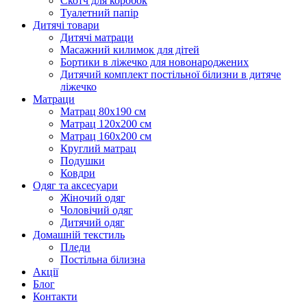
Скотч для коробок
Туалетний папір
Дитячі товари
Дитячі матраци
Масажний килимок для дітей
Бортики в ліжечко для новонароджених
Дитячий комплект постільної білизни в дитяче
ліжечко
Матраци
Матрац 80х190 см
Матрац 120х200 см
Матрац 160х200 см
Круглий матрац
Подушки
Ковдри
Одяг та аксесуари
Жіночий одяг
Чоловічий одяг
Дитячий одяг
Домашній текстиль
Пледи
Постільна білизна
Акції
Блог
Контакти