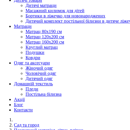
Дитячі товари
Дитячі матраци
Масажний килимок для дітей
Бортики в ліжечко для новонароджених
Дитячий комплект постільної білизни в дитяче ліже
Матраци
Матрац 80х190 см
Матрац 120х200 см
Матрац 160х200 см
Круглий матрац
Подушки
Ковдри
Одяг та аксесуари
Жіночий одяг
Чоловічий одяг
Дитячий одяг
Домашній текстиль
Пледи
Постільна білизна
Акції
Блог
Контакти
Сад та город