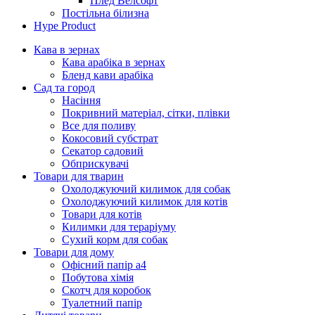
Плед Велсофт
Постільна білизна
Hype Product
Кава в зернах
Кава арабіка в зернах
Бленд кави арабіка
Сад та город
Насіння
Покривний матеріал, сітки, плівки
Все для поливу
Кокосовий субстрат
Секатор садовий
Обприскувачі
Товари для тварин
Охолоджуючий килимок для собак
Охолоджуючий килимок для котів
Товари для котів
Килимки для тераріуму
Сухий корм для собак
Товари для дому
Офісний папір а4
Побутова хімія
Скотч для коробок
Туалетний папір