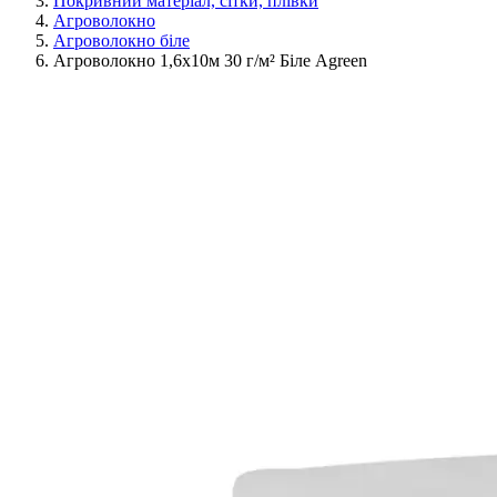
Покривний матеріал, сітки, плівки
Агроволокно
Агроволокно біле
Агроволокно 1,6х10м 30 г/м² Біле Agreen