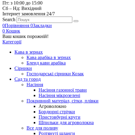
Пт: з 10:00 до 15:00
Сб – Нд: Вихідний
Інтернет замовлення 24/7
Search
0
Порівняння
0
Закладки
0
Кошик
Ваш кошик порожній!
Категорії
Кава в зернах
Кава арабіка в зернах
Бленд кави арабіка
Сірники
Господарські сірники Козак
Сад та город
Насіння
Насіння газонної трави
Насіння мікрозелені
Покривний матеріал, сітки, плівки
Агроволокно
Бордюрні стрічки
Пристовбурні круги
Шпильки для агроволокна
Все для поливу
Розтянуті шланги