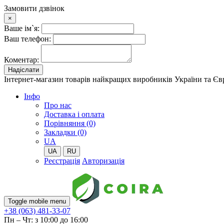
Замовити дзвінок
×
Ваше ім`я:
Ваш телефон:
Коментар:
Надіслати
Інтернет-магазин товарів найкращих виробників України та Є
Iнфо
Про нас
Доставка і оплата
Порівняння (0)
Закладки (0)
UA
UA
RU
Реєстрація
Авторизація
Toggle mobile menu
+38 (063) 481-33-07
Пн – Чт: з 10:00 до 16:00