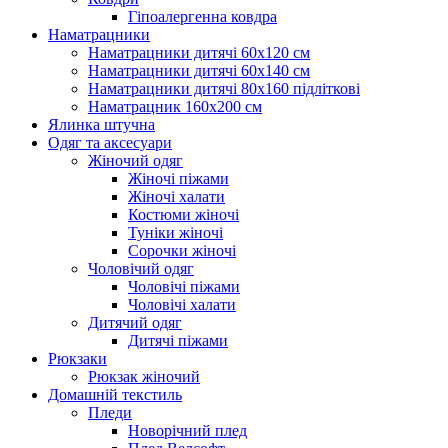
Гіпоалергенна ковдра
Наматрацники
Наматрацники дитячі 60х120 см
Наматрацники дитячі 60х140 см
Наматрацники дитячі 80х160 підліткові
Наматрацник 160х200 см
Ялинка штучна
Одяг та аксесуари
Жіночий одяг
Жіночі піжами
Жіночі халати
Костюми жіночі
Туніки жіночі
Сорочки жіночі
Чоловічий одяг
Чоловічі піжами
Чоловічі халати
Дитячий одяг
Дитячі піжами
Рюкзаки
Рюкзак жіночий
Домашній текстиль
Пледи
Новорічний плед