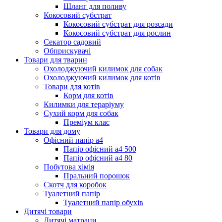
Шланг для поливу
Кокосовий субстрат
Кокосовий субстрат для розсади
Кокосовий субстрат для рослин
Секатор садовий
Обприскувачі
Товари для тварин
Охолоджуючий килимок для собак
Охолоджуючий килимок для котів
Товари для котів
Корм для котів
Килимки для тераріуму
Сухий корм для собак
Преміум клас
Товари для дому
Офісний папір а4
Папір офісний а4 500
Папір офісний а4 80
Побутова хімія
Пральний порошок
Скотч для коробок
Туалетний папір
Туалетний папір обухів
Дитячі товари
Дитячі матраци