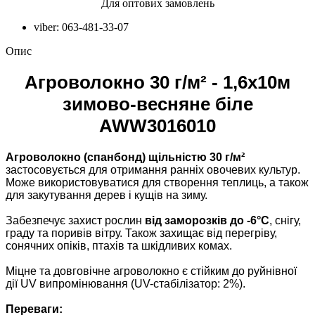
Для оптових замовлень
viber: 063-481-33-07
Опис
Агроволокно 30 г/м² - 1,6х10м
зимово-весняне біле
AWW3016010
Агроволокно (спанбонд) щільністю 30 г/м²
застосовується для отримання ранніх овочевих культур.
Може використовуватися для створення теплиць, а також
для закутування дерев і кущів на зиму.
Забезпечує захист рослин
від заморозків до -6°C
, снігу,
граду та поривів вітру. Також захищає від перегріву,
сонячних опіків, птахів та шкідливих комах.
Міцне та довговічне агроволокно є стійким до руйнівної
дії UV випромінювання (UV-стабілізатор: 2%).
Переваги: