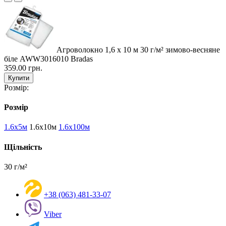
Агроволокно 1,6 х 10 м 30 г/м² зимово-весняне
біле AWW3016010 Bradas
359.00 грн.
Купити
Розмір:
Розмір
1.6х5м
1.6х10м
1.6х100м
Щільність
30 г/м²
+38 (063) 481-33-07
Viber