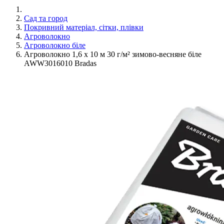
Сад та город
Покривний матеріал, сітки, плівки
Агроволокно
Агроволокно біле
Агроволокно 1,6 х 10 м 30 г/м² зимово-весняне біле
AWW3016010 Bradas