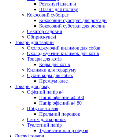
Розтянуті шланги
Шланг для поливу
Кокосовий субстрат
Кокосовий субстрат для розсади
Кокосовий субстрат для рослин
Секатор садовий
Обприскувачі
Товари для тварин
Охолоджуючий килимок для собак
Охолоджуючий килимок для котів
Товари для котів
Корм для котів
Килимки для тераріуму
Сухий корм для собак
Преміум клас
Товари для дому
Офісний папір а4
Папір офісний а4 500
Папір офісний а4 80
Побутова хімія
Пральний порошок
Скотч для коробок
Туалетний папір
Туалетний папір обухів
Дитячі товари