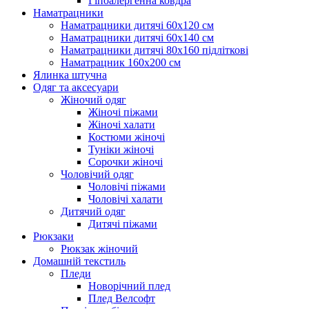
Гіпоалергенна ковдра
Наматрацники
Наматрацники дитячі 60х120 см
Наматрацники дитячі 60х140 см
Наматрацники дитячі 80х160 підліткові
Наматрацник 160х200 см
Ялинка штучна
Одяг та аксесуари
Жіночий одяг
Жіночі піжами
Жіночі халати
Костюми жіночі
Туніки жіночі
Сорочки жіночі
Чоловічий одяг
Чоловічі піжами
Чоловічі халати
Дитячий одяг
Дитячі піжами
Рюкзаки
Рюкзак жіночий
Домашній текстиль
Пледи
Новорічний плед
Плед Велсофт