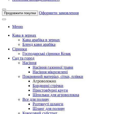
Оформити замовлення
Продовжити покупки
Меню
Кава в зернах
Кава арабіка в зернах
Бленд кави арабіка
Сірники
Господарські сірники Козак
Сад та город
Насіння
Насіння газонної трави
Насіння мікрозелені
Покривний матеріал, сітки, плівки
Агроволокно
Бордюрні стрічки
Пристовбурні круги
Шпильки для агроволокна
Все для поливу
Розтянуті шланги
Шланг для поливу
Кокосовий субстрат