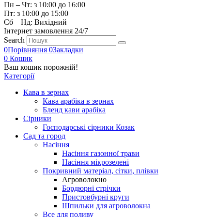
Пн – Чт: з 10:00 до 16:00
Пт: з 10:00 до 15:00
Сб – Нд: Вихідний
Інтернет замовлення 24/7
Search
0
Порівняння
0
Закладки
0
Кошик
Ваш кошик порожній!
Категорії
Кава в зернах
Кава арабіка в зернах
Бленд кави арабіка
Сірники
Господарські сірники Козак
Сад та город
Насіння
Насіння газонної трави
Насіння мікрозелені
Покривний матеріал, сітки, плівки
Агроволокно
Бордюрні стрічки
Пристовбурні круги
Шпильки для агроволокна
Все для поливу