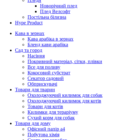
Пледи
Новорічний плед
Плед Велсофт
Постільна білизна
Hype Product
Кава в зернах
Кава арабіка в зернах
Бленд кави арабіка
Сад та город
Насіння
Покривний матеріал, сітки, плівки
Все для поливу
Кокосовий субстрат
Секатор садовий
Обприскувачі
Товари для тварин
Охолоджуючий килимок для собак
Охолоджуючий килимок для котів
Товари для котів
Килимки для тераріуму
Сухий корм для собак
Товари для дому
Офісний папір а4
Побутова хімія