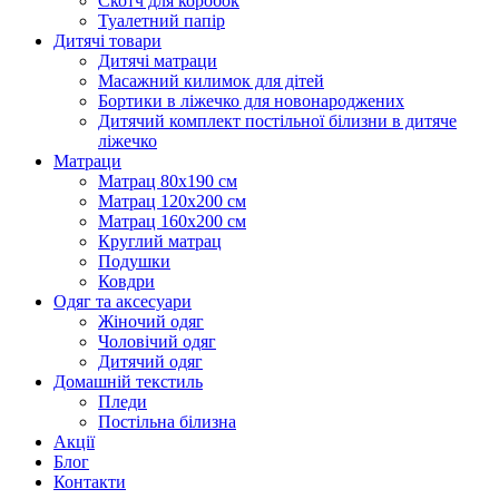
Скотч для коробок
Туалетний папір
Дитячі товари
Дитячі матраци
Масажний килимок для дітей
Бортики в ліжечко для новонароджених
Дитячий комплект постільної білизни в дитяче
ліжечко
Матраци
Матрац 80х190 см
Матрац 120х200 см
Матрац 160х200 см
Круглий матрац
Подушки
Ковдри
Одяг та аксесуари
Жіночий одяг
Чоловічий одяг
Дитячий одяг
Домашній текстиль
Пледи
Постільна білизна
Акції
Блог
Контакти