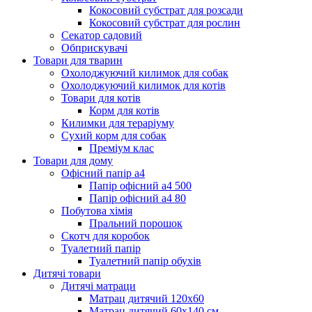
Кокосовий субстрат для розсади
Кокосовий субстрат для рослин
Секатор садовий
Обприскувачі
Товари для тварин
Охолоджуючий килимок для собак
Охолоджуючий килимок для котів
Товари для котів
Корм для котів
Килимки для тераріуму
Сухий корм для собак
Преміум клас
Товари для дому
Офісний папір а4
Папір офісний а4 500
Папір офісний а4 80
Побутова хімія
Пральний порошок
Скотч для коробок
Туалетний папір
Туалетний папір обухів
Дитячі товари
Дитячі матраци
Матрац дитячий 120х60
Матрац дитячий 60х140 см