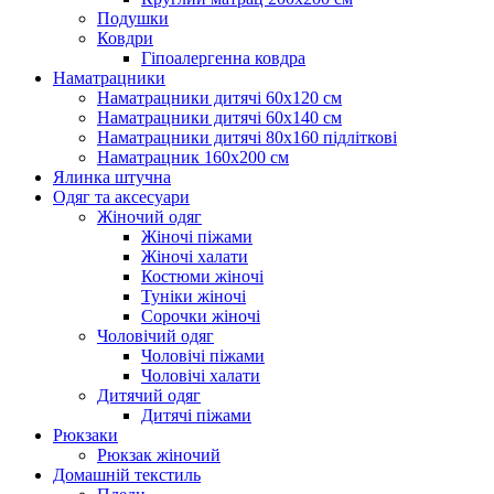
Подушки
Ковдри
Гіпоалергенна ковдра
Наматрацники
Наматрацники дитячі 60х120 см
Наматрацники дитячі 60х140 см
Наматрацники дитячі 80х160 підліткові
Наматрацник 160х200 см
Ялинка штучна
Одяг та аксесуари
Жіночий одяг
Жіночі піжами
Жіночі халати
Костюми жіночі
Туніки жіночі
Сорочки жіночі
Чоловічий одяг
Чоловічі піжами
Чоловічі халати
Дитячий одяг
Дитячі піжами
Рюкзаки
Рюкзак жіночий
Домашній текстиль