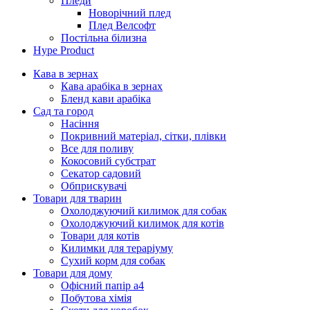
Пледи
Новорічний плед
Плед Велсофт
Постільна білизна
Hype Product
Кава в зернах
Кава арабіка в зернах
Бленд кави арабіка
Сад та город
Насіння
Покривний матеріал, сітки, плівки
Все для поливу
Кокосовий субстрат
Секатор садовий
Обприскувачі
Товари для тварин
Охолоджуючий килимок для собак
Охолоджуючий килимок для котів
Товари для котів
Килимки для тераріуму
Сухий корм для собак
Товари для дому
Офісний папір а4
Побутова хімія