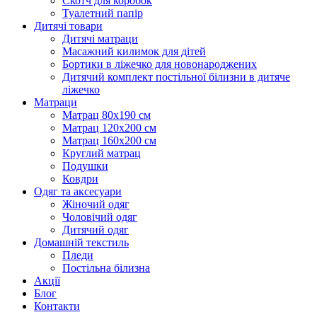
Скотч для коробок
Туалетний папір
Дитячі товари
Дитячі матраци
Масажний килимок для дітей
Бортики в ліжечко для новонароджених
Дитячий комплект постільної білизни в дитяче
ліжечко
Матраци
Матрац 80х190 см
Матрац 120х200 см
Матрац 160х200 см
Круглий матрац
Подушки
Ковдри
Одяг та аксесуари
Жіночий одяг
Чоловічий одяг
Дитячий одяг
Домашній текстиль
Пледи
Постільна білизна
Акції
Блог
Контакти