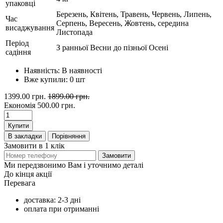
упаковці
Березень, Квітень, Травень, Червень, Липень,
Час
Серпень, Вересень, Жовтень, середина
висаджування
Листопада
Період
З ранньої Весни до пізньої Осені
садіння
Наявність:
В наявності
Вже купили:
0
шт
1399.00 грн.
1899.00 грн.
Економія
500.00 грн.
Купити
В закладки
Порівняння
Замовити в 1 клік
Замовити
Ми передзвонимо Вам і уточнимо деталі
До кінця акції
Перевага
доставка: 2-3 дні
оплата при отриманні