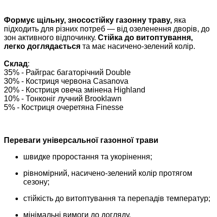
Формує щільну, зносостійку газонну траву,
яка
підходить для різних потреб — від озеленення дворів, до
зон активного відпочинку.
Стійка до витоптування,
легко доглядається
та має насичено-зелений колір.
Склад
:
35% - Райграс багаторічний Double
30% - Костриця червона Casanova
20% - Костриця овеча змінена Highland
10% - Тонконіг лучний Brooklawn
5% - Костриця очеретяна Finesse
Переваги універсальної газонної трави
швидке проростання та укорінення;
рівномірний, насичено-зелений колір протягом
сезону;
стійкість до витоптування та перепадів температур;
мінімальні вимоги до догляду.