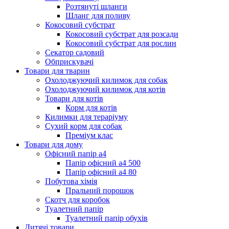
Розтянуті шланги
Шланг для поливу
Кокосовий субстрат
Кокосовий субстрат для розсади
Кокосовий субстрат для рослин
Секатор садовий
Обприскувачі
Товари для тварин
Охолоджуючий килимок для собак
Охолоджуючий килимок для котів
Товари для котів
Корм для котів
Килимки для тераріуму
Сухий корм для собак
Преміум клас
Товари для дому
Офісний папір а4
Папір офісний а4 500
Папір офісний а4 80
Побутова хімія
Пральний порошок
Скотч для коробок
Туалетний папір
Туалетний папір обухів
Дитячі товари