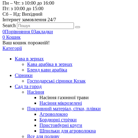
Пн – Чт: з 10:00 до 16:00
Пт: з 10:00 до 15:00
Сб – Нд: Вихідний
Інтернет замовлення 24/7
Search
0
Порівняння
0
Закладки
0
Кошик
Ваш кошик порожній!
Категорії
Кава в зернах
Кава арабіка в зернах
Бленд кави арабіка
Сірники
Господарські сірники Козак
Сад та город
Насіння
Насіння газонної трави
Насіння мікрозелені
Покривний матеріал, сітки, плівки
Агроволокно
Бордюрні стрічки
Пристовбурні круги
Шпильки для агроволокна
Все для поливу