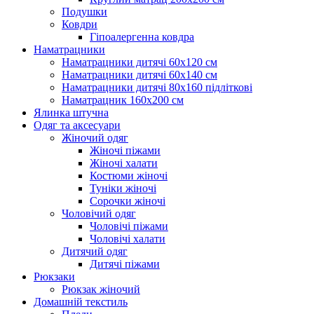
Подушки
Ковдри
Гіпоалергенна ковдра
Наматрацники
Наматрацники дитячі 60х120 см
Наматрацники дитячі 60х140 см
Наматрацники дитячі 80х160 підліткові
Наматрацник 160х200 см
Ялинка штучна
Одяг та аксесуари
Жіночий одяг
Жіночі піжами
Жіночі халати
Костюми жіночі
Туніки жіночі
Сорочки жіночі
Чоловічий одяг
Чоловічі піжами
Чоловічі халати
Дитячий одяг
Дитячі піжами
Рюкзаки
Рюкзак жіночий
Домашній текстиль