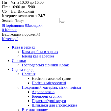
Пн – Чт: з 10:00 до 16:00
Пт: з 10:00 до 15:00
Сб – Нд: Вихідний
Інтернет замовлення 24/7
Search
0
Порівняння
0
Закладки
0
Кошик
Ваш кошик порожній!
Категорії
Кава в зернах
Кава арабіка в зернах
Бленд кави арабіка
Сірники
Господарські сірники Козак
Сад та город
Насіння
Насіння газонної трави
Насіння мікрозелені
Покривний матеріал, сітки, плівки
Агроволокно
Бордюрні стрічки
Пристовбурні круги
Шпильки для агроволокна
Все для поливу