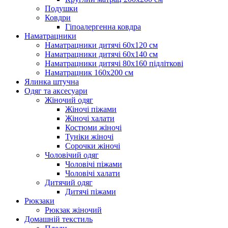
Подушки
Ковдри
Гіпоалергенна ковдра
Наматрацники
Наматрацники дитячі 60х120 см
Наматрацники дитячі 60х140 см
Наматрацники дитячі 80х160 підліткові
Наматрацник 160х200 см
Ялинка штучна
Одяг та аксесуари
Жіночий одяг
Жіночі піжами
Жіночі халати
Костюми жіночі
Туніки жіночі
Сорочки жіночі
Чоловічий одяг
Чоловічі піжами
Чоловічі халати
Дитячий одяг
Дитячі піжами
Рюкзаки
Рюкзак жіночий
Домашній текстиль