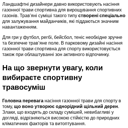
Ландшафтні дизайнери давно використовують насіння
газонної трави спортивна для вирощування спортивних
газонів. Трав'яні суміші такого типу
створені спеціально
для залужування майданчиків, які піддаються значним
навантаженням.
Для гри у футбол, регбі, бейсбол, теніс необхідне зручне
та безпечне трав’яне поле. В парковому дизайні насіння
газонної трави спортивна для спорту використовується
також при облаштуванні зон активного відпочинку.
На що звернути увагу, коли
вибираєте спортивну
травосуміш
Головна перевага
насіння газонної трави для спорту в
тому,
що воно утворює однорідний щільний дерен
.
Злаки, що входять до складу сумішей, невибагливі у
догляді, відрізняються високою стійкістю до природних
кліматичних факторів та витоптування.