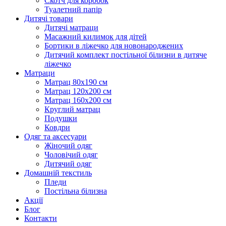
Скотч для коробок
Туалетний папір
Дитячі товари
Дитячі матраци
Масажний килимок для дітей
Бортики в ліжечко для новонароджених
Дитячий комплект постільної білизни в дитяче
ліжечко
Матраци
Матрац 80х190 см
Матрац 120х200 см
Матрац 160х200 см
Круглий матрац
Подушки
Ковдри
Одяг та аксесуари
Жіночий одяг
Чоловічий одяг
Дитячий одяг
Домашній текстиль
Пледи
Постільна білизна
Акції
Блог
Контакти