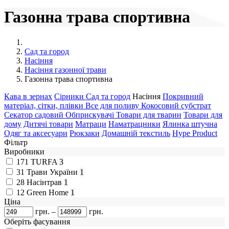
Газонна трава спортивна
Сад та город
Насіння
Насіння газонної трави
Газонна трава спортивна
Кава в зернах
Сірники
Сад та город
Насіння
Покривний
матеріал, сітки, плівки
Все для поливу
Кокосовий субстрат
Секатор садовий
Обприскувачі
Товари для тварин
Товари для
дому
Дитячі товари
Матраци
Наматрацники
Ялинка штучна
Одяг та аксесуари
Рюкзаки
Домашній текстиль
Hype Product
Фільтр
Виробники
171
TURFA
3
31
Трави України
1
28
Насінтрав
1
12
Green Home
1
Ціна
грн.
–
грн.
Оберіть фасування