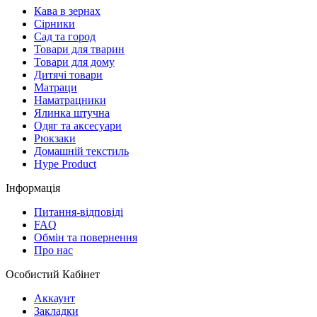
Кава в зернах
Сірники
Сад та город
Товари для тварин
Товари для дому
Дитячі товари
Матраци
Наматрацники
Ялинка штучна
Одяг та аксесуари
Рюкзаки
Домашній текстиль
Hype Product
Інформація
Питання-відповіді
FAQ
Обмін та повернення
Про нас
Особистий Кабінет
Аккаунт
Закладки