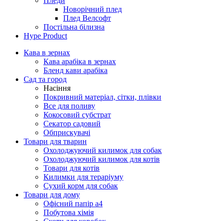
Пледи
Новорічний плед
Плед Велсофт
Постільна білизна
Hype Product
Кава в зернах
Кава арабіка в зернах
Бленд кави арабіка
Сад та город
Насіння
Покривний матеріал, сітки, плівки
Все для поливу
Кокосовий субстрат
Секатор садовий
Обприскувачі
Товари для тварин
Охолоджуючий килимок для собак
Охолоджуючий килимок для котів
Товари для котів
Килимки для тераріуму
Сухий корм для собак
Товари для дому
Офісний папір а4
Побутова хімія