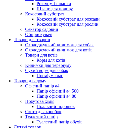
Розтянуті шланги
Шланг для поливу
Кокосовий субстрат
Кокосовий субстрат для розсади
Кокосовий субстрат для рослин
Секатор садовий
Обприскувачі
Товари для тварин
Охолоджуючий килимок для собак
Охолоджуючий килимок для котів
Товари для котів
Корм для котів
Килимки для тераріуму
Сухий корм для собак
Преміум клас
Товари для дому
Офісний папір а4
Папір офісний а4 500
Папір офісний а4 80
Побутова хімія
Пральний порошок
Скотч для коробок
Туалетний папір
Туалетний папір обухів
Дитячі товари