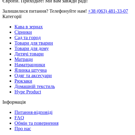
Європи. Приходьте! Ми вам завжди раді!
Залишилися питання? Телефонуйте нам!
+38 (063) 481-33-07
Категорії
Кава в зернах
Сірники
Сад та город
Товари для тварин
Товари для дому
Дитячі товари
Матраци
Наматрацники
Ялинка штучна
Одяг та аксесуари
Рюкзаки
Домашній текстиль
Hype Product
Інформація
Питання-відповіді
FAQ
Обмін та повернення
Про нас