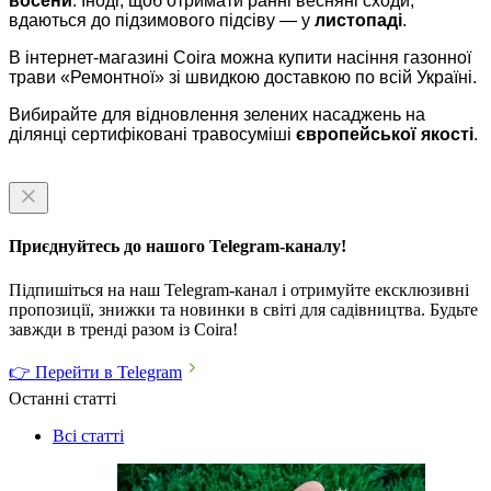
восени
. Іноді, щоб отримати ранні весняні сходи,
вдаються до підзимового підсіву — у
листопаді
.
В інтернет-магазині Coira можна купити насіння газонної
трави «Ремонтної» зі швидкою доставкою по всій Україні.
Вибирайте для відновлення зелених насаджень на
ділянці сертифіковані травосуміші
європейської якості
.
Приєднуйтесь до нашого Telegram-каналу!
Підпишіться на наш Telegram-канал і отримуйте ексклюзивні
пропозиції, знижки та новинки в світі для садівництва. Будьте
завжди в тренді разом із Coira!
👉 Перейти в Telegram
Останні статті
Всі статті