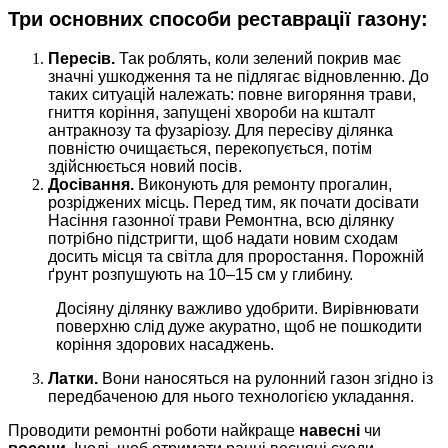
Три основних способи реставрації газону:
Пересів.
Так роблять, коли зелений покрив має
значні ушкодження та не підлягає відновленню. До
таких ситуацій належать: повне вигоряння трави,
гниття коріння, запущені хвороби на кшталт
антракнозу та фузаріозу. Для пересіву ділянка
повністю очищається, перекопується, потім
здійснюється новий посів.
Досівання.
Виконують для ремонту прогалин,
розріджених місць. Перед тим, як почати досівати
Насіння газонної трави Ремонтна, всю ділянку
потрібно підстригти, щоб надати новим сходам
досить місця та світла для проростання. Порожній
ґрунт розпушують на 10–15 см у глибину.
Досіяну ділянку важливо удобрити. Вирівнювати
поверхню слід дуже акуратно, щоб не пошкодити
коріння здорових насаджень.
Латки.
Вони наносяться на рулонний газон згідно із
передбаченою для нього технологією укладання.
Проводити ремонтні роботи найкраще
навесні
чи