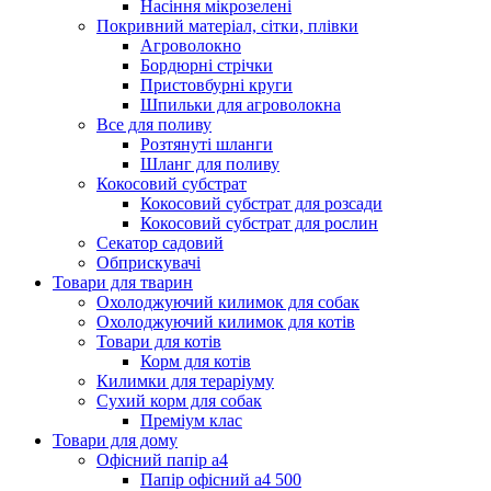
Насіння мікрозелені
Покривний матеріал, сітки, плівки
Агроволокно
Бордюрні стрічки
Пристовбурні круги
Шпильки для агроволокна
Все для поливу
Розтянуті шланги
Шланг для поливу
Кокосовий субстрат
Кокосовий субстрат для розсади
Кокосовий субстрат для рослин
Секатор садовий
Обприскувачі
Товари для тварин
Охолоджуючий килимок для собак
Охолоджуючий килимок для котів
Товари для котів
Корм для котів
Килимки для тераріуму
Сухий корм для собак
Преміум клас
Товари для дому
Офісний папір а4
Папір офісний а4 500