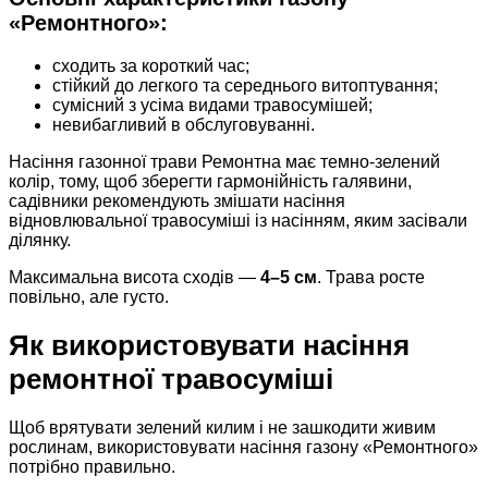
«Ремонтного»:
сходить за короткий час;
стійкий до легкого та середнього витоптування;
сумісний з усіма видами травосумішей;
невибагливий в обслуговуванні.
Насіння газонної трави Ремонтна має темно-зелений
колір, тому, щоб зберегти гармонійність галявини,
садівники рекомендують змішати насіння
відновлювальної травосуміші із насінням, яким засівали
ділянку.
Максимальна висота сходів —
4–5 см
. Трава росте
повільно, але густо.
Як використовувати насіння
ремонтної травосуміші
Щоб врятувати зелений килим і не зашкодити живим
рослинам, використовувати насіння газону «Ремонтного»
потрібно правильно.