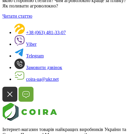
якою стороною стелити? Чим агроволокно краще за плівку?
Як поливати агроволокно?
Читати статтю
+38 (063) 481-33-07
Viber
Telegram
Замовити дзвінок
coira-ua@ukr.net
Інтернет-магазин товарів найкращих виробників України та