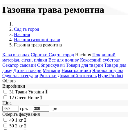
Газонна трава ремонтна
Сад та город
Насіння
Насіння газонної трави
Газонна трава ремонтна
Кава в зернах
Сірники
Сад та город
Насіння
Покривний
матеріал, сітки, плівки
Все для поливу
Кокосовий субстрат
Секатор садовий
Обприскувачі
Товари для тварин
Товари для
дому
Дитячі товари
Матраци
Наматрацники
Ялинка штучна
Одяг та аксесуари
Рюкзаки
Домашній текстиль
Hype Product
Фільтр
Виробники
31
Трави України
1
12
Green Home
1
Ціна
грн.
–
грн.
Оберіть фасування
49
1 кг
2
50
2 кг
2