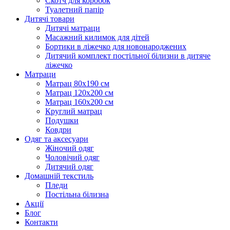
Скотч для коробок
Туалетний папір
Дитячі товари
Дитячі матраци
Масажний килимок для дітей
Бортики в ліжечко для новонароджених
Дитячий комплект постільної білизни в дитяче
ліжечко
Матраци
Матрац 80х190 см
Матрац 120х200 см
Матрац 160х200 см
Круглий матрац
Подушки
Ковдри
Одяг та аксесуари
Жіночий одяг
Чоловічий одяг
Дитячий одяг
Домашній текстиль
Пледи
Постільна білизна
Акції
Блог
Контакти