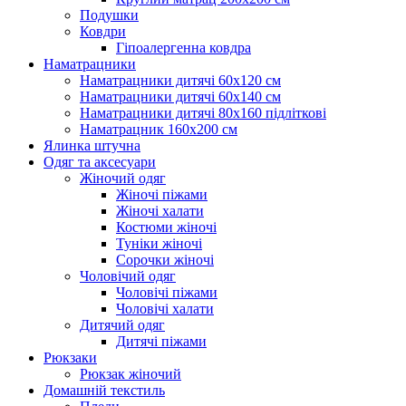
Подушки
Ковдри
Гіпоалергенна ковдра
Наматрацники
Наматрацники дитячі 60х120 см
Наматрацники дитячі 60х140 см
Наматрацники дитячі 80х160 підліткові
Наматрацник 160х200 см
Ялинка штучна
Одяг та аксесуари
Жіночий одяг
Жіночі піжами
Жіночі халати
Костюми жіночі
Туніки жіночі
Сорочки жіночі
Чоловічий одяг
Чоловічі піжами
Чоловічі халати
Дитячий одяг
Дитячі піжами
Рюкзаки
Рюкзак жіночий
Домашній текстиль