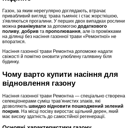
Газон, за яким нерегулярно доглядають, втрачає
привабливий вигляд: трава тьмяніє і стає жорсткішою,
з'являються прогалини. У перших двох випадках рослини
можна
реанімувати
за допомогою
додаткового
поливу
,
добрив
та
прополювання
, але із проміжками
на ділянці без насіння газонної трави «Ремонтної» не
впоратися.
Насіння газонної трави Ремонтна допоможе надати
свіжості й помітно оновити улюблену галявину біля
будинку.
Чому варто купити насіння для
відновлення газону
Насіння газонної трави Ремонтна — спеціально створена
селекціонерами суміш трав'янистих злаків, які
дозволяють
швидко відновити пошкоджений зелений
покрив
. На місці посіву виростає щільний дерен, який
має високу здатність до самостійної регенерації.
Основні характеристики газону