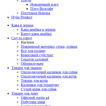
Пледи
Новорічний плед
Плед Велсофт
Постільна білизна
Hype Product
Кава в зернах
Кава арабіка в зернах
Бленд кави арабіка
Сад та город
Насіння
Покривний матеріал, сітки, плівки
Все для поливу
Кокосовий субстрат
Секатор садовий
Обприскувачі
Товари для тварин
Охолоджуючий килимок для собак
Охолоджуючий килимок для котів
Товари для котів
Килимки для тераріуму
Сухий корм для собак
Товари для дому
Офісний папір а4
Побутова хімія