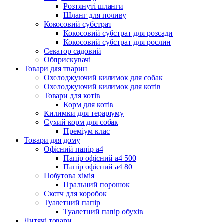
Розтянуті шланги
Шланг для поливу
Кокосовий субстрат
Кокосовий субстрат для розсади
Кокосовий субстрат для рослин
Секатор садовий
Обприскувачі
Товари для тварин
Охолоджуючий килимок для собак
Охолоджуючий килимок для котів
Товари для котів
Корм для котів
Килимки для тераріуму
Сухий корм для собак
Преміум клас
Товари для дому
Офісний папір а4
Папір офісний а4 500
Папір офісний а4 80
Побутова хімія
Пральний порошок
Скотч для коробок
Туалетний папір
Туалетний папір обухів
Дитячі товари