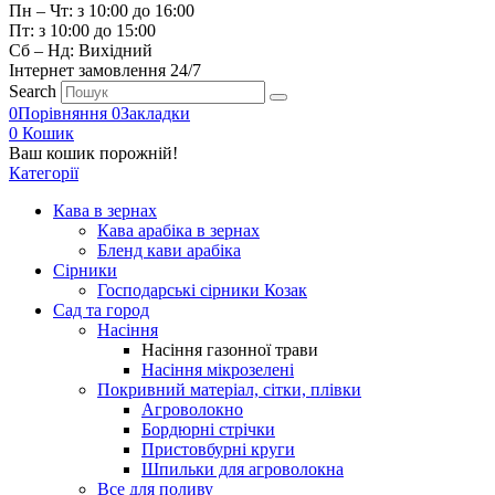
Пн – Чт: з 10:00 до 16:00
Пт: з 10:00 до 15:00
Сб – Нд: Вихідний
Інтернет замовлення 24/7
Search
0
Порівняння
0
Закладки
0
Кошик
Ваш кошик порожній!
Категорії
Кава в зернах
Кава арабіка в зернах
Бленд кави арабіка
Сірники
Господарські сірники Козак
Сад та город
Насіння
Насіння газонної трави
Насіння мікрозелені
Покривний матеріал, сітки, плівки
Агроволокно
Бордюрні стрічки
Пристовбурні круги
Шпильки для агроволокна
Все для поливу