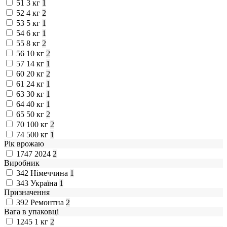
51
3 кг
1
52
4 кг
2
53
5 кг
1
54
6 кг
1
55
8 кг
2
56
10 кг
2
57
14 кг
1
60
20 кг
2
61
24 кг
1
63
30 кг
1
64
40 кг
1
65
50 кг
2
70
100 кг
2
74
500 кг
1
Рік врожаю
1747
2024
2
Виробник
342
Німеччина
1
343
Україна
1
Призначення
392
Ремонтна
2
Вага в упаковці
1245
1 кг
2