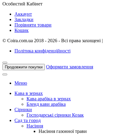
Особистий Кабінет
Аккаунт
Закладки
Порівняти товари
Кошик
©
Coira.com.ua
2018 - 2026 - Всі права захищені
|
Політика конфіденційності
Оформити замовлення
Продовжити покупки
Меню
Кава в зернах
Кава арабіка в зернах
Бленд кави арабіка
Сірники
Господарські сірники Козак
Сад та город
Насіння
Насіння газонної трави