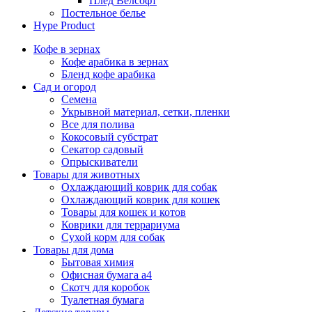
Плед Велсофт
Постельное белье
Hype Product
Кофе в зернах
Кофе арабика в зернах
Бленд кофе арабика
Сад и огород
Семена
Укрывной материал, сетки, пленки
Все для полива
Кокосовый субстрат
Секатор садовый
Опрыскиватели
Товары для животных
Охлаждающий коврик для собак
Охлаждающий коврик для кошек
Товары для кошек и котов
Коврики для террариума
Сухой корм для собак
Товары для дома
Бытовая химия
Офисная бумага а4
Скотч для коробок
Туалетная бумага