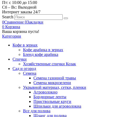
Пт: с 10:00 до 15:00
Сб – Вс: Выходной
Интернет заказы 24/7
Search
0
Сравнение
0
Закладки
0
Корзина
Ваша корзина пуста!
Категории
Кофе в зернах
Кофе арабика в зернах
Бленд кофе арабика
Спички
Хозяйственные спички Козак
Сад и огород
Семена
Семена газонной травы
Семена микрозелени
Укрывной материал, сетки, пленки
Агроволокно
Бордюрные ленты
Приствольные круги
Шпильки для агроволокна
Все для полива
Шланг для полива