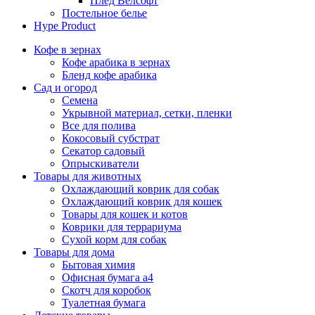
Плед Велсофт
Постельное белье
Hype Product
Кофе в зернах
Кофе арабика в зернах
Бленд кофе арабика
Сад и огород
Семена
Укрывной материал, сетки, пленки
Все для полива
Кокосовый субстрат
Секатор садовый
Опрыскиватели
Товары для животных
Охлаждающий коврик для собак
Охлаждающий коврик для кошек
Товары для кошек и котов
Коврики для террариума
Сухой корм для собак
Товары для дома
Бытовая химия
Офисная бумага а4
Скотч для коробок
Туалетная бумага