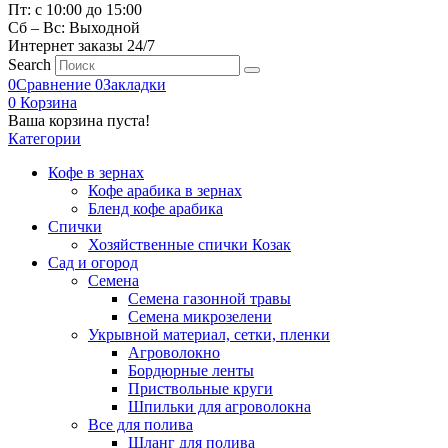
Пт: с 10:00 до 15:00
Сб – Вс: Выходной
Интернет заказы 24/7
Search
0
Сравнение
0
Закладки
0
Корзина
Ваша корзина пуста!
Категории
Кофе в зернах
Кофе арабика в зернах
Бленд кофе арабика
Спички
Хозяйственные спички Козак
Сад и огород
Семена
Семена газонной травы
Семена микрозелени
Укрывной материал, сетки, пленки
Агроволокно
Бордюрные ленты
Приствольные круги
Шпильки для агроволокна
Все для полива
Шланг для полива