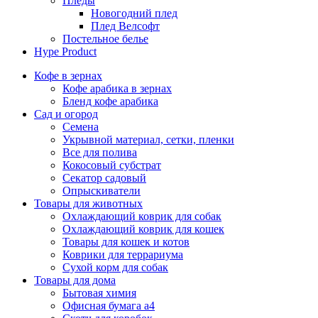
Пледы
Новогодний плед
Плед Велсофт
Постельное белье
Hype Product
Кофе в зернах
Кофе арабика в зернах
Бленд кофе арабика
Сад и огород
Семена
Укрывной материал, сетки, пленки
Все для полива
Кокосовый субстрат
Секатор садовый
Опрыскиватели
Товары для животных
Охлаждающий коврик для собак
Охлаждающий коврик для кошек
Товары для кошек и котов
Коврики для террариума
Сухой корм для собак
Товары для дома
Бытовая химия
Офисная бумага а4