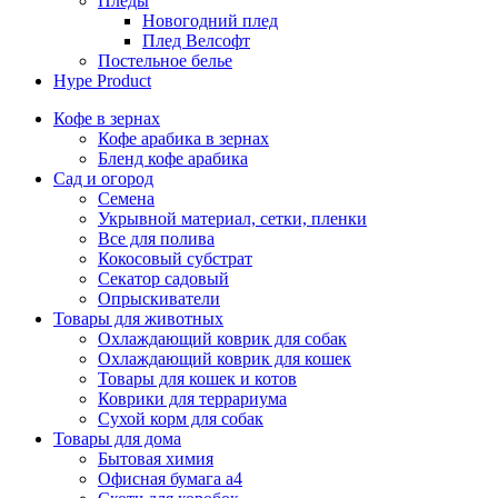
Пледы
Новогодний плед
Плед Велсофт
Постельное белье
Hype Product
Кофе в зернах
Кофе арабика в зернах
Бленд кофе арабика
Сад и огород
Семена
Укрывной материал, сетки, пленки
Все для полива
Кокосовый субстрат
Секатор садовый
Опрыскиватели
Товары для животных
Охлаждающий коврик для собак
Охлаждающий коврик для кошек
Товары для кошек и котов
Коврики для террариума
Сухой корм для собак
Товары для дома
Бытовая химия
Офисная бумага а4