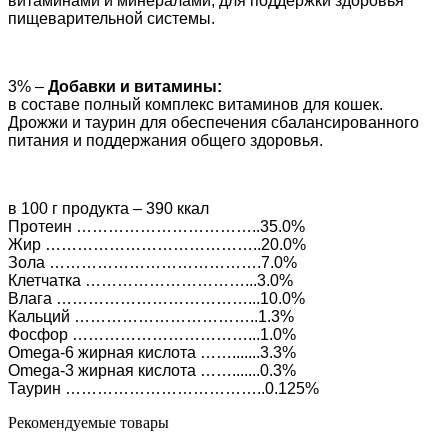
витаминами и минералами, для поддержки здоровья
пищеварительной системы.
3% –
Добавки и витамины:
в составе полный комплекс витаминов для кошек.
Дрожжи и таурин для обеспечения сбалансированного
питания и поддержания общего здоровья.
в 100 г продукта – 390 ккал
Протеин ……………………………..35.0%
Жир …………………………………..20.0%
Зола ………………………………….7.0%
Клетчатка …………………………...3.0%
Влага ………………………………...10.0%
Кальций ……………………………..1.3%
Фосфор ……………………………...1.0%
Omega-6 жирная кислота …….......3.3%
Omega-3 жирная кислота …….......0.3%
Таурин ………………………………..0.125%
Рекомендуемые товары