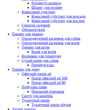
Розтянуті шланги
Шланг для поливу
Кокосовий субстрат
Кокосовий субстрат для розсади
Кокосовий субстрат для рослин
Секатор садовий
Обприскувачі
Товари для тварин
Охолоджуючий килимок для собак
Охолоджуючий килимок для котів
Товари для котів
Корм для котів
Килимки для тераріуму
Сухий корм для собак
Преміум клас
Товари для дому
Офісний папір а4
Папір офісний а4 500
Папір офісний а4 80
Побутова хімія
Пральний порошок
Скотч для коробок
Туалетний папір
Туалетний папір обухів
Дитячі товари