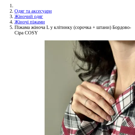
Одяг та аксесуари
Жіночий одяг
Жіночі піжами
Піжама жіноча L у клітинку (сорочка + штани) Бордово-
Сіра COSY