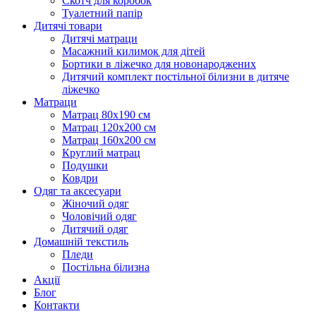
Скотч для коробок
Туалетний папір
Дитячі товари
Дитячі матраци
Масажний килимок для дітей
Бортики в ліжечко для новонароджених
Дитячий комплект постільної білизни в дитяче
ліжечко
Матраци
Матрац 80х190 см
Матрац 120х200 см
Матрац 160х200 см
Круглий матрац
Подушки
Ковдри
Одяг та аксесуари
Жіночий одяг
Чоловічий одяг
Дитячий одяг
Домашній текстиль
Пледи
Постільна білизна
Акції
Блог
Контакти