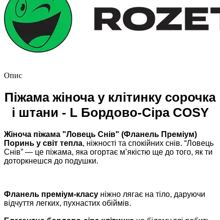
Опис
Піжама жіноча у клітинку сорочка
і штани - L Бордово-Сіра COSY
Жіноча піжама "Ловець Снів" (Фланель Преміум)
Поринь у світ тепла
, ніжності та спокійних снів. “Ловець
Снів” — це піжама, яка огортає м’якістю ще до того, як ти
доторкнешся до подушки.
Фланель преміум-класу
ніжно лягає на тіло, даруючи
відчуття легких, пухнастих обіймів.