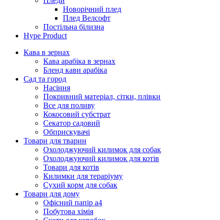
Пледи
Новорічний плед
Плед Велсофт
Постільна білизна
Hype Product
Кава в зернах
Кава арабіка в зернах
Бленд кави арабіка
Сад та город
Насіння
Покривний матеріал, сітки, плівки
Все для поливу
Кокосовий субстрат
Секатор садовий
Обприскувачі
Товари для тварин
Охолоджуючий килимок для собак
Охолоджуючий килимок для котів
Товари для котів
Килимки для тераріуму
Сухий корм для собак
Товари для дому
Офісний папір а4
Побутова хімія