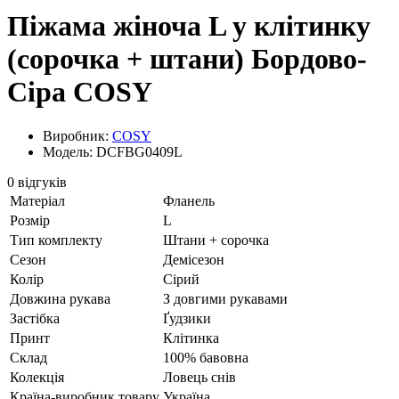
Піжама жіноча L у клітинку
(сорочка + штани) Бордово-
Сіра COSY
Виробник:
COSY
Модель: DCFBG0409L
0 відгуків
Матеріал
Фланель
Розмір
L
Тип комплекту
Штани + сорочка
Сезон
Демісезон
Колір
Сірий
Довжина рукава
З довгими рукавами
Застібка
Ґудзики
Принт
Клітинка
Склад
100% бавовна
Колекція
Ловець снів
Країна-виробник товару
Україна