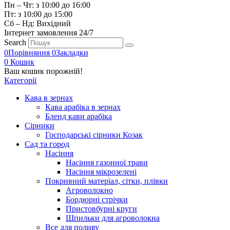
Пн – Чт: з 10:00 до 16:00
Пт: з 10:00 до 15:00
Сб – Нд: Вихідний
Інтернет замовлення 24/7
Search
0
Порівняння
0
Закладки
0
Кошик
Ваш кошик порожній!
Категорії
Кава в зернах
Кава арабіка в зернах
Бленд кави арабіка
Сірники
Господарські сірники Козак
Сад та город
Насіння
Насіння газонної трави
Насіння мікрозелені
Покривний матеріал, сітки, плівки
Агроволокно
Бордюрні стрічки
Пристовбурні круги
Шпильки для агроволокна
Все для поливу