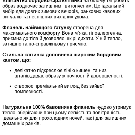
Елегантна бордово-сіра клітинка
на білому тлі робить
образ водночас затишним і витонченим. Це ідеальний
вибір для довгих зимових вечорів, ранкових кавових
ритуалів та неспішних вихідних удома.
Фланель найвищого ґатунку
створена для
максимального комфорту. Вона м’яка, гіпоалергенна,
приємна до тіла й дозволяє шкірі дихати. У ній тепло,
затишно та по-справжньому приємно.
Стильна клітинка доповнена широким бордовим
кантом, що:
делікатно підкреслює лінію кишені та низ
штанів,додає образу жіночності й довершеності,
створює преміальний вигляд без зайвої
помпезності.
Натуральна 100% бавовняна фланель
чудово утримує
тепло, зберігаючи при цьому легкість та повітряність.
Ідеально як для прохолодних ночей, так і для затишних
домашніх ранків.