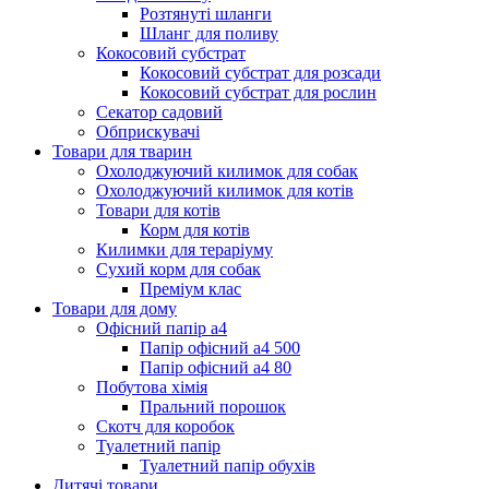
Розтянуті шланги
Шланг для поливу
Кокосовий субстрат
Кокосовий субстрат для розсади
Кокосовий субстрат для рослин
Секатор садовий
Обприскувачі
Товари для тварин
Охолоджуючий килимок для собак
Охолоджуючий килимок для котів
Товари для котів
Корм для котів
Килимки для тераріуму
Сухий корм для собак
Преміум клас
Товари для дому
Офісний папір а4
Папір офісний а4 500
Папір офісний а4 80
Побутова хімія
Пральний порошок
Скотч для коробок
Туалетний папір
Туалетний папір обухів
Дитячі товари