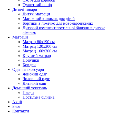
Скотч для коробок
Туалетний папір
Дитячі товари
Дитячі матраци
Масажний килимок для дітей
Бортики в ліжечко для новонароджених
Дитячий комплект постільної білизни в дитяче
ліжечко
Матраци
Матрац 80х190 см
Матрац 120х200 см
Матрац 160х200 см
Круглий матрац
Подушки
Ковдри
Одяг та аксесуари
Жіночий одяг
Чоловічий одяг
Дитячий одяг
Домашній текстиль
Пледи
Постільна білизна
Акції
Блог
Контакти