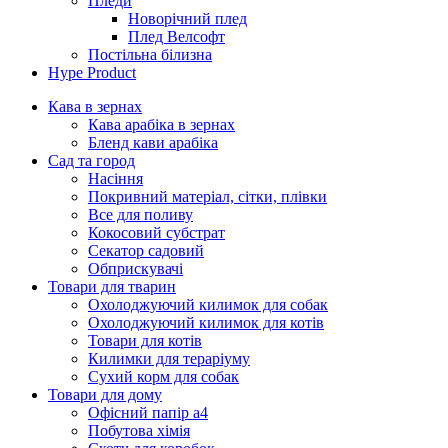
Пледи
Новорічний плед
Плед Велсофт
Постільна білизна
Hype Product
Кава в зернах
Кава арабіка в зернах
Бленд кави арабіка
Сад та город
Насіння
Покривний матеріал, сітки, плівки
Все для поливу
Кокосовий субстрат
Секатор садовий
Обприскувачі
Товари для тварин
Охолоджуючий килимок для собак
Охолоджуючий килимок для котів
Товари для котів
Килимки для тераріуму
Сухий корм для собак
Товари для дому
Офісний папір а4
Побутова хімія