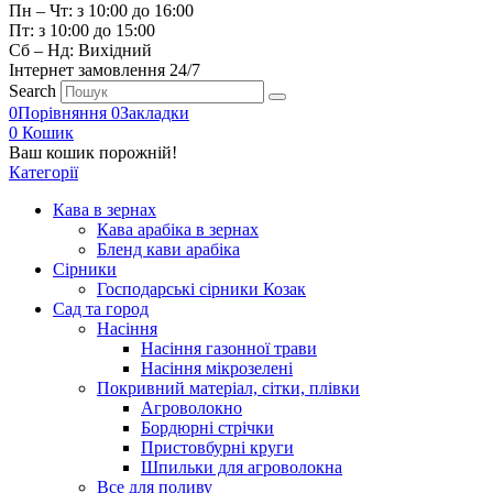
Пн – Чт: з 10:00 до 16:00
Пт: з 10:00 до 15:00
Сб – Нд: Вихідний
Інтернет замовлення 24/7
Search
0
Порівняння
0
Закладки
0
Кошик
Ваш кошик порожній!
Категорії
Кава в зернах
Кава арабіка в зернах
Бленд кави арабіка
Сірники
Господарські сірники Козак
Сад та город
Насіння
Насіння газонної трави
Насіння мікрозелені
Покривний матеріал, сітки, плівки
Агроволокно
Бордюрні стрічки
Пристовбурні круги
Шпильки для агроволокна
Все для поливу