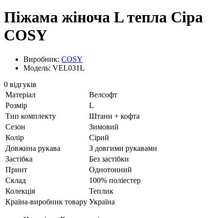
Піжама жіноча L тепла Сіра
COSY
Виробник:
COSY
Модель: VEL031L
0 відгуків
Матеріал
Велсофт
Розмір
L
Тип комплекту
Штани + кофта
Сезон
Зимовий
Колір
Сірий
Довжина рукава
З довгими рукавами
Застібка
Без застібки
Принт
Однотонний
Склад
100% поліестер
Колекція
Теплик
Країна-виробник товару
Україна