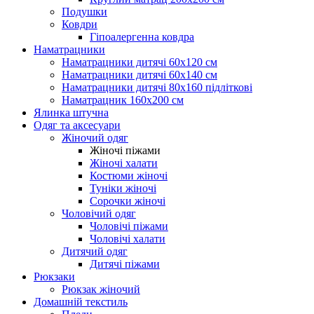
Подушки
Ковдри
Гіпоалергенна ковдра
Наматрацники
Наматрацники дитячі 60х120 см
Наматрацники дитячі 60х140 см
Наматрацники дитячі 80х160 підліткові
Наматрацник 160х200 см
Ялинка штучна
Одяг та аксесуари
Жіночий одяг
Жіночі піжами
Жіночі халати
Костюми жіночі
Туніки жіночі
Сорочки жіночі
Чоловічий одяг
Чоловічі піжами
Чоловічі халати
Дитячий одяг
Дитячі піжами
Рюкзаки
Рюкзак жіночий
Домашній текстиль