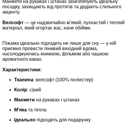
Манжети на рукавах і штанах забезпечують ідеальну
посадку, захищають від протягів та додають стильного
акценту.
Велсофт
— це надзвичайно м’який, пухнастий і теплий
матеріал, який огортає вас, наче обійми.
Піжама ідеально підходить не лише для сну — у ній
приємно провести лінивий вихідний вдома,
насолоджуючись книжкою, фільмом або чашкою
ароматного какао.
Характеристики
:
Тканина
: велсофт (100% поліестер)
Колір
: сірий
Манжети
на рукавах і штанах
М’яка
та тепла
Ідеально
підходить для подарунку