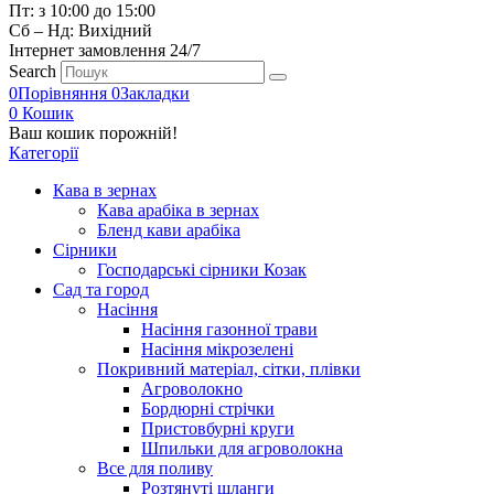
Пт: з 10:00 до 15:00
Сб – Нд: Вихідний
Інтернет замовлення 24/7
Search
0
Порівняння
0
Закладки
0
Кошик
Ваш кошик порожній!
Категорії
Кава в зернах
Кава арабіка в зернах
Бленд кави арабіка
Сірники
Господарські сірники Козак
Сад та город
Насіння
Насіння газонної трави
Насіння мікрозелені
Покривний матеріал, сітки, плівки
Агроволокно
Бордюрні стрічки
Пристовбурні круги
Шпильки для агроволокна
Все для поливу
Розтянуті шланги