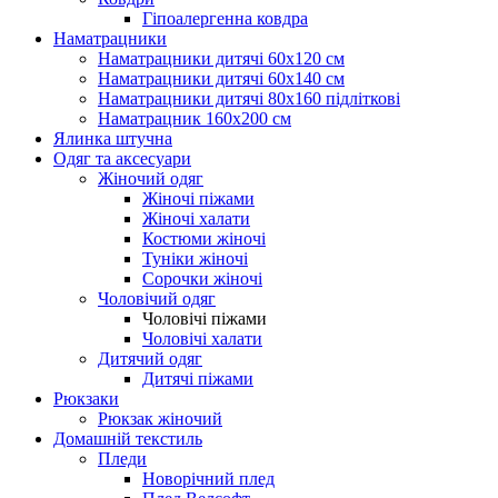
Гіпоалергенна ковдра
Наматрацники
Наматрацники дитячі 60х120 см
Наматрацники дитячі 60х140 см
Наматрацники дитячі 80х160 підліткові
Наматрацник 160х200 см
Ялинка штучна
Одяг та аксесуари
Жіночий одяг
Жіночі піжами
Жіночі халати
Костюми жіночі
Туніки жіночі
Сорочки жіночі
Чоловічий одяг
Чоловічі піжами
Чоловічі халати
Дитячий одяг
Дитячі піжами
Рюкзаки
Рюкзак жіночий
Домашній текстиль
Пледи
Новорічний плед