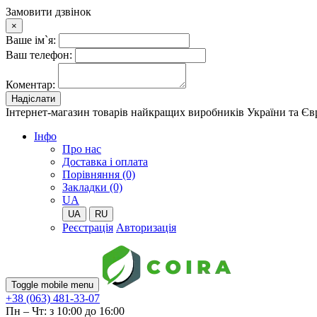
Замовити дзвінок
×
Ваше ім`я:
Ваш телефон:
Коментар:
Надіслати
Інтернет-магазин товарів найкращих виробників України та Є
Iнфо
Про нас
Доставка і оплата
Порівняння (0)
Закладки (0)
UA
UA
RU
Реєстрація
Авторизація
Toggle mobile menu
+38 (063) 481-33-07
Пн – Чт: з 10:00 до 16:00