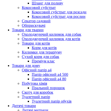
Шланг для поливу
Кокосовий субстрат
Кокосовий субстрат для розсади
Кокосовий субстрат для рослин
Секатор садовий
Обприскувачі
Товари для тварин
Охолоджуючий килимок для собак
Охолоджуючий килимок для котів
Товари для котів
Корм для котів
Килимки для тераріуму
Сухий корм для собак
Преміум клас
Товари для дому
Офісний папір а4
Папір офісний а4 500
Папір офісний а4 80
Побутова хімія
Пральний порошок
Скотч для коробок
Туалетний папір
Туалетний папір обухів
Дитячі товари
Дитячі матраци