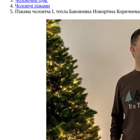
Чоловічий одяг
Чоловічі піжами
Піжама чоловіча L тепла Бавовняна Новорічна Коричнев