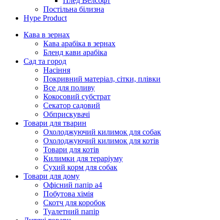
Плед Велсофт
Постільна білизна
Hype Product
Кава в зернах
Кава арабіка в зернах
Бленд кави арабіка
Сад та город
Насіння
Покривний матеріал, сітки, плівки
Все для поливу
Кокосовий субстрат
Секатор садовий
Обприскувачі
Товари для тварин
Охолоджуючий килимок для собак
Охолоджуючий килимок для котів
Товари для котів
Килимки для тераріуму
Сухий корм для собак
Товари для дому
Офісний папір а4
Побутова хімія
Скотч для коробок
Туалетний папір