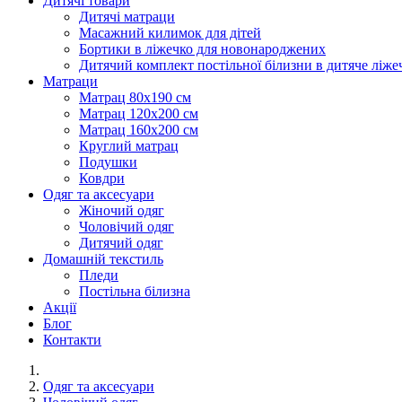
Дитячі товари
Дитячі матраци
Масажний килимок для дітей
Бортики в ліжечко для новонароджених
Дитячий комплект постільної білизни в дитяче ліже
Матраци
Матрац 80х190 см
Матрац 120х200 см
Матрац 160х200 см
Круглий матрац
Подушки
Ковдри
Одяг та аксесуари
Жіночий одяг
Чоловічий одяг
Дитячий одяг
Домашній текстиль
Пледи
Постільна білизна
Акції
Блог
Контакти
Одяг та аксесуари