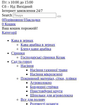
Пт: з 10:00 до 15:00
Сб – Нд: Вихідний
Інтернет замовлення 24/7
Search
0
Порівняння
0
Закладки
0
Кошик
Ваш кошик порожній!
Категорії
Кава в зернах
Кава арабіка в зернах
Бленд кави арабіка
Сірники
Господарські сірники Козак
Сад та город
Насіння
Насіння газонної трави
Насіння мікрозелені
Покривний матеріал, сітки, плівки
Агроволокно
Бордюрні стрічки
Пристовбурні круги
Шпильки для агроволокна
Все для поливу
Розтянуті шланги