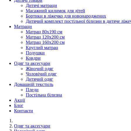
Дитячі товари
Дитячі матраци
Масажний килимок для дітей
Бортики в ліжечко для новонароджених
Дитячий комплект постільної білизни в дитяче ліже
Матраци
Матрац 80х190 см
Матрац 120х200 см
Матрац 160х200 см
Круглий матрац
Подушки
Ковдри
Одяг та аксесуари
Жіночий одяг
Чоловічий одяг
Дитячий одяг
Домашній текстиль
Пледи
Постільна білизна
Акції
Блог
Контакти
Одяг та аксесуари