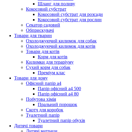
Шланг для поливу
Кокосовий субстрат
Кокосовий субстрат для розсади
Кокосовий субстрат для рослин
Секатор садовий
Обприскувачі
Товари для тварин
Охолоджуючий килимок для собак
Охолоджуючий килимок для котів
Товари для котів
Корм для котів
Килимки для тераріуму
Сухий корм для собак
Преміум клас
Товари для дому
Офісний папір а4
Папір офісний а4 500
Папір офісний а4 80
Побутова хімія
Пральний порошок
Скотч для коробок
Туалетний папір
Туалетний папір обухів
Дитячі товари
Дитячі матраци