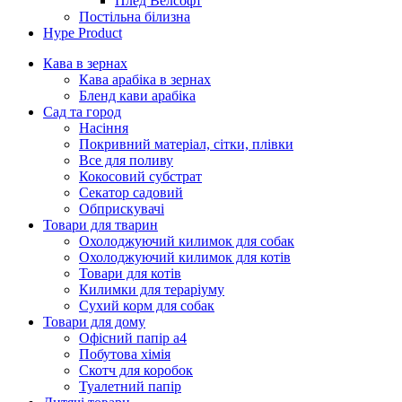
Плед Велсофт
Постільна білизна
Hype Product
Кава в зернах
Кава арабіка в зернах
Бленд кави арабіка
Сад та город
Насіння
Покривний матеріал, сітки, плівки
Все для поливу
Кокосовий субстрат
Секатор садовий
Обприскувачі
Товари для тварин
Охолоджуючий килимок для собак
Охолоджуючий килимок для котів
Товари для котів
Килимки для тераріуму
Сухий корм для собак
Товари для дому
Офісний папір а4
Побутова хімія
Скотч для коробок
Туалетний папір