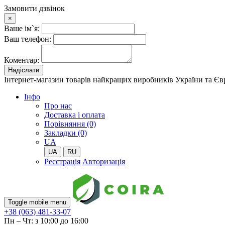
Замовити дзвінок
×
Ваше ім`я:
Ваш телефон:
Коментар:
Надіслати
Інтернет-магазин товарів найкращих виробників України та Є
Iнфо
Про нас
Доставка і оплата
Порівняння (0)
Закладки (0)
UA
UA
RU
Реєстрація
Авторизація
Toggle mobile menu
+38 (063) 481-33-07
Пн – Чт: з 10:00 до 16:00