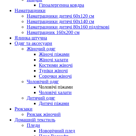
Гіпоалергенна ковдра
Наматрацники
Наматрацники дитячі 60х120 см
Наматрацники дитячі 60х140 см
Наматрацники дитячі 80х160 підліткові
Наматрацник 160х200 см
Ялинка штучна
Одяг та аксесуари
Жіночий одяг
Жіночі піжами
Жіночі халати
Костюми жіночі
Туніки жіночі
Сорочки жіночі
Чоловічий одяг
Чоловічі піжами
Чоловічі халати
Дитячий одяг
Дитячі піжами
Рюкзаки
Рюкзак жіночий
Домашній текстиль
Пледи
Новорічний плед