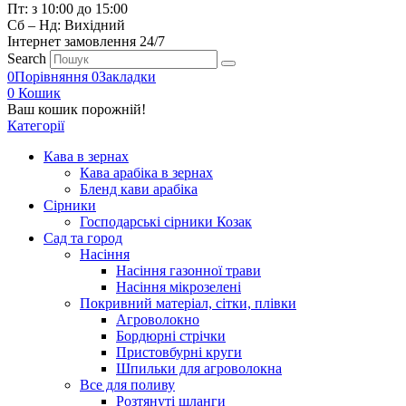
Пт: з 10:00 до 15:00
Сб – Нд: Вихідний
Інтернет замовлення 24/7
Search
0
Порівняння
0
Закладки
0
Кошик
Ваш кошик порожній!
Категорії
Кава в зернах
Кава арабіка в зернах
Бленд кави арабіка
Сірники
Господарські сірники Козак
Сад та город
Насіння
Насіння газонної трави
Насіння мікрозелені
Покривний матеріал, сітки, плівки
Агроволокно
Бордюрні стрічки
Пристовбурні круги
Шпильки для агроволокна
Все для поливу
Розтянуті шланги