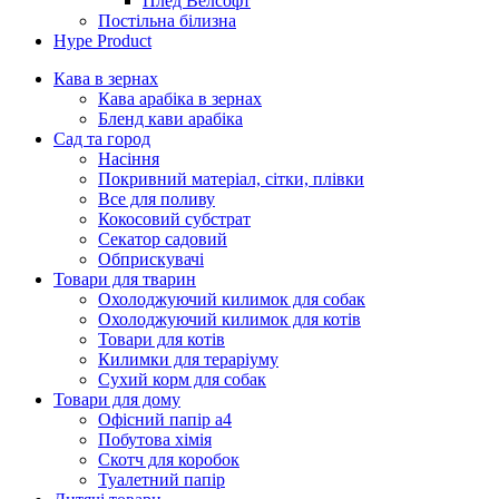
Плед Велсофт
Постільна білизна
Hype Product
Кава в зернах
Кава арабіка в зернах
Бленд кави арабіка
Сад та город
Насіння
Покривний матеріал, сітки, плівки
Все для поливу
Кокосовий субстрат
Секатор садовий
Обприскувачі
Товари для тварин
Охолоджуючий килимок для собак
Охолоджуючий килимок для котів
Товари для котів
Килимки для тераріуму
Сухий корм для собак
Товари для дому
Офісний папір а4
Побутова хімія
Скотч для коробок
Туалетний папір