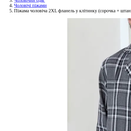
Чоловічий одяг
Чоловічі піжами
Піжама чоловіча 2XL фланель у клітинку (сорочка + шта