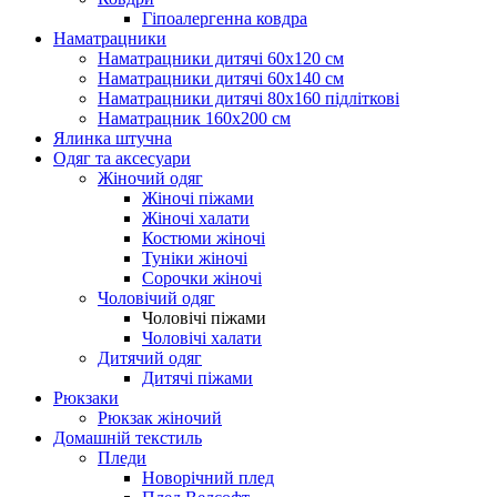
Гіпоалергенна ковдра
Наматрацники
Наматрацники дитячі 60х120 см
Наматрацники дитячі 60х140 см
Наматрацники дитячі 80х160 підліткові
Наматрацник 160х200 см
Ялинка штучна
Одяг та аксесуари
Жіночий одяг
Жіночі піжами
Жіночі халати
Костюми жіночі
Туніки жіночі
Сорочки жіночі
Чоловічий одяг
Чоловічі піжами
Чоловічі халати
Дитячий одяг
Дитячі піжами
Рюкзаки
Рюкзак жіночий
Домашній текстиль
Пледи
Новорічний плед