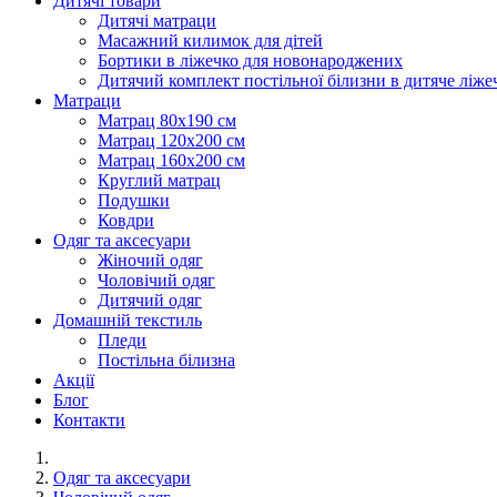
Дитячі товари
Дитячі матраци
Масажний килимок для дітей
Бортики в ліжечко для новонароджених
Дитячий комплект постільної білизни в дитяче ліже
Матраци
Матрац 80х190 см
Матрац 120х200 см
Матрац 160х200 см
Круглий матрац
Подушки
Ковдри
Одяг та аксесуари
Жіночий одяг
Чоловічий одяг
Дитячий одяг
Домашній текстиль
Пледи
Постільна білизна
Акції
Блог
Контакти
Одяг та аксесуари