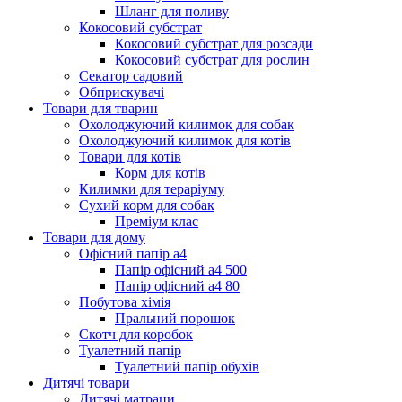
Шланг для поливу
Кокосовий субстрат
Кокосовий субстрат для розсади
Кокосовий субстрат для рослин
Секатор садовий
Обприскувачі
Товари для тварин
Охолоджуючий килимок для собак
Охолоджуючий килимок для котів
Товари для котів
Корм для котів
Килимки для тераріуму
Сухий корм для собак
Преміум клас
Товари для дому
Офісний папір а4
Папір офісний а4 500
Папір офісний а4 80
Побутова хімія
Пральний порошок
Скотч для коробок
Туалетний папір
Туалетний папір обухів
Дитячі товари
Дитячі матраци