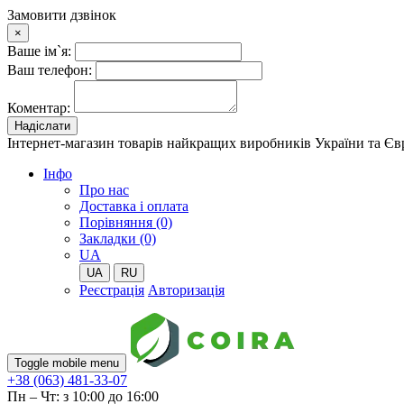
Замовити дзвінок
×
Ваше ім`я:
Ваш телефон:
Коментар:
Надіслати
Інтернет-магазин товарів найкращих виробників України та Є
Iнфо
Про нас
Доставка і оплата
Порівняння (0)
Закладки (0)
UA
UA
RU
Реєстрація
Авторизація
Toggle mobile menu
+38 (063) 481-33-07
Пн – Чт: з 10:00 до 16:00