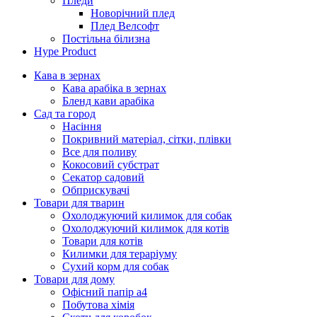
Пледи
Новорічний плед
Плед Велсофт
Постільна білизна
Hype Product
Кава в зернах
Кава арабіка в зернах
Бленд кави арабіка
Сад та город
Насіння
Покривний матеріал, сітки, плівки
Все для поливу
Кокосовий субстрат
Секатор садовий
Обприскувачі
Товари для тварин
Охолоджуючий килимок для собак
Охолоджуючий килимок для котів
Товари для котів
Килимки для тераріуму
Сухий корм для собак
Товари для дому
Офісний папір а4
Побутова хімія