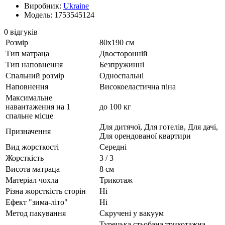
Виробник:
Ukraine
Модель: 1753545124
0 відгуків
Розмір
80х190 см
Тип матраца
Двосторонній
Тип наповнення
Безпружинні
Спальний розмір
Односпальні
Наповнення
Високоеластична піна
Максимальне
навантаження на 1
до 100 кг
спальне місце
Для дитячої, Для готелів, Для дачі,
Призначення
Для орендованої квартири
Вид жорсткості
Середні
Жорсткість
3 / 3
Висота матраца
8 см
Матеріал чохла
Трикотаж
Різна жорсткість сторін
Ні
Ефект "зима-літо"
Ні
Метод пакування
Скручені у вакуум
Турецька стьобана трикотажна