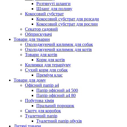
Розтянуті шланги
Шланг для поливу
Кокосовий субстрат
Кокосовий субстрат для розсади
Кокосовий субстрат для рослин
Секатор садовий
Обприскувачі
Товари для тварин
Охолоджуючий килимок для собак
Охолоджуючий килимок для котів
Товари для котів
Корм для котів
Килимки для тераріуму
Сухий корм для собак
Преміум клас
Товари для дому
Офісний папір а4
Папір офісний а4 500
Папір офісний а4 80
Побутова хімія
Пральний порошок
Скотч для коробок
Туалетний папір
Туалетний папір обухів
Дитячі товари