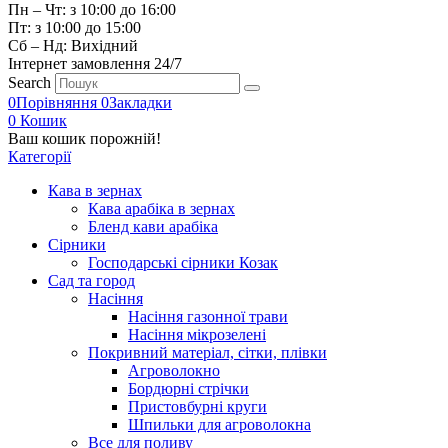
Пн – Чт: з 10:00 до 16:00
Пт: з 10:00 до 15:00
Сб – Нд: Вихідний
Інтернет замовлення 24/7
Search
0
Порівняння
0
Закладки
0
Кошик
Ваш кошик порожній!
Категорії
Кава в зернах
Кава арабіка в зернах
Бленд кави арабіка
Сірники
Господарські сірники Козак
Сад та город
Насіння
Насіння газонної трави
Насіння мікрозелені
Покривний матеріал, сітки, плівки
Агроволокно
Бордюрні стрічки
Пристовбурні круги
Шпильки для агроволокна
Все для поливу