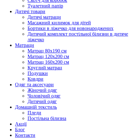
Скотч для коробок
Туалетний папір
Дитячі товари
Дитячі матраци
Масажний килимок для дітей
Бортики в ліжечко для новонароджених
Дитячий комплект постільної білизни в дитяче
ліжечко
Матраци
Матрац 80х190 см
Матрац 120х200 см
Матрац 160х200 см
Круглий матрац
Подушки
Ковдри
Одяг та аксесуари
Жіночий одяг
Чоловічий одяг
Дитячий одяг
Домашній текстиль
Пледи
Постільна білизна
Акції
Блог
Контакти