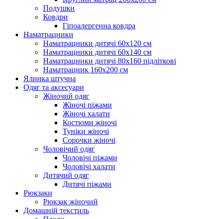
Подушки
Ковдри
Гіпоалергенна ковдра
Наматрацники
Наматрацники дитячі 60х120 см
Наматрацники дитячі 60х140 см
Наматрацники дитячі 80х160 підліткові
Наматрацник 160х200 см
Ялинка штучна
Одяг та аксесуари
Жіночий одяг
Жіночі піжами
Жіночі халати
Костюми жіночі
Туніки жіночі
Сорочки жіночі
Чоловічий одяг
Чоловічі піжами
Чоловічі халати
Дитячий одяг
Дитячі піжами
Рюкзаки
Рюкзак жіночий
Домашній текстиль