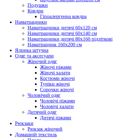
Подушки
Ковдри
Гіпоалергенна ковдра
Наматрацники
Наматрацники дитячі 60х120 см
Наматрацники дитячі 60х140 см
Наматрацники дитячі 80х160 підліткові
Наматрацник 160х200 см
Ялинка штучна
Одяг та аксесуари
Жіночий одяг
Жіночі піжами
Жіночі халати
Костюми жіночі
Туніки жіночі
Сорочки жіночі
Чоловічий одяг
Чоловічі піжами
Чоловічі халати
Дитячий одяг
Дитячі піжами
Рюкзаки
Рюкзак жіночий
Домашній текстиль