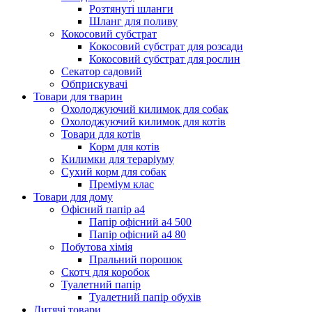
Розтянуті шланги
Шланг для поливу
Кокосовий субстрат
Кокосовий субстрат для розсади
Кокосовий субстрат для рослин
Секатор садовий
Обприскувачі
Товари для тварин
Охолоджуючий килимок для собак
Охолоджуючий килимок для котів
Товари для котів
Корм для котів
Килимки для тераріуму
Сухий корм для собак
Преміум клас
Товари для дому
Офісний папір а4
Папір офісний а4 500
Папір офісний а4 80
Побутова хімія
Пральний порошок
Скотч для коробок
Туалетний папір
Туалетний папір обухів
Дитячі товари