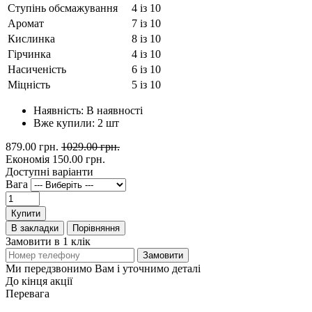
Ступінь обсмажування
4 із 10
Аромат
7 із 10
Кислинка
8 із 10
Гірчинка
4 із 10
Насиченість
6 із 10
Міцність
5 із 10
Наявність:
В наявності
Вже купили:
2
шт
879.00 грн.
1029.00 грн.
Економія
150.00 грн.
Доступні варіанти
Вага
Купити
В закладки
Порівняння
Замовити в 1 клік
Замовити
Ми передзвонимо Вам і уточнимо деталі
До кінця акції
Перевага