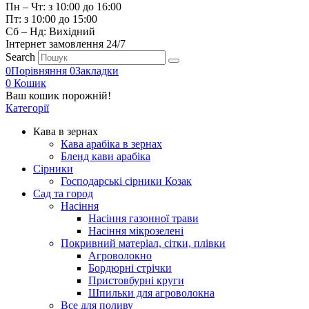
Пн – Чт: з 10:00 до 16:00
Пт: з 10:00 до 15:00
Сб – Нд: Вихідний
Інтернет замовлення 24/7
Search
0
Порівняння
0
Закладки
0
Кошик
Ваш кошик порожній!
Категорії
Кава в зернах
Кава арабіка в зернах
Бленд кави арабіка
Сірники
Господарські сірники Козак
Сад та город
Насіння
Насіння газонної трави
Насіння мікрозелені
Покривний матеріал, сітки, плівки
Агроволокно
Бордюрні стрічки
Пристовбурні круги
Шпильки для агроволокна
Все для поливу