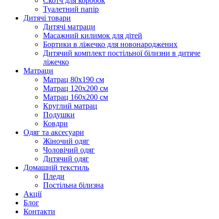
Скотч для коробок
Туалетний папір
Дитячі товари
Дитячі матраци
Масажний килимок для дітей
Бортики в ліжечко для новонароджених
Дитячий комплект постільної білизни в дитяче
ліжечко
Матраци
Матрац 80х190 см
Матрац 120х200 см
Матрац 160х200 см
Круглий матрац
Подушки
Ковдри
Одяг та аксесуари
Жіночий одяг
Чоловічий одяг
Дитячий одяг
Домашній текстиль
Пледи
Постільна білизна
Акції
Блог
Контакти