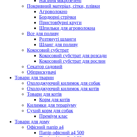
Насіння мікрозелені
Покривний матеріал, сітки, плівки
Агроволокно
Бордюрні стрічки
Пристовбурні круги
Шпильки для агроволокна
Все для поливу
Розтянуті шланги
Шланг для поливу
Кокосовий субстрат
Кокосовий субстрат для розсади
Кокосовий субстрат для рослин
Секатор садовий
Обприскувачі
Товари для тварин
Охолоджуючий килимок для собак
Охолоджуючий килимок для котів
Товари для котів
Корм для котів
Килимки для тераріуму
Сухий корм для собак
Преміум клас
Товари для дому
Офісний папір а4
Папір офісний а4 500