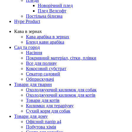
Пледи
Новорічний плед
Плед Велсофт
Постільна білизна
Hype Product
Кава в зернах
Кава арабіка в зернах
Бленд кави арабіка
Сад та город
Насіння
Покривний матеріал, сітки, плівки
Все для поливу
Кокосовий субстрат
Секатор садовий
Обприскувачі
Товари для тварин
Охолоджуючий килимок для собак
Охолоджуючий килимок для котів
Товари для котів
Килимки для тераріуму
Сухий корм для собак
Товари для дому
Офісний папір а4
Побутова хімія