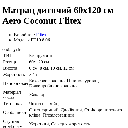
Матрац дитячий 60х120 см
Aero Coconut Flitex
Виробник:
Flitex
Модель: FT10.8.06
0 відгуків
ТИП
Безпружинні
Розмір
60х120 см
Висота
6 см, 8 см, 10 см, 12 см
Жорсткість
3 / 5
Кокосове волокно, Пінополіуретан,
Наповнювач
Голкопробивне волокно
Матеріал
Жакард
чохла
Тип чохла
Чохол на змійці
Ортопедичний, Двобічний, Стійкі до пилового
Особливості
кліща, Гіпоалергенний
Ступінь
Жорсткий, Середня жорсткість
комфорту