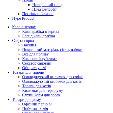
Пледи
Новорічний плед
Плед Велсофт
Постільна білизна
Hype Product
Кава в зернах
Кава арабіка в зернах
Бленд кави арабіка
Сад та город
Насіння
Покривний матеріал, сітки, плівки
Все для поливу
Кокосовий субстрат
Секатор садовий
Обприскувачі
Товари для тварин
Охолоджуючий килимок для собак
Охолоджуючий килимок для котів
Товари для котів
Килимки для тераріуму
Сухий корм для собак
Товари для дому
Офісний папір а4
Побутова хімія