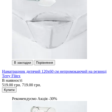
В закладки
Порівняння
Наматрацник дитячий 120х60 см непромокаючий на резинці
Terry Flitex
В наявності
519.00 грн.
719.00 грн.
Купити
Рекомендуємо
Акція -30%