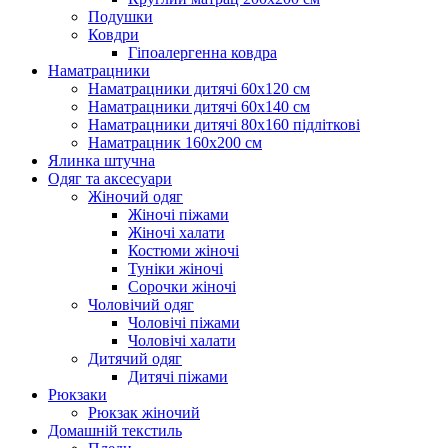
Подушки
Ковдри
Гіпоалергенна ковдра
Наматрацники
Наматрацники дитячі 60х120 см
Наматрацники дитячі 60х140 см
Наматрацники дитячі 80х160 підліткові
Наматрацник 160х200 см
Ялинка штучна
Одяг та аксесуари
Жіночий одяг
Жіночі піжами
Жіночі халати
Костюми жіночі
Туніки жіночі
Сорочки жіночі
Чоловічий одяг
Чоловічі піжами
Чоловічі халати
Дитячий одяг
Дитячі піжами
Рюкзаки
Рюкзак жіночий
Домашній текстиль