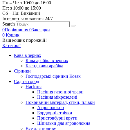
Пн – Чт: з 10:00 до 16:00
Пт: з 10:00 до 15:00
Сб – Нд: Вихідний
Інтернет замовлення 24/7
Search
0
Порівняння
0
Закладки
0
Кошик
Ваш кошик порожній!
Категорії
Кава в зернах
Кава арабіка в зернах
Бленд кави арабіка
Сірники
Господарські сірники Козак
Сад та город
Насіння
Насіння газонної трави
Насіння мікрозелені
Покривний матеріал, сітки, плівки
Агроволокно
Бордюрні стрічки
Пристовбурні круги
Шпильки для агроволокна
Все для поливу