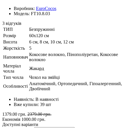
Виробник:
EuroCocos
Модель: FT10.8.03
3 відгуків
ТИП
Безпружинні
Розмір
60х120 см
Висота
6 см, 8 см, 10 см, 12 см
Жорсткість
5
Кокосове волокно, Пінополіуретан, Кокосове
Наповнювач
волокно
Матеріал
Жакард
чохла
Тип чохла
Чохол на змійці
Анатомічний, Ортопедичний, Гіпоалергенний,
Особливості
Двобічний
Наявність:
В наявності
Вже купили:
39
шт
1379.00 грн.
2379.00 грн.
Економія
1000.00 грн.
Доступні варіанти