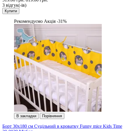
3 вiдгук(-iв)
Купити
Рекомендуємо
Акція -31%
В закладки
Порівняння
Борт 30х180 см Суцільний в кроватку Funny mice Kids Time