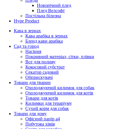
Пледи
Новорічний плед
Плед Велсофт
Постільна білизна
Hype Product
Кава в зернах
Кава арабіка в зернах
Бленд кави арабіка
Сад та город
Насіння
Покривний матеріал, сітки, плівки
Все для поливу
Кокосовий субстрат
Секатор садовий
Обприскувачі
Товари для тварин
Охолоджуючий килимок для собак
Охолоджуючий килимок для котів
Товари для котів
Килимки для тераріуму
Сухий корм для собак
Товари для дому
Офісний папір а4
Побутова хімія