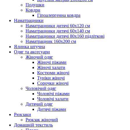
Подушки
Ковдри
Гіпоалергенна ковдра
Наматрацники
Наматрацники дитячі 60х120 см
Наматрацники дитячі 60х140 см
Наматрацники дитячі 80х160 підліткові
Наматрацник 160х200 см
Ялинка штучна
Одяг та аксесуари
Жіночий одяг
Жіночі піжами
Жіночі халати
Костюми жіночі
Туніки жіночі
Сорочки жіночі
Чоловічий одяг
Чоловічі піжами
Чоловічі халати
Дитячий одяг
Дитячі піжами
Рюкзаки
Рюкзак жіночий
Домашній текстиль