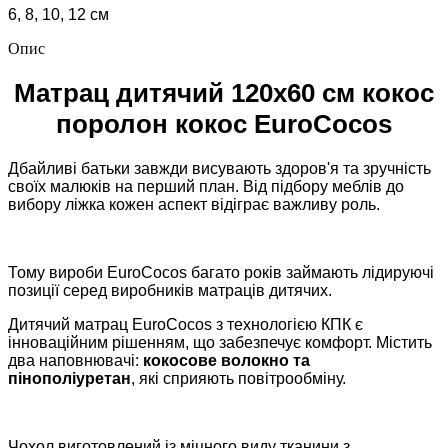
6, 8, 10, 12 см
Опис
Матрац дитячий 120х60 см кокос
поролон кокос EuroCocos
Дбайливі батьки завжди висувають здоров'я та зручність
своїх малюків на перший план. Від підбору меблів до
вибору ліжка кожен аспект відіграє важливу роль.
Тому вироби EuroCocos багато років займають лідируючі
позиції серед виробників матраців дитячих.
Дитячий матрац EuroCocos з технологією КПК є
інноваційним рішенням, що забезпечує комфорт. Містить
два наповнювачі:
кокосове волокно та
пінополіуретан
, які сприяють повітрообміну.
Чохол виготовлений із міцного виду тканини з