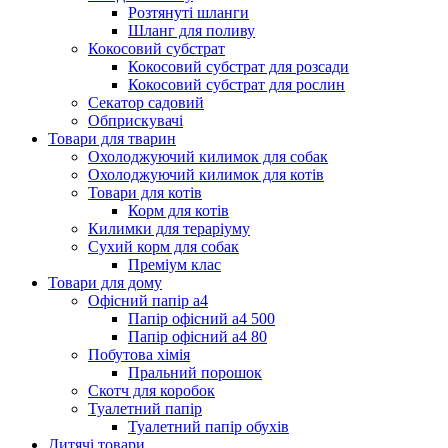
Розтянуті шланги
Шланг для поливу
Кокосовий субстрат
Кокосовий субстрат для розсади
Кокосовий субстрат для рослин
Секатор садовий
Обприскувачі
Товари для тварин
Охолоджуючий килимок для собак
Охолоджуючий килимок для котів
Товари для котів
Корм для котів
Килимки для тераріуму
Сухий корм для собак
Преміум клас
Товари для дому
Офісний папір а4
Папір офісний а4 500
Папір офісний а4 80
Побутова хімія
Пральний порошок
Скотч для коробок
Туалетний папір
Туалетний папір обухів
Дитячі товари