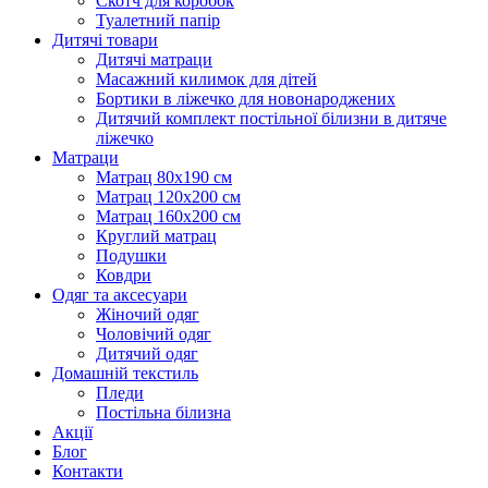
Скотч для коробок
Туалетний папір
Дитячі товари
Дитячі матраци
Масажний килимок для дітей
Бортики в ліжечко для новонароджених
Дитячий комплект постільної білизни в дитяче
ліжечко
Матраци
Матрац 80х190 см
Матрац 120х200 см
Матрац 160х200 см
Круглий матрац
Подушки
Ковдри
Одяг та аксесуари
Жіночий одяг
Чоловічий одяг
Дитячий одяг
Домашній текстиль
Пледи
Постільна білизна
Акції
Блог
Контакти