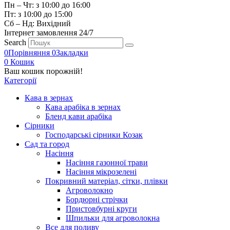
Пн – Чт: з 10:00 до 16:00
Пт: з 10:00 до 15:00
Сб – Нд: Вихідний
Інтернет замовлення 24/7
Search
0
Порівняння
0
Закладки
0
Кошик
Ваш кошик порожній!
Категорії
Кава в зернах
Кава арабіка в зернах
Бленд кави арабіка
Сірники
Господарські сірники Козак
Сад та город
Насіння
Насіння газонної трави
Насіння мікрозелені
Покривний матеріал, сітки, плівки
Агроволокно
Бордюрні стрічки
Пристовбурні круги
Шпильки для агроволокна
Все для поливу