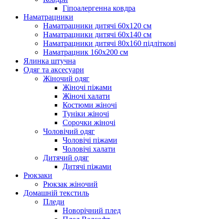
Гіпоалергенна ковдра
Наматрацники
Наматрацники дитячі 60х120 см
Наматрацники дитячі 60х140 см
Наматрацники дитячі 80х160 підліткові
Наматрацник 160х200 см
Ялинка штучна
Одяг та аксесуари
Жіночий одяг
Жіночі піжами
Жіночі халати
Костюми жіночі
Туніки жіночі
Сорочки жіночі
Чоловічий одяг
Чоловічі піжами
Чоловічі халати
Дитячий одяг
Дитячі піжами
Рюкзаки
Рюкзак жіночий
Домашній текстиль
Пледи
Новорічний плед