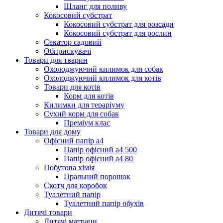
Шланг для поливу
Кокосовий субстрат
Кокосовий субстрат для розсади
Кокосовий субстрат для рослин
Секатор садовий
Обприскувачі
Товари для тварин
Охолоджуючий килимок для собак
Охолоджуючий килимок для котів
Товари для котів
Корм для котів
Килимки для тераріуму
Сухий корм для собак
Преміум клас
Товари для дому
Офісний папір а4
Папір офісний а4 500
Папір офісний а4 80
Побутова хімія
Пральний порошок
Скотч для коробок
Туалетний папір
Туалетний папір обухів
Дитячі товари
Дитячі матраци