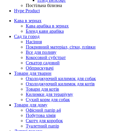
Плед Велсофт
Постільна білизна
Hype Product
Кава в зернах
Кава арабіка в зернах
Бленд кави арабіка
Сад та город
Насіння
Покривний матеріал, сітки, плівки
Все для поливу
Кокосовий субстрат
Секатор садовий
Обприскувачі
Товари для тварин
Охолоджуючий килимок для собак
Охолоджуючий килимок для котів
Товари для котів
Килимки для тераріуму
Сухий корм для собак
Товари для дому
Офісний папір а4
Побутова хімія
Скотч для коробок
Туалетний папір