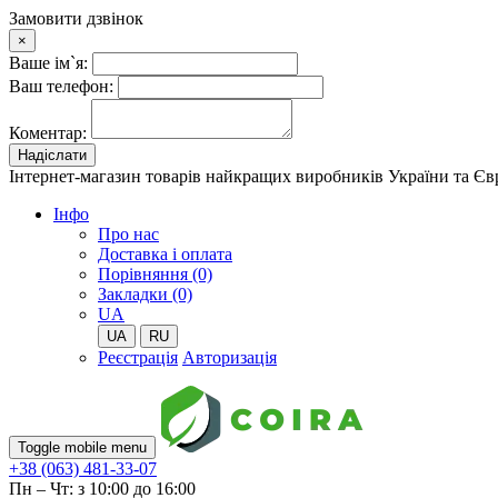
Замовити дзвінок
×
Ваше ім`я:
Ваш телефон:
Коментар:
Надіслати
Інтернет-магазин товарів найкращих виробників України та Є
Iнфо
Про нас
Доставка і оплата
Порівняння (0)
Закладки (0)
UA
UA
RU
Реєстрація
Авторизація
Toggle mobile menu
+38 (063) 481-33-07
Пн – Чт: з 10:00 до 16:00