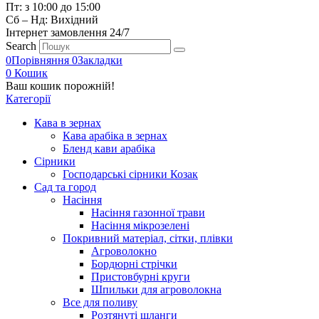
Пт: з 10:00 до 15:00
Сб – Нд: Вихідний
Інтернет замовлення 24/7
Search
0
Порівняння
0
Закладки
0
Кошик
Ваш кошик порожній!
Категорії
Кава в зернах
Кава арабіка в зернах
Бленд кави арабіка
Сірники
Господарські сірники Козак
Сад та город
Насіння
Насіння газонної трави
Насіння мікрозелені
Покривний матеріал, сітки, плівки
Агроволокно
Бордюрні стрічки
Пристовбурні круги
Шпильки для агроволокна
Все для поливу
Розтянуті шланги