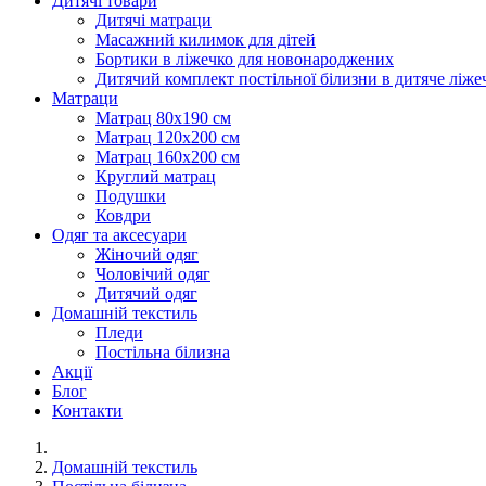
Дитячі товари
Дитячі матраци
Масажний килимок для дітей
Бортики в ліжечко для новонароджених
Дитячий комплект постільної білизни в дитяче ліже
Матраци
Матрац 80х190 см
Матрац 120х200 см
Матрац 160х200 см
Круглий матрац
Подушки
Ковдри
Одяг та аксесуари
Жіночий одяг
Чоловічий одяг
Дитячий одяг
Домашній текстиль
Пледи
Постільна білизна
Акції
Блог
Контакти
Домашній текстиль