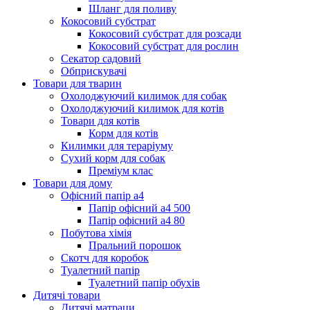
Шланг для поливу
Кокосовий субстрат
Кокосовий субстрат для розсади
Кокосовий субстрат для рослин
Секатор садовий
Обприскувачі
Товари для тварин
Охолоджуючий килимок для собак
Охолоджуючий килимок для котів
Товари для котів
Корм для котів
Килимки для тераріуму
Сухий корм для собак
Преміум клас
Товари для дому
Офісний папір а4
Папір офісний а4 500
Папір офісний а4 80
Побутова хімія
Пральний порошок
Скотч для коробок
Туалетний папір
Туалетний папір обухів
Дитячі товари
Дитячі матраци