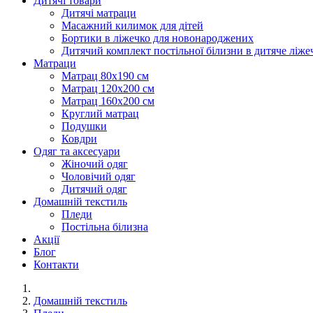
Дитячі товари
Дитячі матраци
Масажний килимок для дітей
Бортики в ліжечко для новонароджених
Дитячий комплект постільної білизни в дитяче ліже
Матраци
Матрац 80х190 см
Матрац 120х200 см
Матрац 160х200 см
Круглий матрац
Подушки
Ковдри
Одяг та аксесуари
Жіночий одяг
Чоловічий одяг
Дитячий одяг
Домашній текстиль
Пледи
Постільна білизна
Акції
Блог
Контакти
Домашній текстиль