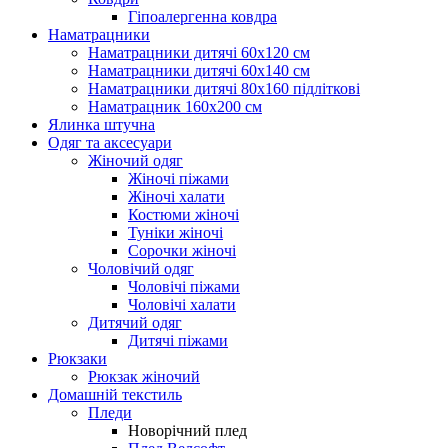
Гіпоалергенна ковдра
Наматрацники
Наматрацники дитячі 60х120 см
Наматрацники дитячі 60х140 см
Наматрацники дитячі 80х160 підліткові
Наматрацник 160х200 см
Ялинка штучна
Одяг та аксесуари
Жіночий одяг
Жіночі піжами
Жіночі халати
Костюми жіночі
Туніки жіночі
Сорочки жіночі
Чоловічий одяг
Чоловічі піжами
Чоловічі халати
Дитячий одяг
Дитячі піжами
Рюкзаки
Рюкзак жіночий
Домашній текстиль
Пледи
Новорічний плед