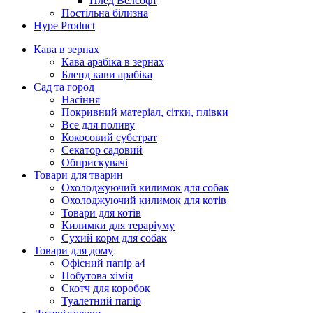
Плед Велсофт
Постільна білизна
Hype Product
Кава в зернах
Кава арабіка в зернах
Бленд кави арабіка
Сад та город
Насіння
Покривний матеріал, сітки, плівки
Все для поливу
Кокосовий субстрат
Секатор садовий
Обприскувачі
Товари для тварин
Охолоджуючий килимок для собак
Охолоджуючий килимок для котів
Товари для котів
Килимки для тераріуму
Сухий корм для собак
Товари для дому
Офісний папір а4
Побутова хімія
Скотч для коробок
Туалетний папір