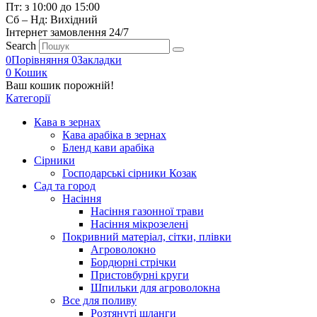
Пт: з 10:00 до 15:00
Сб – Нд: Вихідний
Інтернет замовлення 24/7
Search
0
Порівняння
0
Закладки
0
Кошик
Ваш кошик порожній!
Категорії
Кава в зернах
Кава арабіка в зернах
Бленд кави арабіка
Сірники
Господарські сірники Козак
Сад та город
Насіння
Насіння газонної трави
Насіння мікрозелені
Покривний матеріал, сітки, плівки
Агроволокно
Бордюрні стрічки
Пристовбурні круги
Шпильки для агроволокна
Все для поливу
Розтянуті шланги