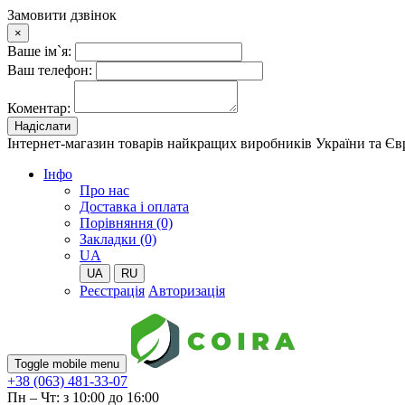
Замовити дзвінок
×
Ваше ім`я:
Ваш телефон:
Коментар:
Надіслати
Інтернет-магазин товарів найкращих виробників України та Є
Iнфо
Про нас
Доставка і оплата
Порівняння (0)
Закладки (0)
UA
UA
RU
Реєстрація
Авторизація
Toggle mobile menu
+38 (063) 481-33-07
Пн – Чт: з 10:00 до 16:00